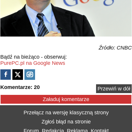
Źródło: CNBC
Bądź na bieżąco - obserwuj:
PurePC.pl na Google News
Komentarze: 20
Przewiń w dół
Załaduj komentarze
Przełącz na wersję klasyczną strony
Zgłoś błąd na stronie
Forum
Redakcja
Reklama
Kontakt