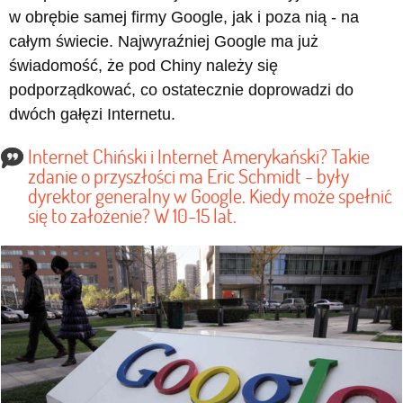
w obrębie samej firmy Google, jak i poza nią - na
całym świecie. Najwyraźniej Google ma już
świadomość, że pod Chiny należy się
podporządkować, co ostatecznie doprowadzi do
dwóch gałęzi Internetu.
Internet Chiński i Internet Amerykański? Takie
zdanie o przyszłości ma Eric Schmidt - były
dyrektor generalny w Google. Kiedy może spełnić
się to założenie? W 10-15 lat.