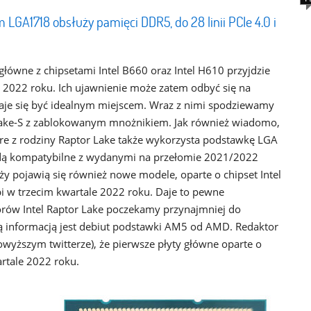
GA1718 obsłuży pamięci DDR5, do 28 linii PCIe 4.0 i
 główne z chipsetami Intel B660 oraz Intel H610 przyjdzie
2022 roku. Ich ujawnienie może zatem odbyć się na
aje się być idealnym miejscem. Wraz z nimi spodziewamy
 Lake-S z zablokowanym mnożnikiem. Jak również wiadomo,
ore z rodziny Raptor Lake także wykorzysta podstawkę LGA
ędą kompatybilne z wydanymi na przełomie 2021/2022
y pojawią się również nowe modele, oparte o chipset Intel
pi w trzecim kwartale 2022 roku. Daje to pewne
orów Intel Raptor Lake poczekamy przynajmniej do
ią informacją jest debiut podstawki AM5 od AMD. Redaktor
wyższym twitterze), że pierwsze płyty główne oparte o
rtale 2022 roku.