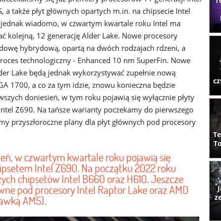
T
, a także płyt głównych opartych m.in. na chipsecie Intel
ż jednak wiadomo, w czwartym kwartale roku Intel ma
ć kolejną, 12 generację Alder Lake. Nowe procesory
dowę hybrydową, opartą na dwóch rodzajach rdzeni, a
roces technologiczny - Enhanced 10 nm SuperFin. Nowe
der Lake będą jednak wykorzystywać zupełnie nową
cz
A 1700, a co za tym idzie, znowu konieczna będzie
szych doniesień, w tym roku pojawią się wyłącznie płyty
Intel Z690. Na tańsze warianty poczekamy do pierwszego
my przyszłoroczne plany dla płyt głównych pod procesory
Te
To
eń, w czwartym kwartale roku pojawią się
ipsetem Intel Z690. Na początku 2022 roku
ych chipsetów Intel B660 oraz H610. Jeszcze
łówne pod procesory Intel Raptor Lake oraz AMD
J
z
tawką AM5).