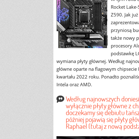
Rocket Lake-S
Z590. Jak ju
zaprezentowa
przyniosą bu
także nowy p
procesory Al
podstawkę LG
wymiana płyty głównej. Według najnow
główne oparte na flagowym chipsecie 
kwartału 2022 roku. Ponadto poznaliś
Intela oraz AMD.
Według najnowszych doniesi
wyłącznie płyty główne z ch
doczekamy się debiutu tańsz
później pojawią się płyty g
Raphael (tutaj z nową pods