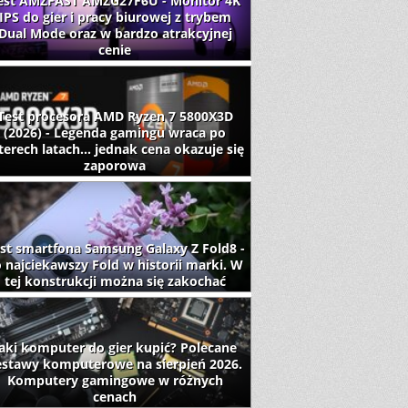
est AMZFAST AMZG27F6U - Monitor 4K
IPS do gier i pracy biurowej z trybem
Dual Mode oraz w bardzo atrakcyjnej
cenie
Test procesora AMD Ryzen 7 5800X3D
(2026) - Legenda gamingu wraca po
terech latach... jednak cena okazuje się
zaporowa
st smartfona Samsung Galaxy Z Fold8 -
 najciekawszy Fold w historii marki. W
tej konstrukcji można się zakochać
aki komputer do gier kupić? Polecane
estawy komputerowe na sierpień 2026.
Komputery gamingowe w różnych
cenach