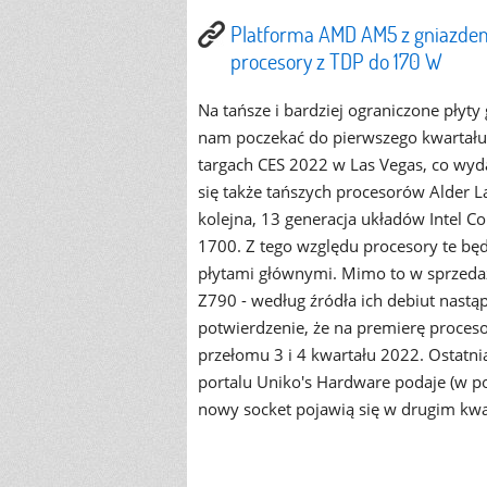
Platforma AMD AM5 z gniazdem L
procesory z TDP do 170 W
Na tańsze i bardziej ograniczone płyty
nam poczekać do pierwszego kwartału 
targach CES 2022 w Las Vegas, co wyd
się także tańszych procesorów Alder
kolejna, 13 generacja układów Intel C
1700. Z tego względu procesory te b
płytami głównymi. Mimo to w sprzedaż
Z790 - według źródła ich debiut nastą
potwierdzenie, że na premierę proces
przełomu 3 i 4 kwartału 2022. Ostatn
portalu Uniko's Hardware podaje (w po
nowy socket pojawią się w drugim kwa