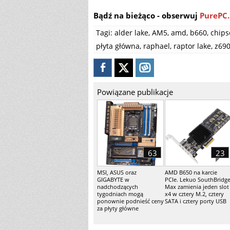
Bądź na bieżąco - obserwuj
PurePC.
Tagi:
alder lake
,
AM5
,
amd
,
b660
,
chips
płyta główna
,
raphael
,
raptor lake
,
z69
Powiązane publikacje
63
23
MSI, ASUS oraz
AMD B650 na karcie
GIGABYTE w
PCIe. Lekuo SouthBridg
nadchodzących
Max zamienia jeden slot
tygodniach mogą
x4 w cztery M.2, cztery
ponownie podnieść ceny
SATA i cztery porty USB
za płyty główne