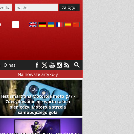
m
O nas
Najnowsze artykuły
Test smartfona Motorola moto g77 -
Zdecydowanie nie warta takich
pieniędzy! Motorola strzela
samobójczego gola