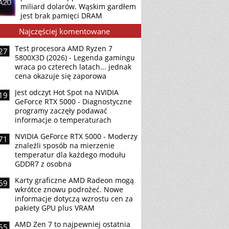
miliard dolarów. Wąskim gardłem
jest brak pamięci DRAM
Najczęściej komentowane
Test procesora AMD Ryzen 7
27
5800X3D (2026) - Legenda gamingu
wraca po czterech latach... jednak
cena okazuje się zaporowa
Jest odczyt Hot Spot na NVIDIA
19
GeForce RTX 5000 - Diagnostyczne
programy zaczęły podawać
informacje o temperaturach
NVIDIA GeForce RTX 5000 - Moderzy
71
znaleźli sposób na mierzenie
temperatur dla każdego modułu
GDDR7 z osobna
Karty graficzne AMD Radeon mogą
69
wkrótce znowu podrożeć. Nowe
informacje dotyczą wzrostu cen za
pakiety GPU plus VRAM
AMD Zen 7 to najpewniej ostatnia
55