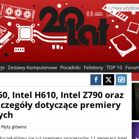
Załóż konto
zje
Zestawy Komputerowe
Poradniki
Felietony
TOP 10
Foru
60, Intel H610, Intel Z790 oraz
czegóły dotyczące premiery
ych
|
Płyty główne
oczekaliśmy się już premiery procesorów 11 generacji Intel