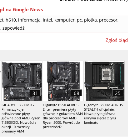
pl na Google News
et
,
h610
,
informacja
,
intel
,
komputer
,
pc
,
plotka
,
procesor
,
0
,
zapowiedź
Zgłoś błąd
31
68
25
GIGABYTE B550M X -
Gigabyte B550 AORUS
Gigabyte B850M AORUS
e
Firma szykuje
Elite - premiera płyty
STEALTH oficjalnie.
odświeżone płyty
głównej z gniazdem AM4
Nowa płyta główna
główne pod AMD Ryzen
dla procesorów AMD
ukrywa złącza z tyłu
7 5800X3D. Nowości z
Ryzen 5000. Powrót do
laminatu
okazji 10 rocznicy
przeszłości?
premiery AM4