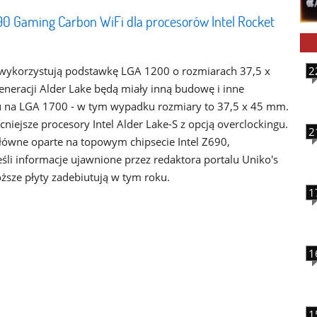
90 Gaming Carbon WiFi dla procesorów Intel Rocket
 wykorzystują podstawkę LGA 1200 o rozmiarach 37,5 x
2
neracji Alder Lake będą miały inną budowę i inne
u na LGA 1700 - w tym wypadku rozmiary to 37,5 x 45 mm.
ejsze procesory Intel Alder Lake-S z opcją overclockingu.
2
 główne oparte na topowym chipsecie Intel Z690,
śli informacje ujawnione przez redaktora portalu Uniko's
oższe płyty zadebiutują w tym roku.
1
1
1