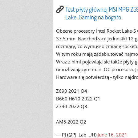
Test płyty głównej MSI MPG Z5
Lake. Gaming na bogato
Obecne procesory Intel Rocket Lake-S
37,5 mm. Nadchodzące jednostki 12 ge
rozmiary, co wymusiło zmianę socket
W tym roku mają zadebiutować najmocni
Wraz z nimi pojawiają się także płyty
umożliwiającym m.in. OC procesora. Je
Hardware się potwierdzą - tylko najdr
Z690 2021 Q4
B660 H610 2022 Q1
Z790 2022 Q3
AM5 2022 Q2
— PJ (@PJ_Lab_UH)
June 16, 2021