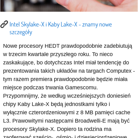
Intel Skylake-X i Kaby Lake-X - znamy nowe
szczegóły
Nowe procesory HEDT prawdopodobnie zadebiutują
w trzecim kwartale przyszłego roku. To nieco
zaskakujące, bo dotychczas Intel miał tendencję do
prezentowania takich układów na targach Computex -
tym razem premiera prawdopodobnie będzie miała
miejsce podczas trwania Gamescomu.
Przypomnijmy, że według wcześniejszych doniesień
chipy Kaby Lake-X będą jednostkami tylko i
wyłącznie czterordzeniowymi z 8 MB pamięci cache
L3. Prawowitymi następcami Broadwelli-E mają być
procesory Skylake-X. Dopiero ta rodzina ma
zaoferować sześcio-, ośmio- i dziesięciordzeniowe