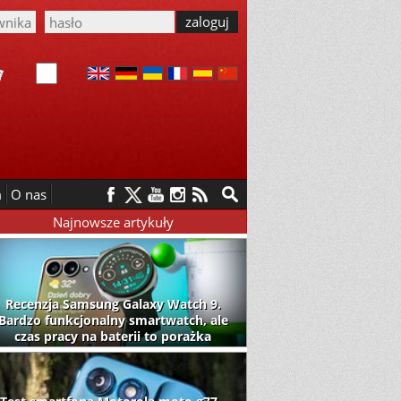
m
O nas
Najnowsze artykuły
Recenzja Samsung Galaxy Watch 9.
Bardzo funkcjonalny smartwatch, ale
czas pracy na baterii to porażka