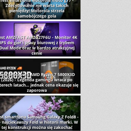
Test smartfona Motorola moto g77 -
Zdecydowanie nie warta takich
pieniędzy! Motorola strzela
samobójczego gola
est AMZFAST AMZG27F6U - Monitor 4K
IPS do gier i pracy biurowej z trybem
Dual Mode oraz w bardzo atrakcyjnej
cenie
Test procesora AMD Ryzen 7 5800X3D
(2026) - Legenda gamingu wraca po
terech latach... jednak cena okazuje się
zaporowa
st smartfona Samsung Galaxy Z Fold8 -
 najciekawszy Fold w historii marki. W
tej konstrukcji można się zakochać