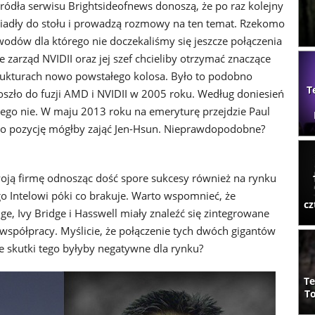
ródła serwisu Brightsideofnews donoszą, że po raz kolejny
siadły do stołu i prowadzą rozmowy na ten temat. Rzekomo
odów dla którego nie doczekaliśmy się jeszcze połączenia
 że zarząd NVIDII oraz jej szef chcieliby otrzymać znaczące
rukturach nowo powstałego kolosa. Było to podobno
T
zło do fuzji AMD i NVIDII w 2005 roku. Według doniesień
go nie. W maju 2013 roku na emeryturę przejdzie Paul
jego pozycję mógłby zająć Jen-Hsun. Nieprawdopodobne?
woją firmę odnosząc dość spore sukcesy również na rynku
go Intelowi póki co brakuje. Warto wspomnieć, że
cz
, Ivy Bridge i Hasswell miały znaleźć się zintegrowane
współpracy. Myślicie, że połączenie tych dwóch gigantów
e skutki tego byłyby negatywne dla rynku?
Te
To