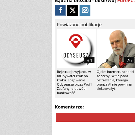
Bądź na bieżąco - obserwuj
PurePC.
Powiązane publikacje
34
26
Rejestracja wyjazdu w
Ojciec Internetu schodzi
mObywatel krok po
ze sceny. W tle pada
kroku. Logowanie
ostrzeżenie, którego
Odyseusza przez Profil
branża AI nie powinna
Zaufany, e-dowód i
zlekceważyć
bankowość
Komentarze: