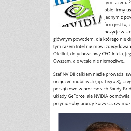
tym razem. Ź
obie firmy u
jednym z pow
firm jest to,
pozycje w st
głównym powodem, dla którego nie dos
tym razem Intel nie mówi zdecydowane
Otellini, dotychczasowy CEO Intela, 
Owszem, ale wcale nie niemożliwe...
Szef NVIDII całkiem nieźle prowadzi s
urządzeń mobilnych (np. Tegra 3), cze
początkowo w procesorach Sandy Bridge
układy GeForce, ale NVIDIA odmówiła 
przyniosłoby branży korzyści, czy moż