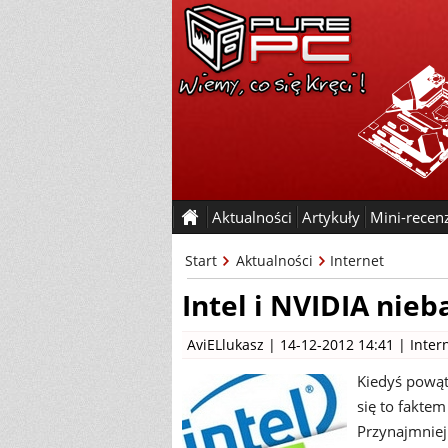
Aktualności
Artykuły
Mini-recen
Start
Aktualności
Internet
Intel i NVIDIA nie
AviELlukasz
| 14-12-2012 14:41 |
Inter
Kiedyś powąt
się to faktem
Przynajmniej 