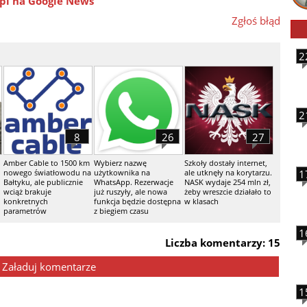
pl na Google News
Zgłoś błąd
2
2
8
26
27
Amber Cable to 1500 km
Wybierz nazwę
Szkoły dostały internet,
nowego światłowodu na
użytkownika na
ale utknęły na korytarzu.
1
Bałtyku, ale publicznie
WhatsApp. Rezerwacje
NASK wydaje 254 mln zł,
wciąż brakuje
już ruszyły, ale nowa
żeby wreszcie działało to
konkretnych
funkcja będzie dostępna
w klasach
parametrów
z biegiem czasu
1
Liczba komentarzy: 15
Załaduj komentarze
1