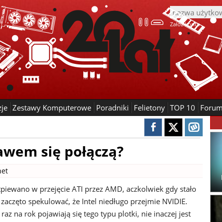
Załóż konto
zje
Zestawy Komputerowe
Poradniki
Felietony
TOP 10
Foru
bawem się połączą?
net
piewano w przejęcie ATI przez AMD, aczkolwiek gdy stało
 zaczęto spekulować, że Intel niedługo przejmie NVIDIE.
raz na rok pojawiają się tego typu plotki, nie inaczej jest