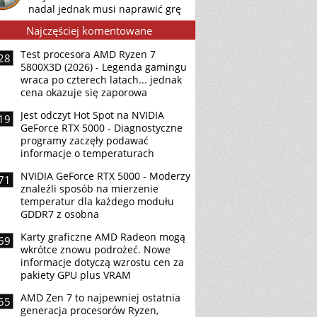
nadal jednak musi naprawić grę
Najczęściej komentowane
Test procesora AMD Ryzen 7
28
5800X3D (2026) - Legenda gamingu
wraca po czterech latach... jednak
cena okazuje się zaporowa
Jest odczyt Hot Spot na NVIDIA
19
GeForce RTX 5000 - Diagnostyczne
programy zaczęły podawać
informacje o temperaturach
NVIDIA GeForce RTX 5000 - Moderzy
71
znaleźli sposób na mierzenie
temperatur dla każdego modułu
GDDR7 z osobna
Karty graficzne AMD Radeon mogą
69
wkrótce znowu podrożeć. Nowe
informacje dotyczą wzrostu cen za
pakiety GPU plus VRAM
AMD Zen 7 to najpewniej ostatnia
55
generacja procesorów Ryzen,