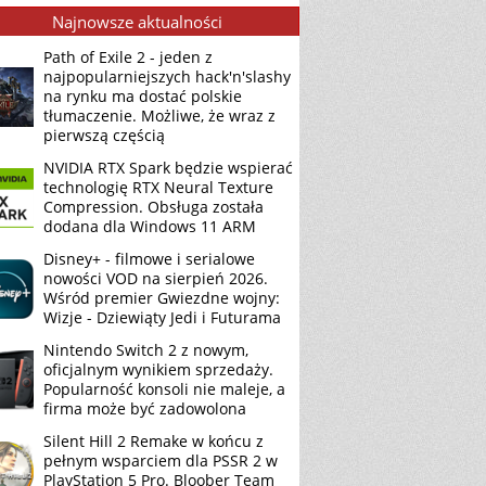
Najnowsze aktualności
Path of Exile 2 - jeden z
najpopularniejszych hack'n'slashy
na rynku ma dostać polskie
tłumaczenie. Możliwe, że wraz z
pierwszą częścią
NVIDIA RTX Spark będzie wspierać
technologię RTX Neural Texture
Compression. Obsługa została
dodana dla Windows 11 ARM
Disney+ - filmowe i serialowe
nowości VOD na sierpień 2026.
Wśród premier Gwiezdne wojny:
Wizje - Dziewiąty Jedi i Futurama
Nintendo Switch 2 z nowym,
oficjalnym wynikiem sprzedaży.
Popularność konsoli nie maleje, a
firma może być zadowolona
Silent Hill 2 Remake w końcu z
pełnym wsparciem dla PSSR 2 w
PlayStation 5 Pro. Bloober Team