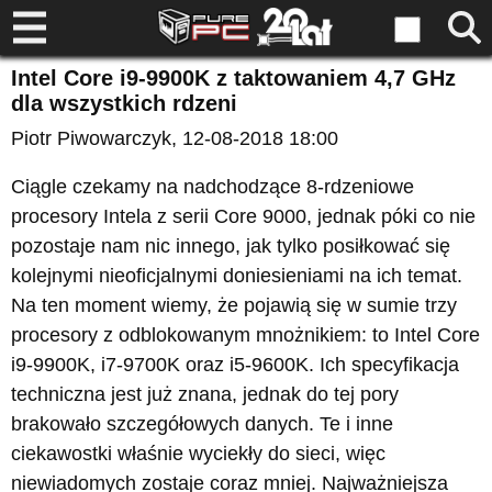
Intel Core i9-9900K z taktowaniem 4,7 GHz
dla wszystkich rdzeni
Piotr Piwowarczyk
, 12-08-2018 18:00
Ciągle czekamy na nadchodzące 8-rdzeniowe
procesory Intela z serii Core 9000, jednak póki co nie
pozostaje nam nic innego, jak tylko posiłkować się
kolejnymi nieoficjalnymi doniesieniami na ich temat.
Na ten moment wiemy, że pojawią się w sumie trzy
procesory z odblokowanym mnożnikiem: to Intel Core
i9-9900K, i7-9700K oraz i5-9600K. Ich specyfikacja
techniczna jest już znana, jednak do tej pory
brakowało szczegółowych danych. Te i inne
ciekawostki właśnie wyciekły do sieci, więc
niewiadomych zostaje coraz mniej. Najważniejsza