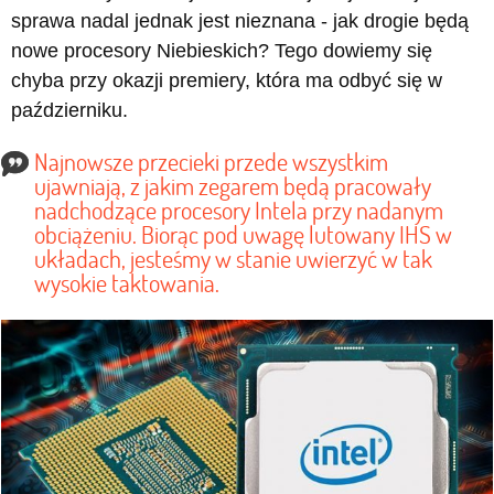
sprawa nadal jednak jest nieznana - jak drogie będą
nowe procesory Niebieskich? Tego dowiemy się
chyba przy okazji premiery, która ma odbyć się w
październiku.
Najnowsze przecieki przede wszystkim
ujawniają, z jakim zegarem będą pracowały
nadchodzące procesory Intela przy nadanym
obciążeniu. Biorąc pod uwagę lutowany IHS w
układach, jesteśmy w stanie uwierzyć w tak
wysokie taktowania.