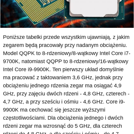
Poniższe tabelki przede wszystkim ujawniają, z jakim
zegarem będą pracowały przy nadanym obciążeniu.
Model QQPK to 8-rdzeniowy/8-wątkowy Intel Core i7-
9700K, natomiast QQPP to 8-rdzeniowy/16-wątkowy
Intel Core i9-9900K. Ten pierwszy układ domyślnie
ma pracować z taktowaniem 3,6 GHz, jednak przy
obciążeniu jednego rdzenia zegar ma osiągać 4,9
GHz, przy zajęciu dwóch rdzeni - 4,8 GHz, czterech -
4,7 GHz, a przy sześciu i ośmiu - 4,6 GHz. Core i9-
9900K ma cechować się jeszcze wyższymi
częstotliwościami. Dla obciążenia jednego i dwóch
rdzeni zegar ma wzrosnąć do 5 GHz, dla czterech
rdzeni do 4,8 GHz, a dla sześciu i ośmiu - do 4,7