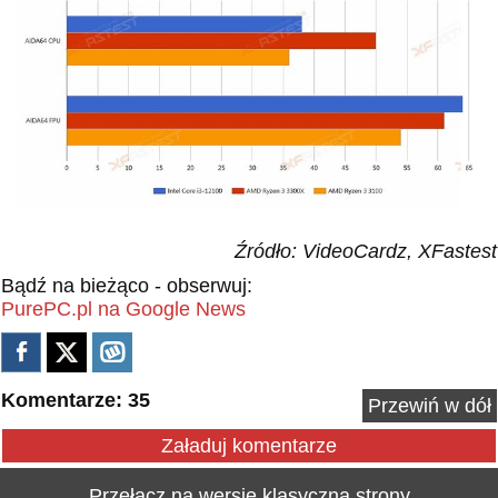
Źródło: VideoCardz, XFastest
Bądź na bieżąco - obserwuj:
PurePC.pl na Google News
Komentarze: 35
Przewiń w dół
Załaduj komentarze
Przełącz na wersję klasyczną strony