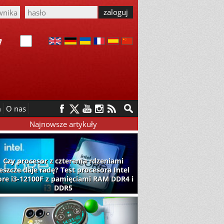
m
O nas
Najnowsze artykuły
Czy procesor z czterema rdzeniami
jeszcze daje radę? Test procesora Intel
ore i3-12100F z pamięciami RAM DDR4 i
DDR5