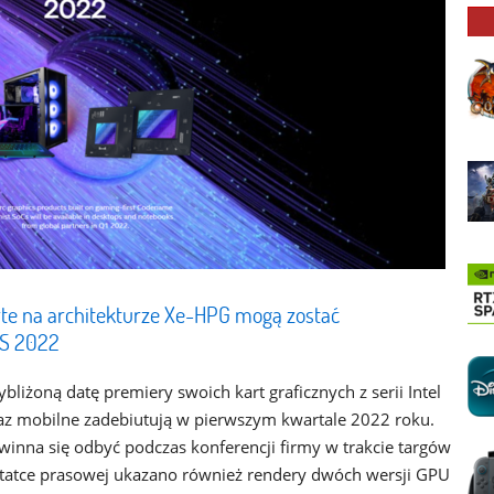
arte na architekturze Xe-HPG mogą zostać
ES 2022
bliżoną datę premiery swoich kart graficznych z serii Intel
az mobilne zadebiutują w pierwszym kwartale 2022 roku.
inna się odbyć podczas konferencji firmy w trakcie targów
otatce prasowej ukazano również rendery dwóch wersji GPU