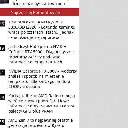
firma może być zadowolona
Najczęściej komentowane
Test procesora AMD Ryzen 7
28
5800X3D (2026) - Legenda gamingu
wraca po czterech latach... jednak
cena okazuje się zaporowa
Jest odczyt Hot Spot na NVIDIA
19
GeForce RTX 5000 - Diagnostyczne
programy zaczęły podawać
informacje o temperaturach
NVIDIA GeForce RTX 5000 - Moderzy
71
znaleźli sposób na mierzenie
temperatur dla każdego modułu
GDDR7 z osobna
Karty graficzne AMD Radeon mogą
69
wkrótce znowu podrożeć. Nowe
informacje dotyczą wzrostu cen za
pakiety GPU plus VRAM
AMD Zen 7 to najpewniej ostatnia
55
generacja procesorów Ryzen,