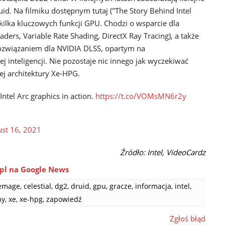
uid. Na filmiku dostępnym tutaj ("The Story Behind Intel
kilka kluczowych funkcji GPU. Chodzi o wsparcie dla
aders, Variable Rate Shading, DirectX Ray Tracing), a także
ozwiązaniem dla NVIDIA DLSS, opartym na
inteligencji. Nie pozostaje nic innego jak wyczekiwać
j architektury Xe-HPG.
ntel Arc graphics in action.
https://t.co/VOMsMN6r2y
st 16, 2021
Źródło: Intel, VideoCardz
pl na Google News
lemage
,
celestial
,
dg2
,
druid
,
gpu
,
gracze
,
informacja
,
intel
,
ny
,
xe
,
xe-hpg
,
zapowiedź
Zgłoś błąd