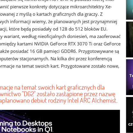
wnić pierwsze konkrety dotyczące mikroarchitektry Xe-
owanej z myślą o kartach graficznych dla graczy. Z
ych informacji wiemy, że planowanych jest przynajmniej
racji, które będą posiadały od 128 do 512 bloków EU.
y wariant, według nieoficjalnych doniesień, ma zaoferować
między kartami NVIDIA GeForce RTX 3070 Ti oraz GeForce
także posiadać 16 GB pamięci GDDR6. Przygotowywane są
puterów stacjonarnych. Na kilka dni przez konferencją
formacje na temat swoich kart. Przygotowane zostało nowe,
T
macje na temat swoich kart graficznych dla
wnictwo "DG2" zostało zastąpione przez nazwę
zaplanowano debiut rodziny Intel ARC Alchemist.
cz