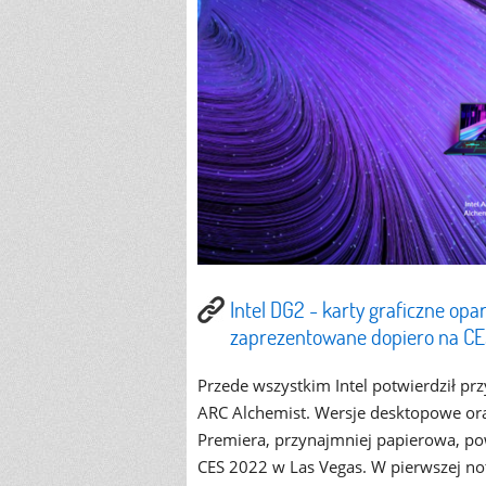
Intel DG2 - karty graficzne op
zaprezentowane dopiero na C
Przede wszystkim Intel potwierdził przy
ARC Alchemist. Wersje desktopowe or
Premiera, przynajmniej papierowa, pow
CES 2022 w Las Vegas. W pierwszej n