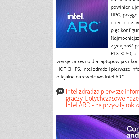
powinien uja
HPG, przygot
dotychczasow
pięć konfigu
Najmocniejsz
wydajność po
RTX 3080, a 
wersje zarówno dla laptopów jak i kom
HOT CHIPS, Intel zdradził pierwsze in
oficjalne nazewnictwo Intel ARC.
Intel zdradza pierwsze infor
graczy. Dotychczasowe naze
Intel ARC - na przyszły rok 