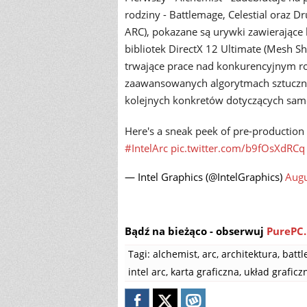
rodziny - Battlemage, Celestial oraz Dr
ARC), pokazane są urywki zawierające 
bibliotek DirectX 12 Ultimate (Mesh Sh
trwające prace nad konkurencyjnym r
zaawansowanych algorytmach sztucznej 
kolejnych konkretów dotyczących same
Here's a sneak peek of pre-production I
#IntelArc
pic.twitter.com/b9fOsXdRCq
— Intel Graphics (@IntelGraphics)
Augu
Bądź na bieżąco - obserwuj
PurePC.
Tagi:
alchemist
,
arc
,
architektura
,
batt
intel arc
,
karta graficzna
,
układ graficz