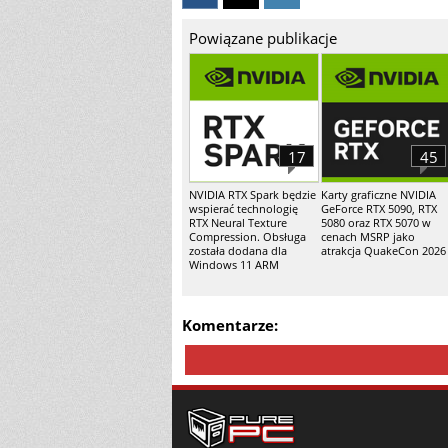
Powiązane publikacje
17
45
NVIDIA RTX Spark będzie
Karty graficzne NVIDIA
wspierać technologię
GeForce RTX 5090, RTX
RTX Neural Texture
5080 oraz RTX 5070 w
Compression. Obsługa
cenach MSRP jako
została dodana dla
atrakcja QuakeCon 2026
Windows 11 ARM
Komentarze: