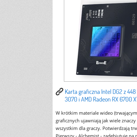
Karta graficzna Intel DG2 z 44
3070 i AMD Radeon RX 6700 X
W krótkim materiale wideo (trwającym n
graficznych ujawniają jak wiele znacz
wszystkim dla graczy. Potwierdzają trw
Pierwszy - Alchemist - zadebiutuje na