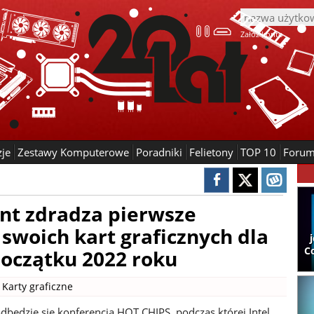
Załóż konto
zje
Zestawy Komputerowe
Poradniki
Felietony
TOP 10
Foru
ent zdradza pierwsze
swoich kart graficznych dla
C
początku 2022 roku
|
Karty graficzne
odbędzie się konferencja HOT CHIPS, podczas której Intel