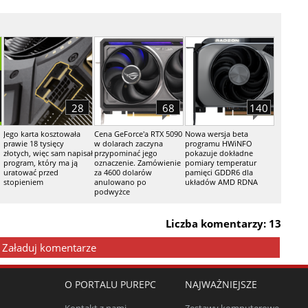
28
68
140
Jego karta kosztowała
Cena GeForce'a RTX 5090
Nowa wersja beta
prawie 18 tysięcy
w dolarach zaczyna
programu HWiNFO
złotych, więc sam napisał
przypominać jego
pokazuje dokładne
program, który ma ją
oznaczenie. Zamówienie
pomiary temperatur
uratować przed
za 4600 dolarów
pamięci GDDR6 dla
stopieniem
anulowano po
układów AMD RDNA
podwyżce
Liczba komentarzy: 13
Załaduj komentarze
O PORTALU PUREPC
NAJWAŻNIEJSZE