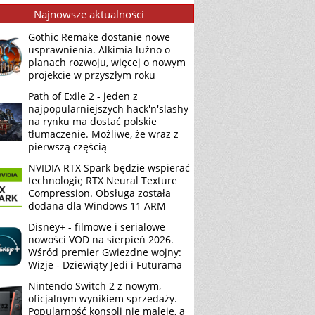
Najnowsze aktualności
Gothic Remake dostanie nowe
usprawnienia. Alkimia luźno o
planach rozwoju, więcej o nowym
projekcie w przyszłym roku
Path of Exile 2 - jeden z
najpopularniejszych hack'n'slashy
na rynku ma dostać polskie
tłumaczenie. Możliwe, że wraz z
pierwszą częścią
NVIDIA RTX Spark będzie wspierać
technologię RTX Neural Texture
Compression. Obsługa została
dodana dla Windows 11 ARM
Disney+ - filmowe i serialowe
nowości VOD na sierpień 2026.
Wśród premier Gwiezdne wojny:
Wizje - Dziewiąty Jedi i Futurama
Nintendo Switch 2 z nowym,
oficjalnym wynikiem sprzedaży.
Popularność konsoli nie maleje, a