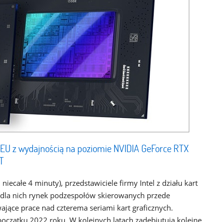
8 EU z wydajnością na poziomie NVIDIA GeForce RTX
T
iecałe 4 minuty), przedstawiciele firmy Intel z działu kart
y dla nich rynek podzespołów skierowanych przede
ające prace nad czterema seriami kart graficznych.
 początku 2022 roku. W kolejnych latach zadebiutują kolejne