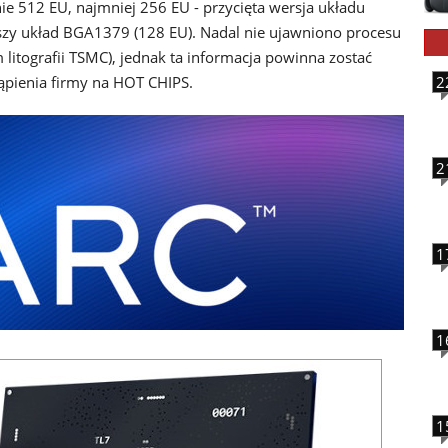
e 512 EU, najmniej 256 EU - przycięta wersja układu
jszy układ BGA1379 (128 EU). Nadal nie ujawniono procesu
 litografii TSMC), jednak ta informacja powinna zostać
ąpienia firmy na HOT CHIPS.
2
2
1
1
1