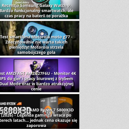
Recenzja Samsung Galaxy Watch 9.
Bardzo funkcjonalny smartwatch, ale
czas pracy na baterii to porażka
Test smartfona Motorola moto g77 -
Zdecydowanie nie warta takich
pieniędzy! Motorola strzela
samobójczego gola
est AMZFAST AMZG27F6U - Monitor 4K
IPS do gier i pracy biurowej z trybem
Dual Mode oraz w bardzo atrakcyjnej
cenie
Test procesora AMD Ryzen 7 5800X3D
(2026) - Legenda gamingu wraca po
terech latach... jednak cena okazuje się
zaporowa