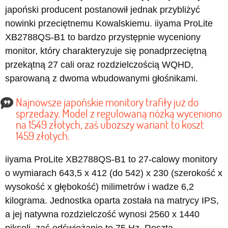
japoński producent postanowił jednak przybliżyć
nowinki przeciętnemu Kowalskiemu. iiyama ProLite
XB2788QS-B1 to bardzo przystępnie wyceniony
monitor, który charakteryzuje się ponadprzeciętną
przekątną 27 cali oraz rozdzielczością WQHD,
sparowaną z dwoma wbudowanymi głośnikami.
Najnowsze japońskie monitory trafiły już do
sprzedaży. Model z regulowaną nóżką wyceniono
na 1549 złotych, zaś uboższy wariant to koszt
1459 złotych.
iiyama ProLite XB2788QS-B1 to 27-calowy monitory
o wymiarach 643,5 x 412 (do 542) x 230 (szerokość x
wysokość x głębokość) milimetrów i wadze 6,2
kilograma. Jednostka oparta została na matrycy IPS,
a jej natywna rozdzielczość wynosi 2560 x 1440