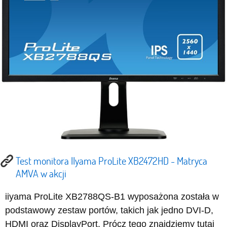
Test monitora IIyama ProLite XB2472HD - Matryca
AMVA w akcji
iiyama ProLite XB2788QS-B1 wyposażona została w
podstawowy zestaw portów, takich jak jedno DVI-D,
HDMI oraz DisplayPort. Prócz tego znajdziemy tutaj