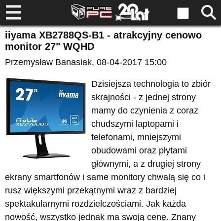
iiyama XB2788QS-B1 - atrakcyjny cenowo
monitor 27" WQHD
Przemysław Banasiak
, 08-04-2017 15:00
Dzisiejsza technologia to zbiór
skrajności - z jednej strony
mamy do czynienia z coraz
chudszymi laptopami i
telefonami, mniejszymi
obudowami oraz płytami
głównymi, a z drugiej strony
ekrany smartfonów i same monitory chwalą się co i
rusz większymi przekątnymi wraz z bardziej
spektakularnymi rozdzielczościami. Jak każda
nowość, wszystko jednak ma swoją cenę. Znany