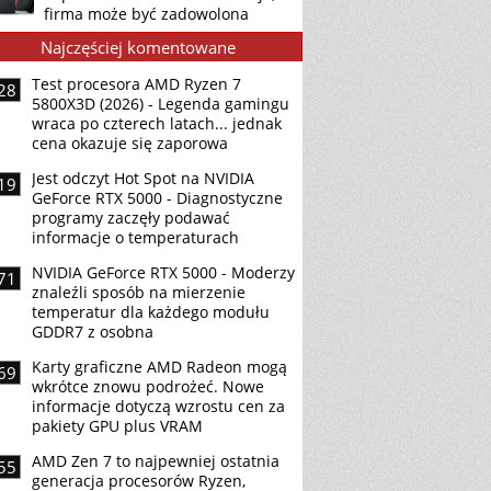
firma może być zadowolona
Najczęściej komentowane
Test procesora AMD Ryzen 7
28
5800X3D (2026) - Legenda gamingu
wraca po czterech latach... jednak
cena okazuje się zaporowa
Jest odczyt Hot Spot na NVIDIA
19
GeForce RTX 5000 - Diagnostyczne
programy zaczęły podawać
informacje o temperaturach
NVIDIA GeForce RTX 5000 - Moderzy
71
znaleźli sposób na mierzenie
temperatur dla każdego modułu
GDDR7 z osobna
Karty graficzne AMD Radeon mogą
69
wkrótce znowu podrożeć. Nowe
informacje dotyczą wzrostu cen za
pakiety GPU plus VRAM
AMD Zen 7 to najpewniej ostatnia
55
generacja procesorów Ryzen,