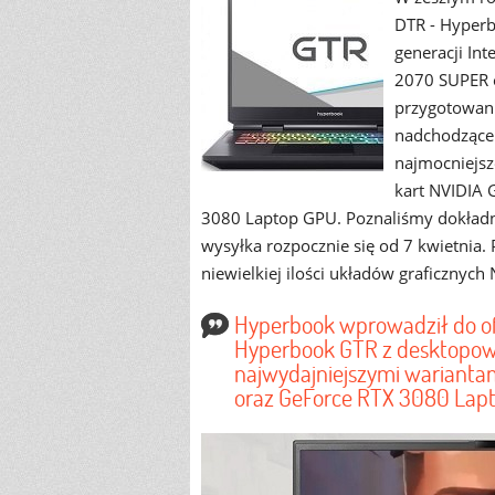
DTR - Hyper
generacji In
2070 SUPER 
przygotowani
nadchodzące p
najmocniejsz
kart NVIDIA 
3080 Laptop GPU. Poznaliśmy dokładne
wysyłka rozpocznie się od 7 kwietnia.
niewielkiej ilości układów graficznyc
Hyperbook wprowadził do o
Hyperbook GTR z desktopowy
najwydajniejszymi warianta
oraz GeForce RTX 3080 Lap