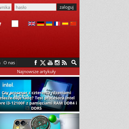
m
O nas
Najnowsze artykuły
Czy procesor z czterema rdzeniami
jeszcze daje radę? Test procesora Intel
ore i3-12100F z pamięciami RAM DDR4 i
DDR5