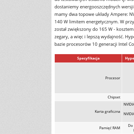
dostaniemy energooszczędnych wersji
mamy dwa topowe układy Ampere: NV
140 W limitem energetycznym. W prz
został zwiększony do 165 W - koszte
zegary, a więc i lepszą wydajność. H
bazie procesorów 10 generacji Intel C
Specyfikacja
Hype
Procesor
Chipset
NVIDI
Karta graficzna
NVIDI
Do 
Pamięć RAM