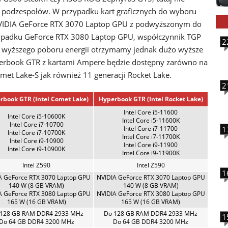
 podzespołów. W przypadku kart graficznych do wyboru
IDIA GeForce RTX 3070 Laptop GPU z podwyższonym do
ypadku GeForce RTX 3080 Laptop GPU, współczynnik TGP
2
m wyższego poboru energii otrzymamy jednak dużo wyższe
yperbook GTR z kartami Ampere będzie dostępny zarówno na
omet Lake-S jak również 11 generacji Rocket Lake.
2
rbook GTR (Intel Comet Lake)
Hyperbook GTR (Intel Rocket Lake)
Intel Core i5-11600
Intel Core i5-10600K
Intel Core i5-11600K
Intel Core i7-10700
Intel Core i7-11700
1
Intel Core i7-10700K
Intel Core i7-11700K
Intel Core i9-10900
Intel Core i9-11900
Intel Core i9-10900K
Intel Core i9-11900K
Intel Z590
Intel Z590
1
A GeForce RTX 3070 Laptop GPU
NVIDIA GeForce RTX 3070 Laptop GPU
140 W (8 GB VRAM)
140 W (8 GB VRAM)
A GeForce RTX 3080 Laptop GPU
NVIDIA GeForce RTX 3080 Laptop GPU
165 W (16 GB VRAM)
165 W (16 GB VRAM)
128 GB RAM DDR4 2933 MHz
Do 128 GB RAM DDR4 2933 MHz
1
Do 64 GB DDR4 3200 MHz
Do 64 GB DDR4 3200 MHz