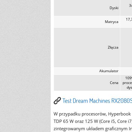
3
Dyski
17,
Matryca
Złącza
Akumulator
1099
Cena
proce
dys
Test Dream Machines RX2080S 
W przypadku procesorów, Hyperbook of
TDP 65 W oraz 125 W (Core i5, Core i
zintegrowanym układem graficznym In