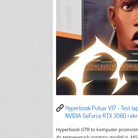
Hyperbook Pulsar V17 - Test lap
NVIDIA GeForce RTX 3060 i e
Hyperbook GTR to komputer przenośny
do testowanych ostatnio modeli tj. MS