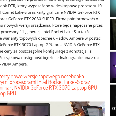
book DTR, który wyposażono w desktopowe procesory 10
tel Comet Lake-S oraz karty graficzne NVIDIA GeForce RTX
oraz GeForce RTX 2080 SUPER. Firma poinformowała o
u nowych wersji urządzenia, które będą napędzane przez
rocesory 11 generacji Intel Rocket Lake-S, a także
e warianty topowych obecnie układów Ampere w postaci
GeForce RTX 3070 Laptop GPU oraz NVIDIA GeForce RTX
 ceny za poszczególne konfiguracje z adnotacją, iż
 Początkowa dostępność będzie jednak ograniczona z racji
h NVIDIA Ampere.
T
ferty nowe wersje topowego notebooka
mi procesorami Intel Rocket Lake-S oraz
mi kart NVIDIA GeForce RTX 3070 Laptop GPU
top GPU.
cz