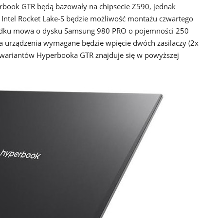
rbook GTR będą bazowały na chipsecie Z590, jednak
 Intel Rocket Lake-S będzie możliwość montażu czwartego
padku mowa o dysku Samsung 980 PRO o pojemności 250
ia urządzenia wymagane będzie wpięcie dwóch zasilaczy (2x
h wariantów Hyperbooka GTR znajduje się w powyższej