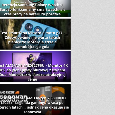
Recenzja Samsung Galaxy Watch 9.
Bardzo funkcjonalny smartwatch, ale
czas pracy na baterii to porażka
Test smartfona Motorola moto g77 -
Zdecydowanie nie warta takich
pieniędzy! Motorola strzela
samobójczego gola
est AMZFAST AMZG27F6U - Monitor 4K
IPS do gier i pracy biurowej z trybem
Dual Mode oraz w bardzo atrakcyjnej
cenie
Test procesora AMD Ryzen 7 5800X3D
(2026) - Legenda gamingu wraca po
terech latach... jednak cena okazuje się
zaporowa