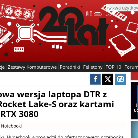
Załóż konto
zje
Zestawy Komputerowe
Poradniki
Felietony
TOP 10
Foru
owa wersja laptopa DTR z
Rocket Lake-S oraz kartami
C
 RTX 3080
|
Notebooki
oku Hyperbook wprowadził do oferty topowego notebooka