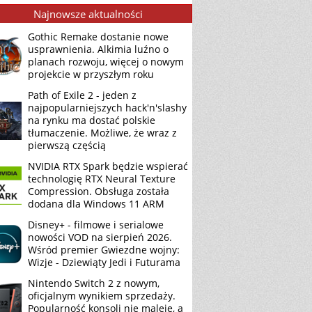
Najnowsze aktualności
Gothic Remake dostanie nowe
usprawnienia. Alkimia luźno o
planach rozwoju, więcej o nowym
projekcie w przyszłym roku
Path of Exile 2 - jeden z
najpopularniejszych hack'n'slashy
na rynku ma dostać polskie
tłumaczenie. Możliwe, że wraz z
pierwszą częścią
NVIDIA RTX Spark będzie wspierać
technologię RTX Neural Texture
Compression. Obsługa została
dodana dla Windows 11 ARM
Disney+ - filmowe i serialowe
nowości VOD na sierpień 2026.
Wśród premier Gwiezdne wojny:
Wizje - Dziewiąty Jedi i Futurama
Nintendo Switch 2 z nowym,
oficjalnym wynikiem sprzedaży.
Popularność konsoli nie maleje, a