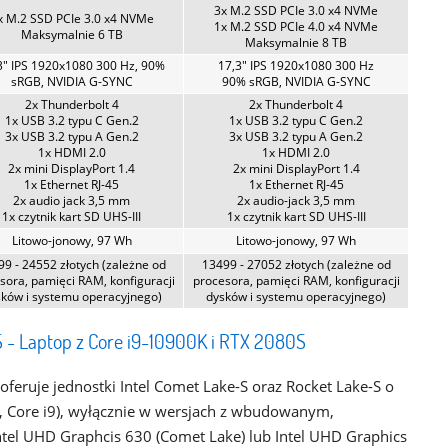
3x M.2 SSD PCIe 3.0 x4 NVMe
x M.2 SSD PCIe 3.0 x4 NVMe
1x M.2 SSD PCIe 4.0 x4 NVMe
Maksymalnie 6 TB
Maksymalnie 8 TB
3" IPS 1920x1080 300 Hz, 90%
17,3" IPS 1920x1080 300 Hz
sRGB, NVIDIA G-SYNC
90% sRGB, NVIDIA G-SYNC
2x Thunderbolt 4
2x Thunderbolt 4
1x USB 3.2 typu C Gen.2
1x USB 3.2 typu C Gen.2
3x USB 3.2 typu A Gen.2
3x USB 3.2 typu A Gen.2
1x HDMI 2.0
1x HDMI 2.0
2x mini DisplayPort 1.4
2x mini DisplayPort 1.4
1x Ethernet RJ-45
1x Ethernet RJ-45
2x audio jack 3,5 mm
2x audio-jack 3,5 mm
1x czytnik kart SD UHS-III
1x czytnik kart SD UHS-III
Litowo-jonowy, 97 Wh
Litowo-jonowy, 97 Wh
9 - 24552 złotych (zależne od
13499 - 27052 złotych (zależne od
sora, pamięci RAM, konfiguracji
procesora, pamięci RAM, konfiguracji
ków i systemu operacyjnego)
dysków i systemu operacyjnego)
- Laptop z Core i9-10900K i RTX 2080S
eruje jednostki Intel Comet Lake-S oraz Rocket Lake-S o
7, Core i9), wyłącznie w wersjach z wbudowanym,
tel UHD Graphcis 630 (Comet Lake) lub Intel UHD Graphics