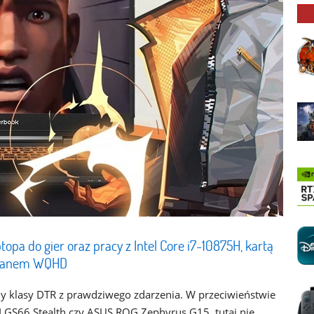
topa do gier oraz pracy z Intel Core i7-10875H, kartą
kranem WQHD
 klasy DTR z prawdziwego zdarzenia. W przeciwieństwie
I GS66 Stealth czy ASUS ROG Zephyrus G15, tutaj nie