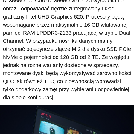
i7-8565U lub Core i7-8565U vPro. Za wyświetlanie
obrazu odpowiadać będzie zintegrowany układ
graficzny Intel UHD Graphics 620. Procesory będą
wspomagane przez maksymalnie 16 GB wlutowanej
pamięci RAM LPDDR3-2133 pracującej w trybie Dual
Channel. W przypadku nośnika danych mamy
otrzymać pojedyncze złącze M.2 dla dysku SSD PCIe
NVMe o pojemności od 128 GB od 2 TB. Ze względu
jednak na różne warianty dostępne w sprzedaży,
montowane dyski będą wykorzystywać zarówno kości
QLC jak również TLC, co z pewnością wprowadzi
tylko dodatkowy zamęt przy wybieraniu odpowiedniej
dla siebie konfiguracji.