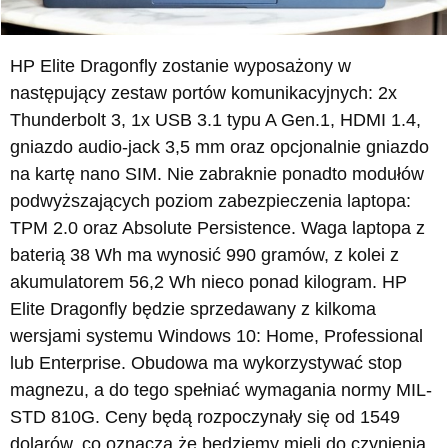
HP Elite Dragonfly zostanie wyposażony w
następujący zestaw portów komunikacyjnych: 2x
Thunderbolt 3, 1x USB 3.1 typu A Gen.1, HDMI 1.4,
gniazdo audio-jack 3,5 mm oraz opcjonalnie gniazdo
na kartę nano SIM. Nie zabraknie ponadto modułów
podwyższających poziom zabezpieczenia laptopa:
TPM 2.0 oraz Absolute Persistence. Waga laptopa z
baterią 38 Wh ma wynosić 990 gramów, z kolei z
akumulatorem 56,2 Wh nieco ponad kilogram. HP
Elite Dragonfly będzie sprzedawany z kilkoma
wersjami systemu Windows 10: Home, Professional
lub Enterprise. Obudowa ma wykorzystywać stop
magnezu, a do tego spełniać wymagania normy MIL-
STD 810G. Ceny będą rozpoczynały się od 1549
dolarów, co oznacza że będziemy mieli do czynienia