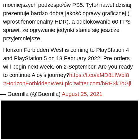
mocniejszych podzespołów PS5. Tytuł nawet dzisiaj
prezentuje bardzo dobrą jakość oprawy graficznej (i
wprost fenomenalny HDR), a odblokowanie 60 FPS
sprawi, że ogrywanie jedynki stanie się jeszcze
przyjemniejsze.
Horizon Forbidden West is coming to PlayStation 4
and PlayStation 5 on 18 February 2022! Pre-orders
will begin next week, on 2 September. Are you ready
to continue Aloy's journey?
https://t.co/aMD8LIWbf8
​
#HorizonForbiddenWest
pic.twitter.com/bRP3kToGji
— Guerrilla (@Guerrilla)
August 25, 2021