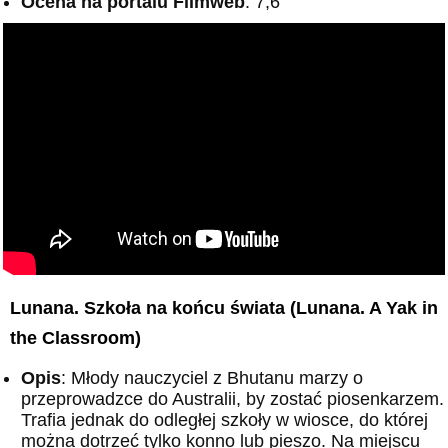
Ocena na portalu Filmweb
: 7,6
Lunana. Szkoła na końcu świata (Lunana. A Yak in
the Classroom)
Opis
: Młody nauczyciel z Bhutanu marzy o
przeprowadzce do Australii, by zostać piosenkarzem.
Trafia jednak do odległej szkoły w wiosce, do której
można dotrzeć tylko konno lub pieszo. Na miejscu