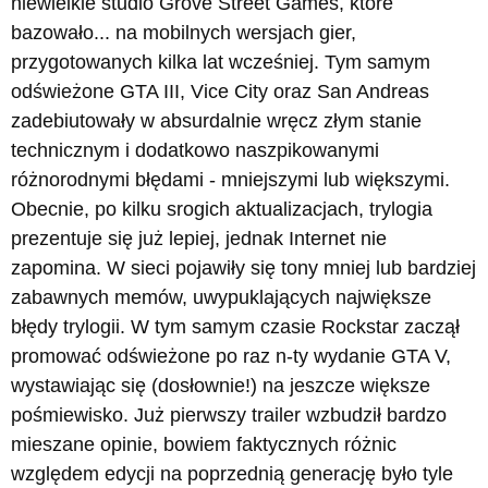
niewielkie studio Grove Street Games, które
bazowało... na mobilnych wersjach gier,
przygotowanych kilka lat wcześniej. Tym samym
odświeżone GTA III, Vice City oraz San Andreas
zadebiutowały w absurdalnie wręcz złym stanie
technicznym i dodatkowo naszpikowanymi
różnorodnymi błędami - mniejszymi lub większymi.
Obecnie, po kilku srogich aktualizacjach, trylogia
prezentuje się już lepiej, jednak Internet nie
zapomina. W sieci pojawiły się tony mniej lub bardziej
zabawnych memów, uwypuklających największe
błędy trylogii. W tym samym czasie Rockstar zaczął
promować odświeżone po raz n-ty wydanie GTA V,
wystawiając się (dosłownie!) na jeszcze większe
pośmiewisko. Już pierwszy trailer wzbudził bardzo
mieszane opinie, bowiem faktycznych różnic
względem edycji na poprzednią generację było tyle