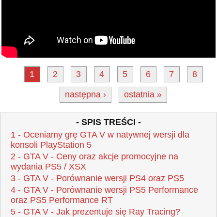
1
2
3
4
5
6
7
8
następna ›
ostatnia »
- SPIS TREŚCI -
1 - Oceniamy grę GTA V w natywnej wersji dla
konsoli PlayStation 5
2 - GTA V - Ceny oraz akcje promocyjne na
wydania PS5 / XSX
3 - GTA V - Porównanie wersji PS4 oraz PS5
4 - GTA V - Porównanie wersji PS5 Performance
oraz PS5 Performance RT
5 - GTA V - Jak prezentuje się Ray Tracing?