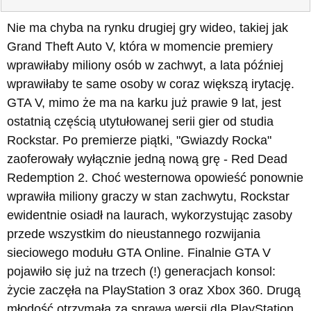
Nie ma chyba na rynku drugiej gry wideo, takiej jak
Grand Theft Auto V, która w momencie premiery
wprawiłaby miliony osób w zachwyt, a lata później
wprawiłaby te same osoby w coraz większą irytację.
GTA V, mimo że ma na karku już prawie 9 lat, jest
ostatnią częścią utytułowanej serii gier od studia
Rockstar. Po premierze piątki, "Gwiazdy Rocka"
zaoferowały wyłącznie jedną nową grę - Red Dead
Redemption 2. Choć westernowa opowieść ponownie
wprawiła miliony graczy w stan zachwytu, Rockstar
ewidentnie osiadł na laurach, wykorzystując zasoby
przede wszystkim do nieustannego rozwijania
sieciowego modułu GTA Online. Finalnie GTA V
pojawiło się już na trzech (!) generacjach konsol:
życie zaczęła na PlayStation 3 oraz Xbox 360. Drugą
młodość otrzymała za sprawą wersji dla PlayStation