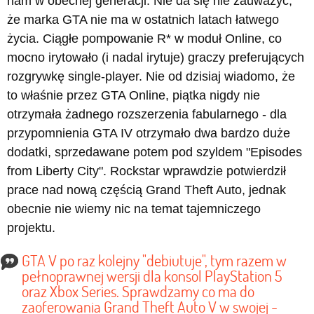
nam w obecnej generacji. Nie da się nie zauważyć,
że marka GTA nie ma w ostatnich latach łatwego
życia. Ciągłe pompowanie R* w moduł Online, co
mocno irytowało (i nadal irytuje) graczy preferujących
rozgrywkę single-player. Nie od dzisiaj wiadomo, że
to właśnie przez GTA Online, piątka nigdy nie
otrzymała żadnego rozszerzenia fabularnego - dla
przypomnienia GTA IV otrzymało dwa bardzo duże
dodatki, sprzedawane potem pod szyldem "Episodes
from Liberty City". Rockstar wprawdzie potwierdził
prace nad nową częścią Grand Theft Auto, jednak
obecnie nie wiemy nic na temat tajemniczego
projektu.
GTA V po raz kolejny "debiutuje", tym razem w
pełnoprawnej wersji dla konsol PlayStation 5
oraz Xbox Series. Sprawdzamy co ma do
zaoferowania Grand Theft Auto V w swojej -