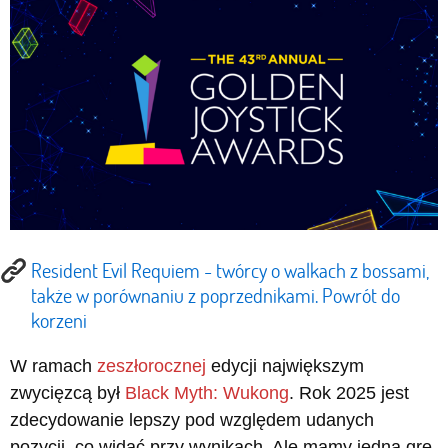
Resident Evil Requiem - twórcy o walkach z bossami,
także w porównaniu z poprzednikami. Powrót do
korzeni
W ramach
zeszłorocznej
edycji największym
zwycięzcą był
Black Myth: Wukong
. Rok 2025 jest
zdecydowanie lepszy pod względem udanych
pozycji, co widać przy wynikach. Ale mamy jedną grę,