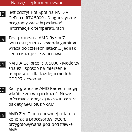
Najczęściej komentowane
Jest odczyt Hot Spot na NVIDIA
19
GeForce RTX 5000 - Diagnostyczne
programy zaczęły podawać
informacje o temperaturach
Test procesora AMD Ryzen 7
09
5800X3D (2026) - Legenda gamingu
wraca po czterech latach... jednak
cena okazuje się zaporowa
NVIDIA GeForce RTX 5000 - Moderzy
71
znaleźli sposób na mierzenie
temperatur dla każdego modułu
GDDR7 z osobna
Karty graficzne AMD Radeon mogą
69
wkrótce znowu podrożeć. Nowe
informacje dotyczą wzrostu cen za
pakiety GPU plus VRAM
AMD Zen 7 to najpewniej ostatnia
55
generacja procesorów Ryzen,
przygotowywana pod podstawkę
AM5