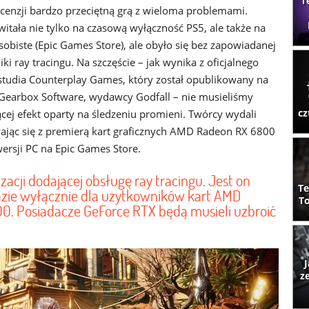
T
ecenzji bardzo przeciętną grą z wieloma problemami.
itała nie tylko na czasową wyłączność PS5, ale także na
obiste (Epic Games Store), ale obyło się bez zapowiadanej
iki ray tracingu. Na szczęście – jak wynika z oficjalnego
tudia Counterplay Games, który został opublikowany na
Gearbox Software, wydawcy Godfall – nie musieliśmy
cz
ącej efekt oparty na śledzeniu promieni. Twórcy wydali
wając się z premierą kart graficznych AMD Radeon RX 6800
wersji PC na Epic Games Store.
zacji dodającej obsługę ray tracingu. Jest on
Te
zie wyłącznie dla użytkowników kart AMD
To
0. Posiadacze GeForce RTX będą musieli uzbroić
J
z