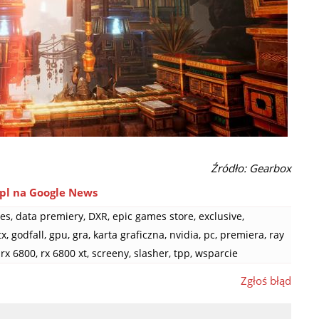
Źródło: Gearbox
pl na Google News
es
,
data premiery
,
DXR
,
epic games store
,
exclusive
,
tx
,
godfall
,
gpu
,
gra
,
karta graficzna
,
nvidia
,
pc
,
premiera
,
ray
rx 6800
,
rx 6800 xt
,
screeny
,
slasher
,
tpp
,
wsparcie
Zgłoś błąd