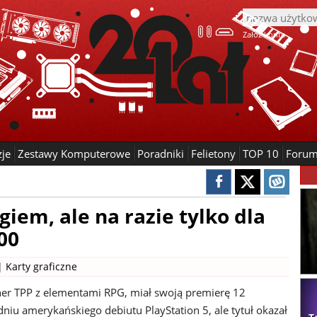
Załóż konto
zje
Zestawy Komputerowe
Poradniki
Felietony
TOP 10
Foru
ngiem, ale na razie tylko dla
00
 |
Karty graficzne
sher TPP z elementami RPG, miał swoją premierę 12
dniu amerykańskiego debiutu PlayStation 5, ale tytuł okazał