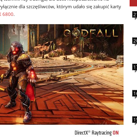
łącznie dla szczęśliwców, którym udało się zakupić karty
X 6800
.
2
2
1
1
1