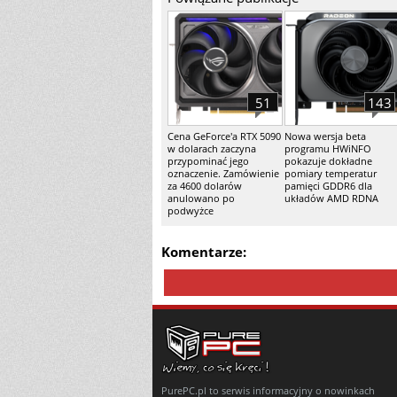
51
143
Cena GeForce'a RTX 5090
Nowa wersja beta
w dolarach zaczyna
programu HWiNFO
przypominać jego
pokazuje dokładne
oznaczenie. Zamówienie
pomiary temperatur
za 4600 dolarów
pamięci GDDR6 dla
anulowano po
układów AMD RDNA
podwyżce
Komentarze:
PurePC.pl to serwis informacyjny o nowinkach