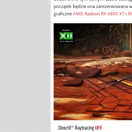
początek będzie ona zarezerwowana wy
graficzne
AMD Radeon RX 6800 XT
i
R