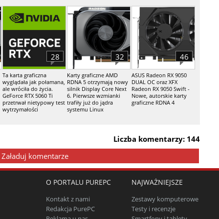
28
32
46
Ta karta graficzna
Karty graficzne AMD
ASUS Radeon RX 9050
wyglądała jak połamana,
RDNA 5 otrzymają nowy
DUAL OC oraz XFX
ale wróciła do życia.
silnik Display Core Next
Radeon RX 9050 Swift -
GeForce RTX 5060 Ti
6. Pierwsze wzmianki
Nowe, autorskie karty
przetrwał nietypowy test
trafiły już do jądra
graficzne RDNA 4
wytrzymałości
systemu Linux
Liczba komentarzy: 144
Załaduj komentarze
O PORTALU PUREPC
NAJWAŻNIEJSZE
Kontakt z nami
Zestawy komputerowe
Redakcja PurePC
Testy i recenzje
Reklama u nas
Smartfony i tablety