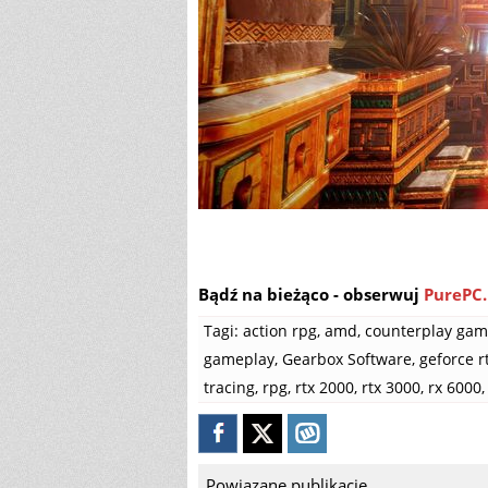
Bądź na bieżąco - obserwuj
PurePC.
Tagi:
action rpg
,
amd
,
counterplay gam
gameplay
,
Gearbox Software
,
geforce r
tracing
,
rpg
,
rtx 2000
,
rtx 3000
,
rx 6000
,
Powiązane publikacje