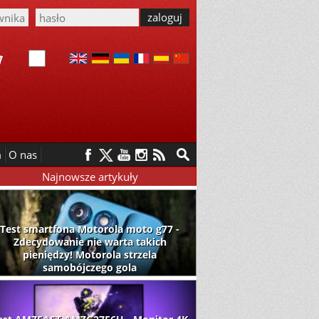
m
O nas
Najnowsze artykuły
Test smartfona Motorola moto g77 -
Zdecydowanie nie warta takich
pieniędzy! Motorola strzela
samobójczego gola