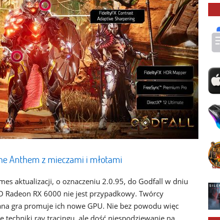
ane Anthem z mieczami i młotami
s aktualizacji, o oznaczeniu 2.0.95, do Godfall w dniu
D Radeon RX 6000 nie jest przypadkowy. Twórcy
na gra promuje ich nowe GPU. Nie bez powodu więc
 techniki ray tracingu, ale dość niespodziewanie na