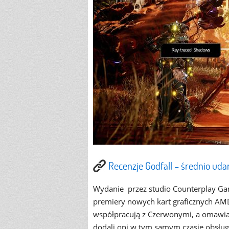
Recenzje Godfall – średnio ud
Wydanie przez studio Counterplay Game
premiery nowych kart graficznych AM
współpracują z Czerwonymi, a omawia
dodali oni w tym samym czasie obsługę