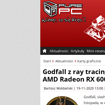
Aktualności
Artykuły
Mini-recen
Start
Aktualności
Karty graficzne
Godfall z ray traci
AMD Radeon RX 60
Bartosz Woldański
| 19-11-2020 13:00
Godfall, sla
listopada, w 