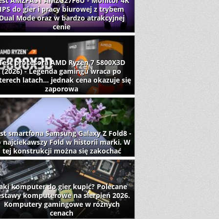
est AMZFAST AMZG27F6U - Monitor 4K
IPS do gier i pracy biurowej z trybem
Dual Mode oraz w bardzo atrakcyjnej
cenie
Test procesora AMD Ryzen 7 5800X3D
(2026) - Legenda gamingu wraca po
terech latach... jednak cena okazuje się
zaporowa
st smartfona Samsung Galaxy Z Fold8 -
 najciekawszy Fold w historii marki. W
tej konstrukcji można się zakochać
aki komputer do gier kupić? Polecane
estawy komputerowe na sierpień 2026.
Komputery gamingowe w różnych
cenach