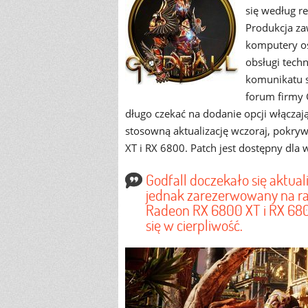
się według r
Produkcja zaw
komputery os
obsługi techn
komunikatu s
forum firmy 
długo czekać na dodanie opcji włączaj
stosowną aktualizację wczoraj, pokry
XT i RX 6800. Patch jest dostępny dla 
Godfall doczekało się aktuali
jednak zarezerwowany na ra
Radeon RX 6800 XT i RX 680
się w cierpliwość.