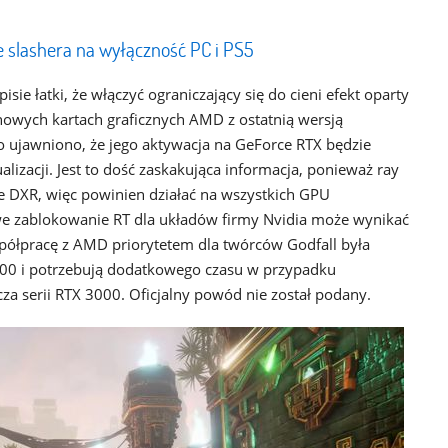
 slashera na wyłączność PC i PS5
ie łatki, że włączyć ograniczający się do cieni efekt oparty
 nowych kartach graficznych AMD z ostatnią wersją
o ujawniono, że jego aktywacja na GeForce RTX będzie
alizacji. Jest to dość zaskakująca informacja, ponieważ ray
ie DXR, więc powinien działać na wszystkich GPU
e zablokowanie RT dla układów firmy Nvidia może wynikać
spółpracę z AMD priorytetem dla twórców Godfall była
000 i potrzebują dodatkowego czasu w przypadku
za serii RTX 3000. Oficjalny powód nie został podany.