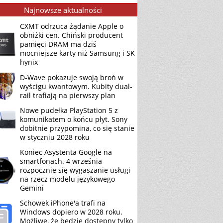
Najnowsze aktualności
CXMT odrzuca żądanie Apple o
obniżki cen. Chiński producent
pamięci DRAM ma dziś
mocniejsze karty niż Samsung i SK
hynix
D-Wave pokazuje swoją broń w
wyścigu kwantowym. Kubity dual-
rail trafiają na pierwszy plan
Nowe pudełka PlayStation 5 z
komunikatem o końcu płyt. Sony
dobitnie przypomina, co się stanie
w styczniu 2028 roku
Koniec Asystenta Google na
smartfonach. 4 września
rozpocznie się wygaszanie usługi
na rzecz modelu językowego
Gemini
Schowek iPhone'a trafi na
Windows dopiero w 2028 roku.
Możliwe, że będzie dostępny tylko