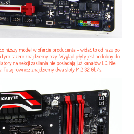
co niższy model w ofercie producenta - widać to od razu po
ch tym razem znajdziemy trzy. Wygląd płyty jest podobny do
atory na sekcji zasilania nie posiadają już kanałów LC. Nie
. Tutaj również znajdziemy dwa sloty M.2 32 Gb/s.