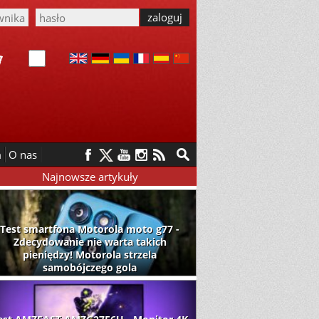
m
O nas
Najnowsze artykuły
Test smartfona Motorola moto g77 -
Zdecydowanie nie warta takich
pieniędzy! Motorola strzela
samobójczego gola