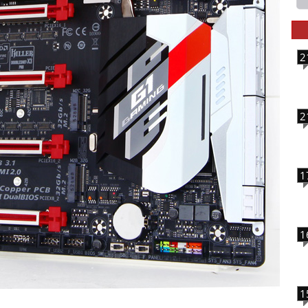
2
2
1
1
1