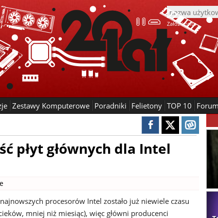
Załóż konto
zje
Zestawy Komputerowe
Poradniki
Felietony
TOP 10
Foru
ść płyt głównych dla Intel
ne
najnowszych procesorów Intel zostało już niewiele czasu
cieków, mniej niż miesiąc), więc główni producenci