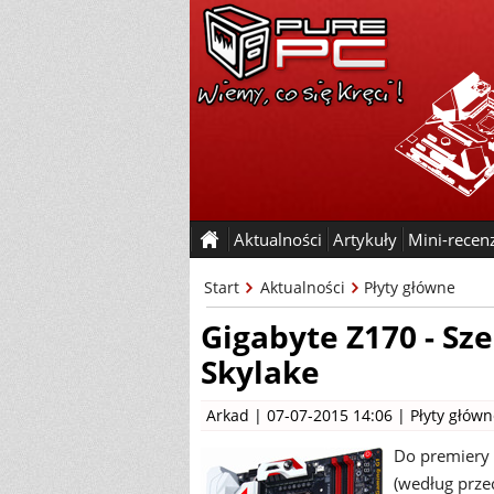
Aktualności
Artykuły
Mini-recen
Start
Aktualności
Płyty główne
Gigabyte Z170 - Sze
Skylake
Arkad
| 07-07-2015 14:06 |
Płyty głów
Do premiery 
(według prze