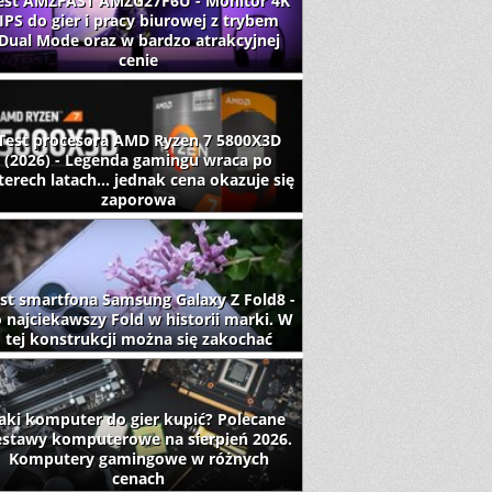
est AMZFAST AMZG27F6U - Monitor 4K
IPS do gier i pracy biurowej z trybem
Dual Mode oraz w bardzo atrakcyjnej
cenie
Test procesora AMD Ryzen 7 5800X3D
(2026) - Legenda gamingu wraca po
terech latach... jednak cena okazuje się
zaporowa
st smartfona Samsung Galaxy Z Fold8 -
 najciekawszy Fold w historii marki. W
tej konstrukcji można się zakochać
aki komputer do gier kupić? Polecane
estawy komputerowe na sierpień 2026.
Komputery gamingowe w różnych
cenach