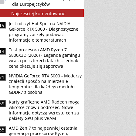
dla Europejczyków
Najczęściej komentowane
Jest odczyt Hot Spot na NVIDIA
19
GeForce RTX 5000 - Diagnostyczne
programy zaczęły podawać
informacje o temperaturach
Test procesora AMD Ryzen 7
14
5800X3D (2026) - Legenda gamingu
wraca po czterech latach... jednak
cena okazuje się zaporowa
NVIDIA GeForce RTX 5000 - Moderzy
71
znaleźli sposób na mierzenie
temperatur dla każdego modułu
GDDR7 z osobna
Karty graficzne AMD Radeon mogą
69
wkrótce znowu podrożeć. Nowe
informacje dotyczą wzrostu cen za
pakiety GPU plus VRAM
AMD Zen 7 to najpewniej ostatnia
55
generacja procesorów Ryzen,