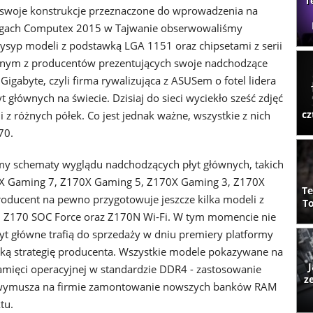
T
uż swoje konstrukcje przeznaczone do wprowadzenia na
argach Computex 2015 w Tajwanie obserwowaliśmy
syp modeli z podstawką LGA 1151 oraz chipsetami z serii
ednym z producentów prezentujących swoje nadchodzące
Gigabyte, czyli firma rywalizująca z ASUSem o fotel lidera
t głównych na świecie. Dzisiaj do sieci wyciekło sześć zdjęć
cz
 z różnych półek. Co jest jednak ważne, wszystkie z nich
70.
my schematy wyglądu nadchodzących płyt głównych, takich
0X Gaming 7, Z170X Gaming 5, Z170X Gaming 3, Z170X
Te
oducent na pewno przygotowuje jeszcze kilka modeli z
To
in. Z170 SOC Force oraz Z170N Wi-Fi. W tym momencie nie
yt główne trafią do sprzedaży w dniu premiery platformy
taką strategię producenta. Wszystkie modele pokazywane na
J
pamięci operacyjnej w standardzie DDR4 - zastosowanie
z
 wymusza na firmie zamontowanie nowszych banków RAM
tu.