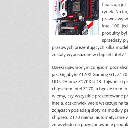
finalizują j
rynek. Na t
prawdziwy wy
Intel 100. J
produkty był 
sprzedaży pły
prasowych prezentujących kilka modeli
zostały wyposażone w chipset Intel Z1
Dzięki ujawnionym zdjęciom poznaliś
jak: Gigabyte Z170X Gaming G1, Z17
UD5 TH oraz Z170X UD3. Tajwański pr
chipsetem Intel Z170, a będzie to m.
wiemy, czy wszystkie prezentowane pł
Intela, aczkolwiek wiele wskazuje na 
zdjęciach posiadają sloty na moduły 
chipsetu Z170 niemal automatycznie
ze względu na pozycjonowanie produk