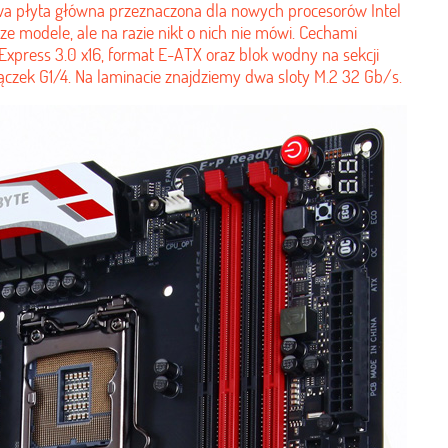
wa płyta główna przeznaczona dla nowych procesorów Intel
e modele, ale na razie nikt o nich nie mówi. Cechami
 Express 3.0 x16, format E-ATX oraz blok wodny na sekcji
ączek G1/4. Na laminacie znajdziemy dwa sloty M.2 32 Gb/s.