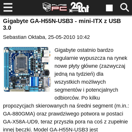
Gigabyte GA-H55N-USB3 - mini-ITX z USB
3.0
Sebastian Oktaba
, 25-05-2010 10:42
Gigabyte ostatnio bardzo
regularnie wypuszcza na rynek
nowe płyty główne (zazwyczaj
jedną na tydzień) dla
wszystkich możliwych
segmentów i potencjalnych
odbiorców. Po kilku
propozycjach skierowanych na średni segment (m.in.:
GA-880GMA) oraz prawdziwego potwora w postaci
GA-X58A-UD9, teraz przyszła pora na coś z zupełnie
innej beczki. Model GA-H55N-USB3 jest