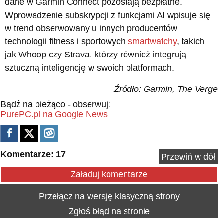
dane w Garmin Connect pozostają bezpłatne.
Wprowadzenie subskrypcji z funkcjami AI wpisuje się
w trend obserwowany u innych producentów
technologii fitness i sportowych
smartwatchy
, takich
jak Whoop czy Strava, którzy również integrują
sztuczną inteligencję w swoich platformach.
Źródło: Garmin, The Verge
Bądź na bieżąco - obserwuj:
PurePC.pl na Google News
Komentarze: 17
Przewiń w dół
Załaduj komentarze
Przełącz na wersję klasyczną strony
Zgłoś błąd na stronie