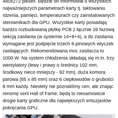
480x272 pikseli. Będzie on informował o wszystkich
najważniejszych parametrach karty tj. taktowaniu
rdzenia, pamięci, temperaturach czy zainstalowanych
sterownikach dla GPU. Wszystkie karty posiadają
bardzo rozbudowaną płytkę PCB z łącznie 26 fazową
sekcją zasilania (w systemie 14+8+4), a do zasilania
wymagane jest podpięcie trzech 8-pinowych wtyczek
zasilających. Rekomendowana moc zasilacza to
1000 W. Na system chłodzenia składają się m.in. trzy
wentylatory (lewy i prawy o średnicy 102 mm,
środkowy nieco mniejszy - 92 mm), duża komora
parowa (85 x 85 mm) oraz 6 ciepłowodów o grubości
8 mm każdy. Niestety nie poznaliśmy cen, ale znając
renomę serii Hall of Fame, będą to niesamowicie
drogie karty graficzne dla największych entuzjastów
pokręcania GPU.