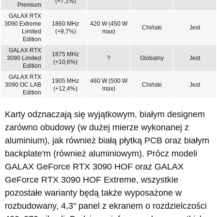
(+7,1%)
Premium
GALAX RTX
3090 Extreme
1860 MHz
420 W (450 W
Chiński
Jest
Limited
(+9,7%)
max)
Edition
GALAX RTX
1875 MHz
3090 Limited
?
Globalny
Jest
(+10,6%)
Edition
GALAX RTX
1905 MHz
460 W (500 W
3090 OC LAB
Chiński
Jest
(+12,4%)
max)
Edition
Karty odznaczają się wyjątkowym, białym designem
zarówno obudowy (w dużej mierze wykonanej z
aluminium), jak również białą płytką PCB oraz białym
backplate'm (również aluminiowym). Prócz modeli
GALAX GeForce RTX 3090 HOF oraz GALAX
GeForce RTX 3090 HOF Extreme, wszystkie
pozostałe warianty będą także wyposażone w
rozbudowany, 4,3" panel z ekranem o rozdzielczości