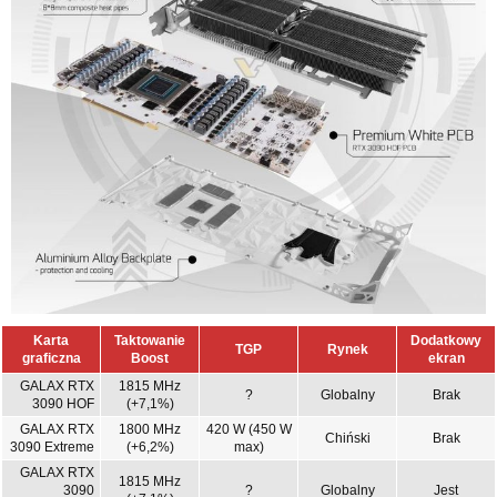
Karta
Taktowanie
Dodatkowy
TGP
Rynek
graficzna
Boost
ekran
GALAX RTX
1815 MHz
?
Globalny
Brak
3090 HOF
(+7,1%)
GALAX RTX
1800 MHz
420 W (450 W
Chiński
Brak
3090 Extreme
(+6,2%)
max)
GALAX RTX
1815 MHz
3090
?
Globalny
Jest