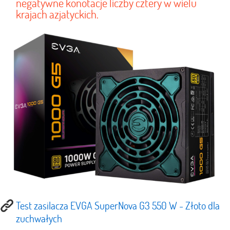
negatywne konotacje liczby cztery w wielu
krajach azjatyckich.
Test zasilacza EVGA SuperNova G3 550 W - Złoto dla
zuchwałych