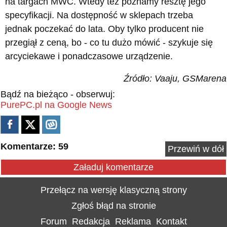
na targach MWC. Wtedy też poznamy resztę jego
specyfikacji. Na dostępność w sklepach trzeba
jednak poczekać do lata. Oby tylko producent nie
przegiął z ceną, bo - co tu dużo mówić - szykuje się
arcyciekawe i ponadczasowe urządzenie.
Źródło: Vaaju, GSMarena
Bądź na bieżąco - obserwuj:
PurePC.pl na Google News
Komentarze: 59
Przewiń w dół
Załaduj komentarze
Przełącz na wersję klasyczną strony
Zgłoś błąd na stronie
Forum
Redakcja
Reklama
Kontakt