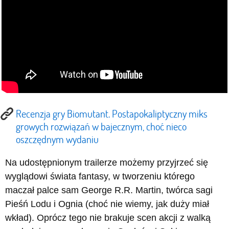
Recenzja gry Biomutant. Postapokaliptyczny miks
growych rozwiązań w bajecznym, choć nieco
oszczędnym wydaniu
Na udostępnionym trailerze możemy przyjrzeć się
wyglądowi świata fantasy, w tworzeniu którego
maczał palce sam George R.R. Martin, twórca sagi
Pieśń Lodu i Ognia (choć nie wiemy, jak duży miał
wkład). Oprócz tego nie brakuje scen akcji z walką