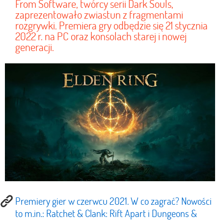
From Software, twórcy serii Dark Souls,
zaprezentowało zwiastun z fragmentami
rozgrywki. Premiera gry odbędzie się 21 stycznia
2022 r. na PC oraz konsolach starej i nowej
generacji.
Premiery gier w czerwcu 2021. W co zagrać? Nowości
to m.in.: Ratchet & Clank: Rift Apart i Dungeons &