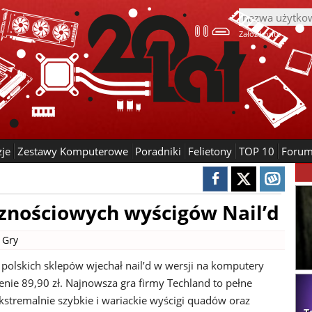
Załóż konto
zje
Zestawy Komputerowe
Poradniki
Felietony
TOP 10
Foru
cznościowych wyścigów Nail’d
|
Gry
o polskich sklepów wjechał nail’d w wersji na komputery
enie 89,90 zł. Najnowsza gra firmy Techland to pełne
ekstremalnie szybkie i wariackie wyścigi quadów oraz