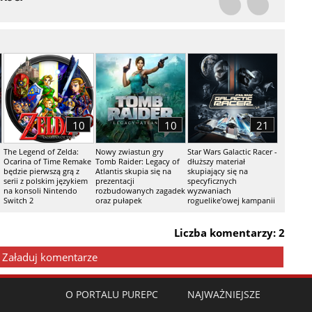
10
10
21
The Legend of Zelda:
Nowy zwiastun gry
Star Wars Galactic Racer -
Ocarina of Time Remake
Tomb Raider: Legacy of
dłuższy materiał
będzie pierwszą grą z
Atlantis skupia się na
skupiający się na
serii z polskim językiem
prezentacji
specyficznych
na konsoli Nintendo
rozbudowanych zagadek
wyzwaniach
Switch 2
oraz pułapek
roguelike'owej kampanii
Liczba komentarzy: 2
Załaduj komentarze
O PORTALU PUREPC
NAJWAŻNIEJSZE