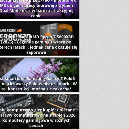
est AMZFAST AMZG27F6U - Monitor 4K
IPS do gier i pracy biurowej z trybem
Dual Mode oraz w bardzo atrakcyjnej
cenie
Test procesora AMD Ryzen 7 5800X3D
(2026) - Legenda gamingu wraca po
terech latach... jednak cena okazuje się
zaporowa
st smartfona Samsung Galaxy Z Fold8 -
 najciekawszy Fold w historii marki. W
tej konstrukcji można się zakochać
aki komputer do gier kupić? Polecane
estawy komputerowe na sierpień 2026.
Komputery gamingowe w różnych
cenach