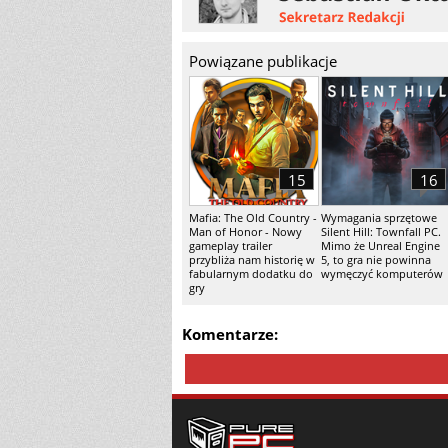
Powiązane publikacje
15
16
Mafia: The Old Country -
Wymagania sprzętowe
Man of Honor - Nowy
Silent Hill: Townfall PC.
gameplay trailer
Mimo że Unreal Engine
przybliża nam historię w
5, to gra nie powinna
fabularnym dodatku do
wymęczyć komputerów
gry
Komentarze: