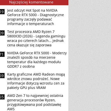
Najczęściej komentowane
Jest odczyt Hot Spot na NVIDIA
19
GeForce RTX 5000 - Diagnostyczne
programy zaczęły podawać
informacje o temperaturach
Test procesora AMD Ryzen 7
09
5800X3D (2026) - Legenda gamingu
wraca po czterech latach... jednak
cena okazuje się zaporowa
NVIDIA GeForce RTX 5000 - Moderzy
71
znaleźli sposób na mierzenie
temperatur dla każdego modułu
GDDR7 z osobna
Karty graficzne AMD Radeon mogą
69
wkrótce znowu podrożeć. Nowe
informacje dotyczą wzrostu cen za
pakiety GPU plus VRAM
AMD Zen 7 to najpewniej ostatnia
55
generacja procesorów Ryzen,
przygotowywana pod podstawkę
AM5