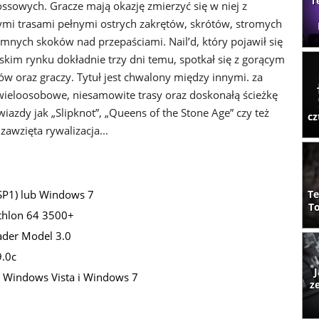
T
ossowych. Gracze mają okazję zmierzyć się w niej z
i trasami pełnymi ostrych zakrętów, skrótów, stromych
omnych skoków nad przepaściami. Nail’d, który pojawił się
kim rynku dokładnie trzy dni temu, spotkał się z gorącym
w oraz graczy. Tytuł jest chwalony między innymi. za
 wieloosobowe, niesamowite trasy oraz doskonałą ścieżkę
iazdy jak „Slipknot”, „Queens of the Stone Age” czy też
cz
zawzięta rywalizacja...
SP1) lub Windows 7
Te
To
thlon 64 3500+
ader Model 3.0
9.0c
J
Windows Vista i Windows 7
z