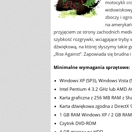
motocykli cr
widowiskowym
zboczy i ogr
na amerykańs
przyjęciem ze strony zachodnich medió
szybkość rozgrywki, wciągające tryby
dźwiękową, na której słyszymy takie gw
„Rise Against”. Zapowiada się brudna i 
Minimalne wymagania sprzętowe:
Windows XP (SP3), Windows Vista (
Intel Pentium 4 3.2 GHz lub AMD A
Karta graficzna z 256 MB RAM z Sh
Karta dźwiękowa zgodna z DirectX 
1 GB RAM Windows XP / 2 GB RAM 
Czytnik DVD-ROM
4 GB miejsca na HDD