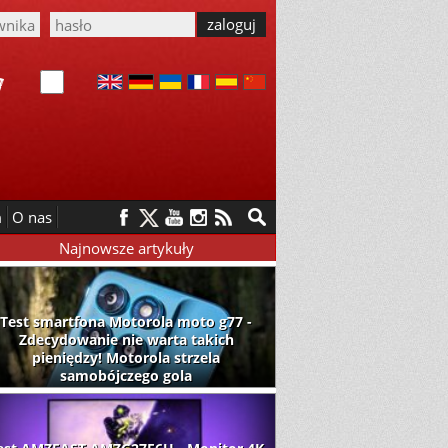
m
O nas
Najnowsze artykuły
Test smartfona Motorola moto g77 -
Zdecydowanie nie warta takich
pieniędzy! Motorola strzela
samobójczego gola