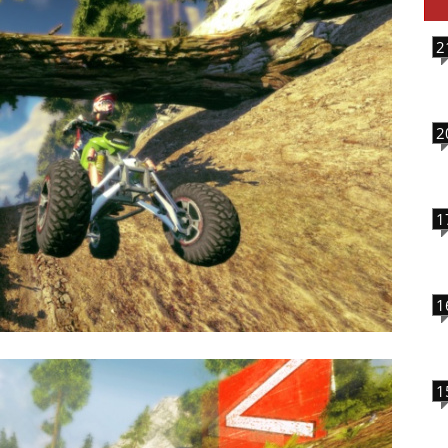
2
2
1
1
1