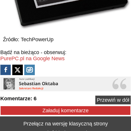
Źródło: TechPowerUp
Bądź na bieżąco - obserwuj:
PurePC.pl na Google News
Komentarze: 6
Przewiń w dół
Załaduj komentarze
Przełącz na wersję klasyczną strony