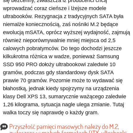
się bezcenny, zwłaszcza iż producenci chcą
wprowadzać coraz cieńsze i lżejsze modele
ultrabooków. Rezygnacja z tradycyjnych SATA była
niemalże koniecznością, zaś nośniki M.2 będące
ewolucją mSATA, oprócz wyższej wydajność, zajmują
również nieporównywalnie mniej miejsca od 2,5
calowych pobratymców. Do tego dochodzi jeszcze
kilkukrotna różnica w wadze, ponieważ Samsung
SSD 950 PRO dołoży ultrabookowi zaledwie 10
gramów, podczas gdy standardowy dysk SATA
prawie 70 gramów. Pozornie może to wydawać się
błahostką, jednak kiedy spojrzymy na urządzenia
klasy Dell XPS 13, sumarycznie ważącego zaledwie
1,26 kilograma, sytuacja nagle ulega zmianie. Tutaj
walka toczy się naprawdę o każdy gram.
Przyszłość pamięci masowych należy do M.2,
zwłaszcza w małych formatach (ITX, ultrabooki,