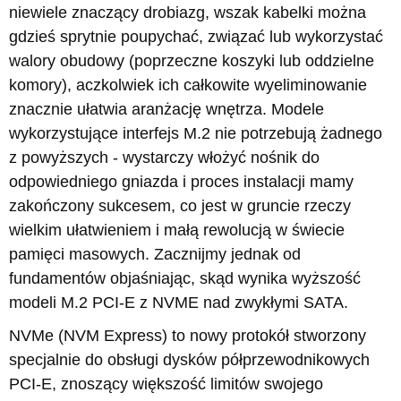
niewiele znaczący drobiazg, wszak kabelki można
gdzieś sprytnie poupychać, związać lub wykorzystać
walory obudowy (poprzeczne koszyki lub oddzielne
komory), aczkolwiek ich całkowite wyeliminowanie
znacznie ułatwia aranżację wnętrza. Modele
wykorzystujące interfejs M.2 nie potrzebują żadnego
z powyższych - wystarczy włożyć nośnik do
odpowiedniego gniazda i proces instalacji mamy
zakończony sukcesem, co jest w gruncie rzeczy
wielkim ułatwieniem i małą rewolucją w świecie
pamięci masowych. Zacznijmy jednak od
fundamentów objaśniając, skąd wynika wyższość
modeli M.2 PCI-E z NVME nad zwykłymi SATA.
NVMe (NVM Express) to nowy protokół stworzony
specjalnie do obsługi dysków półprzewodnikowych
PCI-E, znoszący większość limitów swojego