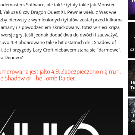
T
odemasters Software, ale także tytuły takie jak Monster
, Yakuza 0 czy Dragon Quest XI. Pewnie wielu z Was wie
iażby pierwszy z wymienionych tytułów został przed kilkoma
łamany i z powodzeniem skrackowany, toteż w sieci krążą
e wersje gry. Jeśli jednak dodać dwa do dwóch i zauważyć,
nuvo 4.9 obdarowano także hit ostatnich dni: Shadow of
cz
śl, że i przygody Lary Croft niebawem staną się "darmowe".
 za Denuvo?
erowana jest jako 4.9. Zabezpieczono nią m.in.
kże Shadow of The Tomb Raider.
Te
To
J
z