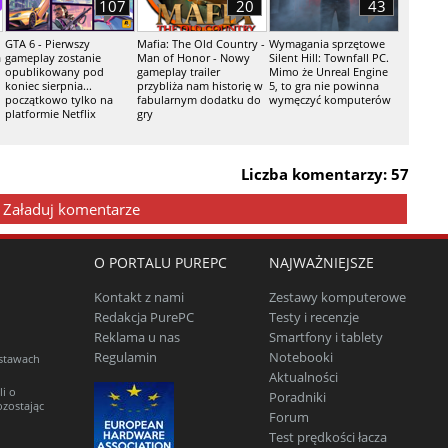
107
20
43
GTA 6 - Pierwszy
Mafia: The Old Country -
Wymagania sprzętowe
a
gameplay zostanie
Man of Honor - Nowy
Silent Hill: Townfall PC.
opublikowany pod
gameplay trailer
Mimo że Unreal Engine
koniec sierpnia...
przybliża nam historię w
5, to gra nie powinna
początkowo tylko na
fabularnym dodatku do
wymęczyć komputerów
platformie Netflix
gry
Liczba komentarzy: 57
Załaduj komentarze
O PORTALU PUREPC
NAJWAŻNIEJSZE
Kontakt z nami
Zestawy komputerowe
Redakcja PurePC
Testy i recenzje
Reklama u nas
Smartfony i tablety
Regulamin
Notebooki
estawach
Aktualności
li o
Poradniki
ozostając
Forum
Test prędkości łacza