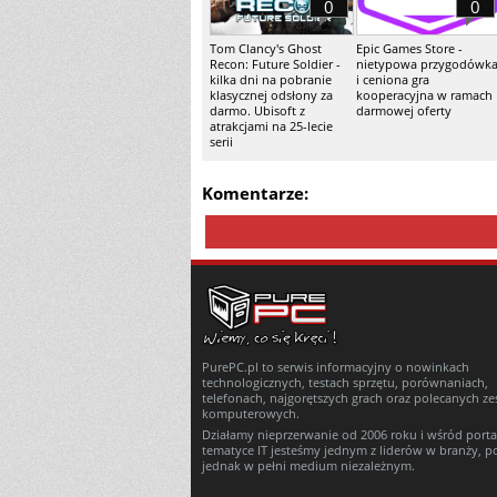
0
0
Tom Clancy's Ghost
Epic Games Store -
Recon: Future Soldier -
nietypowa przygodówk
kilka dni na pobranie
i ceniona gra
klasycznej odsłony za
kooperacyjna w ramach
darmo. Ubisoft z
darmowej oferty
atrakcjami na 25-lecie
serii
Komentarze:
PurePC.pl to serwis informacyjny o nowinkach
technologicznych, testach sprzętu, porównaniach,
telefonach, najgorętszych grach oraz polecanych z
komputerowych.
Działamy nieprzerwanie od 2006 roku i wśród porta
tematyce IT jesteśmy jednym z liderów w branży, p
jednak w pełni medium niezależnym.