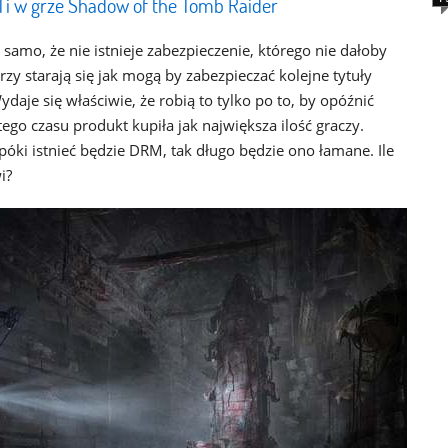
i w grze Shadow of the Tomb Raider
mo, że nie istnieje zabezpieczenie, którego nie dałoby
zy starają się jak mogą by zabezpieczać kolejne tytuły
je się właściwie, że robią to tylko po to, by opóźnić
ego czasu produkt kupiła jak największa ilość graczy.
ki istnieć będzie DRM, tak długo będzie ono łamane. Ile
i?