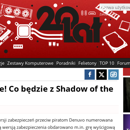
Załóż konto
zje
Zestawy Komputerowe
Poradniki
Felietony
TOP 10
Foru
! Co będzie z Shadow of the
ersji zabezpieczeń przeciw piratom Denuvo numerowana
 Tą wersją zabezpieczenia obdarowano m.in. grę wyścigową