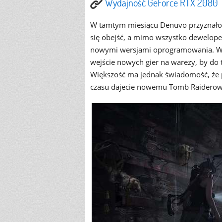
Wydajność GeForce RTX 2080 T
W tamtym miesiącu Denuvo przyznało sa
się obejść, a mimo wszystko deweloper
nowymi wersjami oprogramowania. Wyda
wejście nowych gier na warezy, by do t
Większość ma jednak świadomość, że pó
czasu dajecie nowemu Tomb Raiderow