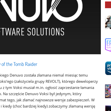
of the Tomb Raider
kiego Denuvo została złamana niemal miesiąc temu
ksi'ego (założyciela grupy REVOLT), którego deweloperzy
ku z tym Voksi musiał m.in. ogłosić zaprzestanie łamania
. Na szczęście Denuvo Voksi był jedynym, który
mat tego, jak złamać najnowsze wersje zabezpieczeń. W
i kiedy (choć bardziej kiedy) zobaczymy złamaną wersję