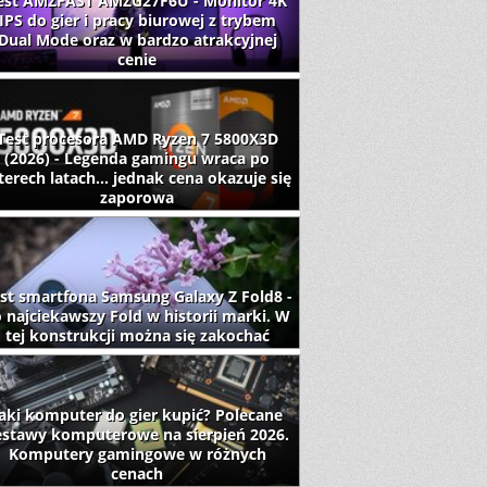
est AMZFAST AMZG27F6U - Monitor 4K
IPS do gier i pracy biurowej z trybem
Dual Mode oraz w bardzo atrakcyjnej
cenie
Test procesora AMD Ryzen 7 5800X3D
(2026) - Legenda gamingu wraca po
terech latach... jednak cena okazuje się
zaporowa
st smartfona Samsung Galaxy Z Fold8 -
 najciekawszy Fold w historii marki. W
tej konstrukcji można się zakochać
aki komputer do gier kupić? Polecane
estawy komputerowe na sierpień 2026.
Komputery gamingowe w różnych
cenach