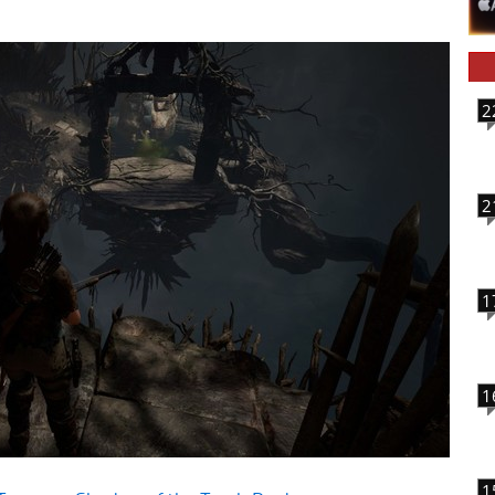
2
2
1
1
1