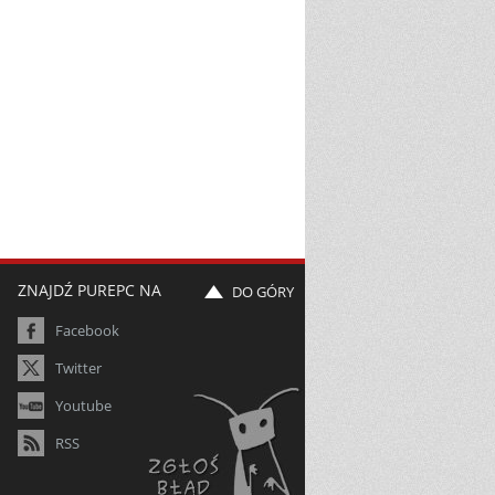
ZNAJDŹ PUREPC NA
DO GÓRY
Facebook
Twitter
Youtube
RSS