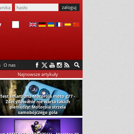
m
O nas
Najnowsze artykuły
Test smartfona Motorola moto g77 -
Zdecydowanie nie warta takich
pieniędzy! Motorola strzela
samobójczego gola