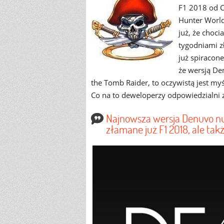
F1 2018 od C
Hunter World
już, że choc
tygodniami z
już spiracon
że wersją De
the Tomb Raider, to oczywistą jest my
Co na to deweloperzy odpowiedzialni
Najnowsza wersja Denuvo num
złamane już F1 2018, ale ta