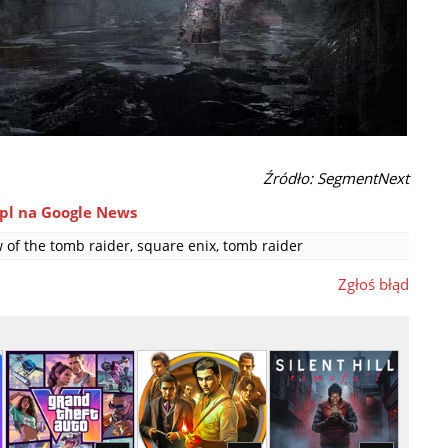
Źródło: SegmentNext
pl na Google News
 of the tomb raider
,
square enix
,
tomb raider
Zgłoś błąd