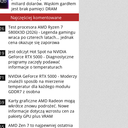
miliard dolarów. Wąskim gardłem
jest brak pamięci DRAM
Najczęściej komentowane
Test procesora AMD Ryzen 7
26
5800X3D (2026) - Legenda gamingu
wraca po czterech latach... jednak
cena okazuje się zaporowa
Jest odczyt Hot Spot na NVIDIA
19
GeForce RTX 5000 - Diagnostyczne
programy zaczęły podawać
informacje o temperaturach
NVIDIA GeForce RTX 5000 - Moderzy
71
znaleźli sposób na mierzenie
temperatur dla każdego modułu
GDDR7 z osobna
Karty graficzne AMD Radeon mogą
69
wkrótce znowu podrożeć. Nowe
informacje dotyczą wzrostu cen za
pakiety GPU plus VRAM
AMD Zen 7 to najpewniej ostatnia
55