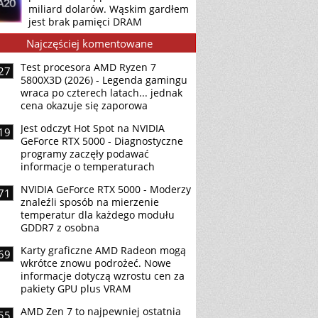
miliard dolarów. Wąskim gardłem
jest brak pamięci DRAM
Najczęściej komentowane
Test procesora AMD Ryzen 7
27
5800X3D (2026) - Legenda gamingu
wraca po czterech latach... jednak
cena okazuje się zaporowa
Jest odczyt Hot Spot na NVIDIA
19
GeForce RTX 5000 - Diagnostyczne
programy zaczęły podawać
informacje o temperaturach
NVIDIA GeForce RTX 5000 - Moderzy
71
znaleźli sposób na mierzenie
temperatur dla każdego modułu
GDDR7 z osobna
Karty graficzne AMD Radeon mogą
69
wkrótce znowu podrożeć. Nowe
informacje dotyczą wzrostu cen za
pakiety GPU plus VRAM
AMD Zen 7 to najpewniej ostatnia
55