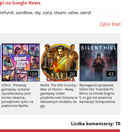
pl na Google News
refund
,
sandbox
,
sky
,
sony
,
steam
,
valve
,
zwrot
Zgłoś błąd
109
20
43
GTA 6 - Pierwszy
Mafia: The Old Country -
Wymagania sprzętowe
a
gameplay zostanie
Man of Honor - Nowy
Silent Hill: Townfall PC.
opublikowany pod
gameplay trailer
Mimo że Unreal Engine
koniec sierpnia...
przybliża nam historię w
5, to gra nie powinna
początkowo tylko na
fabularnym dodatku do
wymęczyć komputerów
platformie Netflix
gry
Liczba komentarzy: 70