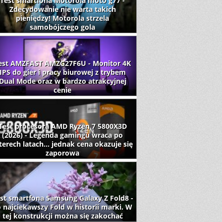
Test smartfona Motorola moto g77 -
Zdecydowanie nie warta takich
pieniędzy! Motorola strzela
samobójczego gola
est AMZFAST AMZG27F6U - Monitor 4K
IPS do gier i pracy biurowej z trybem
Dual Mode oraz w bardzo atrakcyjnej
cenie
Test procesora AMD Ryzen 7 5800X3D
(2026) - Legenda gamingu wraca po
terech latach... jednak cena okazuje się
zaporowa
st smartfona Samsung Galaxy Z Fold8 -
 najciekawszy Fold w historii marki. W
tej konstrukcji można się zakochać