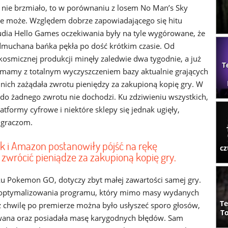
to nie brzmiało, to w porównaniu z losem No Man’s Sky
ie może. Względem dobrze zapowiadającego się hitu
udia Hello Games oczekiwania były na tyle wygórowane, że
dmuchana bańka pękła po dość krótkim czasie. Od
 kosmicznej produkcji minęły zaledwie dwa tygodnie, a już
T
 mamy z totalnym wyczyszczeniem bazy aktualnie grających
nich zażądała zwrotu pieniędzy za zakupioną kopię gry. W
 do żadnego zwrotu nie dochodzi. Ku zdziwieniu wszystkich,
tformy cyfrowe i niektóre sklepy się jednak ugięły,
 graczom.
jak i Amazon postanowiły pójść na rękę
cz
wrócić pieniądze za zakupioną kopię gry.
ku Pokemon GO, dotyczy zbyt małej zawartości samej gry.
o zoptymalizowania programu, który mimo masy wydanych
Te
 Już chwilę po premierze można było usłyszeć sporo głosów,
To
owana oraz posiadała masę karygodnych błędów. Sam