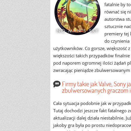
fatalnie by 
równać się n
autorstwa st
sztucznie na
premiery tej
do czynienia
użytkowników. Co gorsze, większość z 
większości takich przypadków finalnie
pod naporem ogromnej ilości żądań pla
zwracając pieniądze zbulwersowanym
Firmy takie jak Valve, Sony 
zbulwersowanych graczom i z
Cała sytuacja podobnie jak w przypad
Tutaj dochodzi jeszcze fakt fatalneg
aktualizacji dalej działa niestabilnie.
jakoby gra była po prostu niedoprac