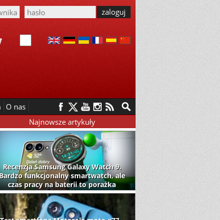
m
O nas
Najnowsze artykuły
Recenzja Samsung Galaxy Watch 9.
Bardzo funkcjonalny smartwatch, ale
czas pracy na baterii to porażka