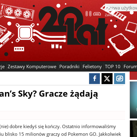
Załóż konto
zje
Zestawy Komputerowe
Poradniki
Felietony
TOP 10
Foru
an’s Sky? Gracze żądają
(nie) dobre kiedyś się kończy. Ostatnio informowaliśmy
iu blisko 15 milionów graczy od Pokemon GO. Jakkolwiek