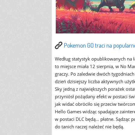
Pokemon GO traci na popularno
Według statystyk opublikowanych na ł
to miejsce miała 12 sierpnia, w No Ma
graczy. Po zaledwie dwóch tygodniach 
dzień dzisiejszy liczba aktywnych uży
Sky jedną z największych porażek ost
przyniósł pożądany efekt w postaci ś
jak widać obróciło się przeciw twórco
Hello Games widząc spadające zainter
w postaci DLC będą... płatne. Sądząc 
do tanich raczej należeć nie będą.