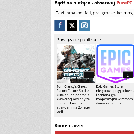
Bądź na bieżąco - obserwuj
PurePC.
Tagi:
amazon
,
fail
,
gra
,
gracze
,
kosmos
,
Powiązane publikacje
1
0
Tom Clancy's Ghost
Epic Games Store -
Recon: Future Soldier -
nietypowa przygodówk
kilka dni na pobranie
i ceniona gra
klasycznej odsłony za
kooperacyjna w ramach
darmo. Ubisoft z
darmowej oferty
atrakcjami na 25-lecie
serii
Komentarze: