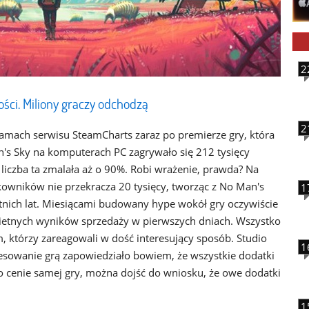
2
ści. Miliony graczy odchodzą
2
amach serwisu SteamCharts zaraz po premierze gry, która
n's Sky na komputerach PC zagrywało się 212 tysięcy
liczba ta zmalała aż o 90%. Robi wrażenie, prawda? Na
tkowników nie przekracza 20 tysięcy, tworząc z No Man's
1
atnich lat. Miesiącami budowany hype wokół gry oczywiście
wietnych wyników sprzedaży w pierwszych dniach. Wszystko
m, którzy zareagowali w dość interesujący sposób. Studio
1
esowanie grą zapowiedziało bowiem, że wszystkie dodatki
po cenie samej gry, można dojść do wniosku, że owe dodatki
1