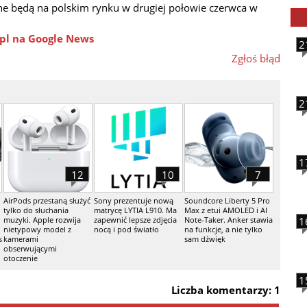
ne będą na polskim rynku w drugiej połowie czerwca w
pl na Google News
2
Zgłoś błąd
2
1
12
10
7
AirPods przestaną służyć
Sony prezentuje nową
Soundcore Liberty 5 Pro
tylko do słuchania
matrycę LYTIA L910. Ma
Max z etui AMOLED i AI
muzyki. Apple rozwija
zapewnić lepsze zdjęcia
Note-Taker. Anker stawia
1
nietypowy model z
nocą i pod światło
na funkcje, a nie tylko
s
kamerami
sam dźwięk
obserwującymi
otoczenie
1
Liczba komentarzy: 1