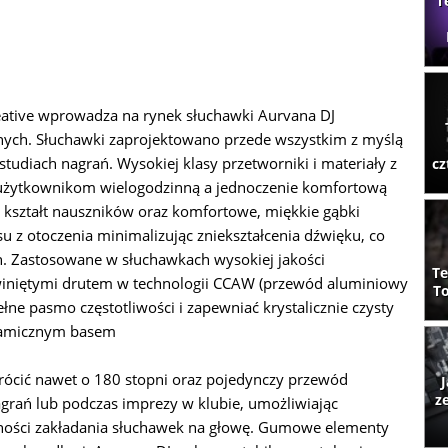
T
eative wprowadza na rynek słuchawki Aurvana DJ
nych. Słuchawki zaprojektowano przede wszystkim z myślą
tudiach nagrań. Wysokiej klasy przetworniki i materiały z
cz
 użytkownikom wielogodzinną a jednoczenie komfortową
y kształt nauszników oraz komfortowe, miękkie gąbki
u z otoczenia minimalizując zniekształcenia dźwięku, co
. Zastosowane w słuchawkach wysokiej jakości
Te
iniętymi drutem w technologii CCAW (przewód aluminiowy
To
łne pasmo częstotliwości i zapewniać krystalicznie czysty
ynamicznym basem
rócić nawet o 180 stopni oraz pojedynczy przewód
J
z
rań lub podczas imprezy w klubie, umożliwiając
ności zakładania słuchawek na głowę. Gumowe elementy