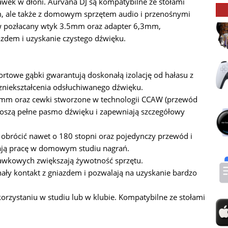
awek w dłoni. Aurvana DJ są kompatybilne ze stołami
m, ale także z domowym sprzętem audio i przenośnymi
 pozłacany wtyk 3.5mm oraz adapter 6,3mm,
azdem i uzyskanie czystego dźwięku.
fortowe gąbki gwarantują doskonałą izolację od hałasu z
 zniekształcenia odsłuchiwanego dźwięku.
mm oraz cewki stworzone w technologii CCAW (przewód
oszą pełne pasmo dźwięku i zapewniają szczegółowy
obrócić nawet o 180 stopni oraz pojedynczy przewód i
ją pracę w domowym studiu nagrań.
awkowych zwiększają żywotność sprzętu.
nały kontakt z gniazdem i pozwalają na uzyskanie bardzo
orzystaniu w studiu lub w klubie. Kompatybilne ze stołami