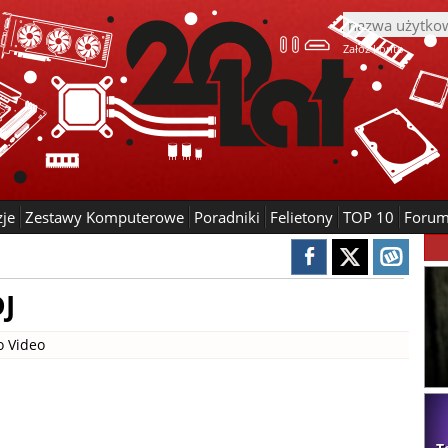
Załóż konto
zje
Zestawy Komputerowe
Poradniki
Felietony
TOP 10
Foru
DJ
o Video