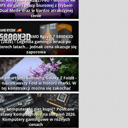
est AMZFAST AMZG27F6U - Monitor 4K
IPS do gier i pracy biurowej z trybem
Dual Mode oraz w bardzo atrakcyjnej
cenie
Test procesora AMD Ryzen 7 5800X3D
(2026) - Legenda gamingu wraca po
terech latach... jednak cena okazuje się
zaporowa
st smartfona Samsung Galaxy Z Fold8 -
 najciekawszy Fold w historii marki. W
tej konstrukcji można się zakochać
aki komputer do gier kupić? Polecane
estawy komputerowe na sierpień 2026.
Komputery gamingowe w różnych
cenach