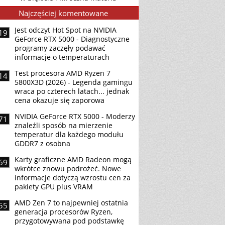
Najczęściej komentowane
Jest odczyt Hot Spot na NVIDIA
19
GeForce RTX 5000 - Diagnostyczne
programy zaczęły podawać
informacje o temperaturach
Test procesora AMD Ryzen 7
14
5800X3D (2026) - Legenda gamingu
wraca po czterech latach... jednak
cena okazuje się zaporowa
NVIDIA GeForce RTX 5000 - Moderzy
71
znaleźli sposób na mierzenie
temperatur dla każdego modułu
GDDR7 z osobna
Karty graficzne AMD Radeon mogą
69
wkrótce znowu podrożeć. Nowe
informacje dotyczą wzrostu cen za
pakiety GPU plus VRAM
AMD Zen 7 to najpewniej ostatnia
55
generacja procesorów Ryzen,
przygotowywana pod podstawkę