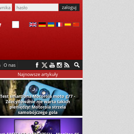
m
O nas
Najnowsze artykuły
Test smartfona Motorola moto g77 -
Zdecydowanie nie warta takich
pieniędzy! Motorola strzela
samobójczego gola