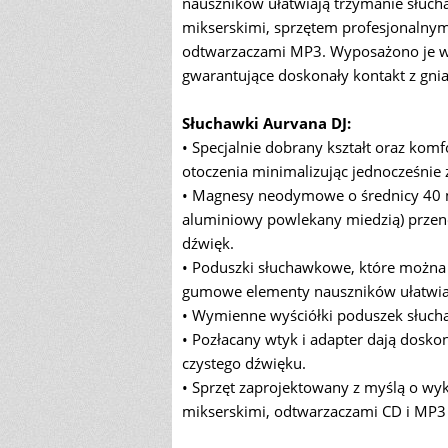
nauszników ułatwiają trzymanie słuch
mikserskimi, sprzętem profesjonalny
odtwarzaczami MP3. Wyposażono je w
gwarantujące doskonały kontakt z gni
Słuchawki Aurvana DJ:
• Specjalnie dobrany kształt oraz kom
otoczenia minimalizując jednocześnie
• Magnesy neodymowe o średnicy 40 
aluminiowy powlekany miedzią) przen
dźwięk.
• Poduszki słuchawkowe, które można 
gumowe elementy nauszników ułatwia
• Wymienne wyściółki poduszek słuch
• Pozłacany wtyk i adapter dają dosko
czystego dźwięku.
• Sprzęt zaprojektowany z myślą o wyk
mikserskimi, odtwarzaczami CD i MP3