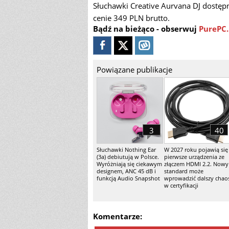
Słuchawki Creative Aurvana DJ dostęp
cenie 349 PLN brutto.
Bądź na bieżąco - obserwuj
PurePC.
Powiązane publikacje
3
40
Słuchawki Nothing Ear
W 2027 roku pojawią się
(3a) debiutują w Polsce.
pierwsze urządzenia ze
Wyróżniają się ciekawym
złączem HDMI 2.2. Nowy
designem, ANC 45 dB i
standard może
funkcją Audio Snapshot
wprowadzić dalszy chao
w certyfikacji
Komentarze: