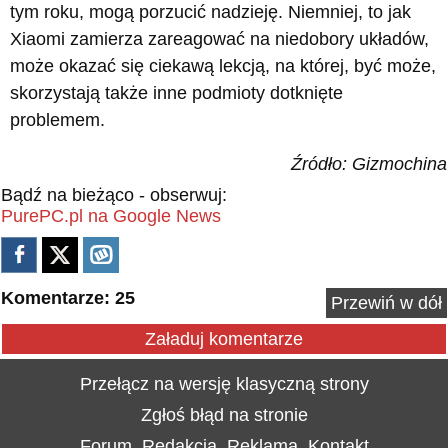
tym roku, mogą porzucić nadzieję. Niemniej, to jak
Xiaomi zamierza zareagować na niedobory układów,
może okazać się ciekawą lekcją, na której, być może,
skorzystają także inne podmioty dotknięte
problemem.
Źródło: Gizmochina
Bądź na bieżąco - obserwuj:
PurePC.pl na Google News
Komentarze: 25
Przewiń w dół
Załaduj komentarze
Przełącz na wersję klasyczną strony
Zgłoś błąd na stronie
Forum
Redakcja
Reklama
Kontakt