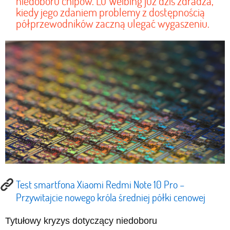
niedoboru chipów. Lu Weibing już dziś zdradza,
kiedy jego zdaniem problemy z dostępnością
półprzewodników zaczną ulegać wygaszeniu.
Test smartfona Xiaomi Redmi Note 10 Pro –
Przywitajcie nowego króla średniej półki cenowej
Tytułowy kryzys dotyczący niedoboru