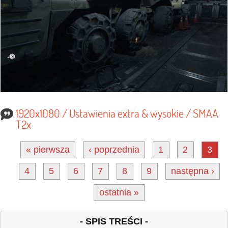
1920x1080 / Ustawienia extra & wysokie / SMAA
T2x
« pierwsza
‹ poprzednia
1
2
3
4
5
6
7
8
9
następna ›
ostatnia »
- SPIS TREŚCI -