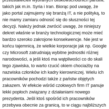
przedstawicieli wybranych bliskowschodnich państw,
takich jak m.in. Syria i Iran. Biorąc pod uwagę, że
jako portal zajmujemy się branżą IT, a nie polityką, to
nie mamy zamiaru odnosić się do słuszności tej
decyzji. Należy jednak zwrócić uwagę, że niniejszy
dekret właśnie w branży technologicznej może mieć
bardzo szeroko zakrojone konsekwencje. Nie jest w
końcu tajemnicą, że wielkie korporacje jak np. Google
czy Microsoft zatrudniają wybitne jednostki różnej
narodowości, a jeśli ktoś ma wątpliwości co do skali
tego zjawiska, to warto rzucić okiem chociażby na
nazwiska członków ich kadry kierowniczej. Wielu ich
pracowników pochodzi także z państw objętych
zakazem. W efekcie wśród czołowych firm IT panuje
lekki popłoch związany z działaniami nowego
prezydenta. Jeśli ktoś spośród ich pracowników
przebywa obecnie za granicą, to w ciągu najbliższych