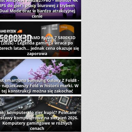
est AMZFAST AMZG27F6U - Monitor 4K
IPS do gier i pracy biurowej z trybem
Dual Mode oraz w bardzo atrakcyjnej
cenie
Test procesora AMD Ryzen 7 5800X3D
(2026) - Legenda gamingu wraca po
terech latach... jednak cena okazuje się
zaporowa
st smartfona Samsung Galaxy Z Fold8 -
 najciekawszy Fold w historii marki. W
tej konstrukcji można się zakochać
aki komputer do gier kupić? Polecane
estawy komputerowe na sierpień 2026.
Komputery gamingowe w różnych
cenach