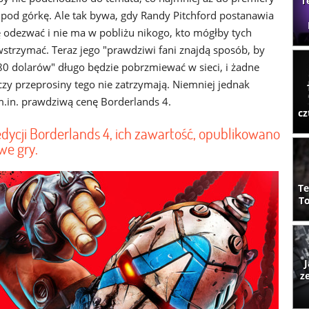
T
 pod górkę. Ale tak bywa, gdy Randy Pitchford postanawia
 odezwać i nie ma w pobliżu nikogo, kto mógłby tych
trzymać. Teraz jego "prawdziwi fani znajdą sposób, by
 80 dolarów" długo będzie pobrzmiewać w sieci, i żadne
czy przeprosiny tego nie zatrzymają. Niemniej jednak
.in. prawdziwą cenę Borderlands 4.
cz
dycji Borderlands 4, ich zawartość, opublikowano
we gry.
Te
To
J
z