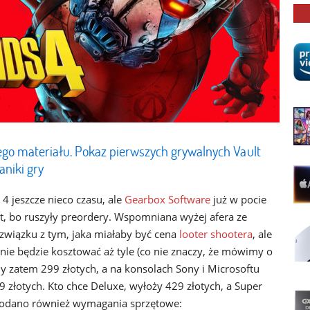
go materiału. Pokaz pierwszych grywalnych Vault
aniki gry
4 jeszcze nieco czasu, ale
Gearbox Software
już w pocie
t, bo ruszyły preordery. Wspomniana wyżej afera ze
związku z tym, jaka miałaby być cena
looter shootera
, ale
nie będzie kosztować aż tyle (co nie znaczy, że mówimy o
y zatem 299 złotych, a na konsolach Sony i Microsoftu
39 złotych. Kto chce Deluxe, wyłoży 429 złotych, a Super
, podano również wymagania sprzętowe: