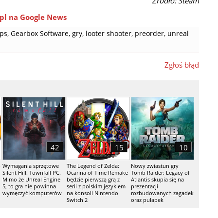
Źródło: Steam
pl na Google News
fps
,
Gearbox Software
,
gry
,
looter shooter
,
preorder
,
unreal
Zgłoś błąd
42
15
10
-
Wymagania sprzętowe
The Legend of Zelda:
Nowy zwiastun gry
Silent Hill: Townfall PC.
Ocarina of Time Remake
Tomb Raider: Legacy of
Mimo że Unreal Engine
będzie pierwszą grą z
Atlantis skupia się na
5, to gra nie powinna
serii z polskim językiem
prezentacji
wymęczyć komputerów
na konsoli Nintendo
rozbudowanych zagadek
Switch 2
oraz pułapek