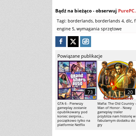
Bądź na bieżąco - obserwuj
PurePC.
Tagi:
borderlands
,
borderlands 4
,
dlc
,
engine 5
,
wymagania sprzętowe
Powiązane publikacje
73
20
GTA 6 - Pierwszy
Mafia: The Old Country 
gameplay zostanie
Man of Honor - Nowy
opublikowany pod
gameplay trailer
koniec sierpnia...
przybliża nam historię w
początkowo tylko na
fabularnym dodatku do
platformie Netflix
gry