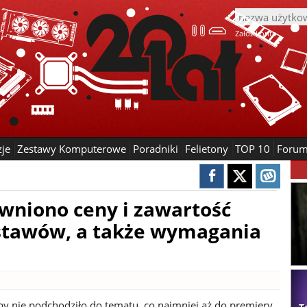
Załóż konto
zje
Zestawy Komputerowe
Poradniki
Felietony
TOP 10
Foru
awniono ceny i zawartość
stawów, a także wymagania
by nie podchodziło do tematu, co najmniej aż do premiery