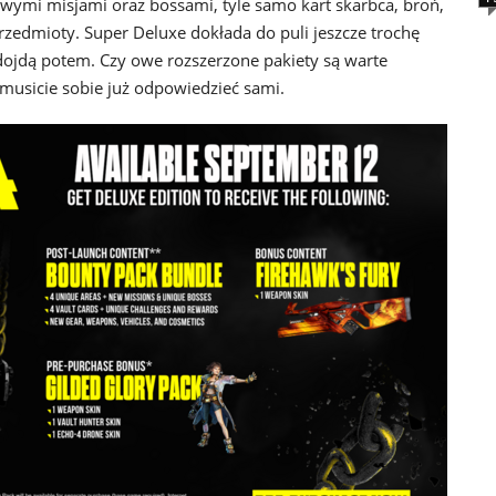
nowymi misjami oraz bossami, tyle samo kart skarbca, broń,
zedmioty. Super Deluxe dokłada do puli jeszcze trochę
 dojdą potem. Czy owe rozszerzone pakiety są warte
 musicie sobie już odpowiedzieć sami.