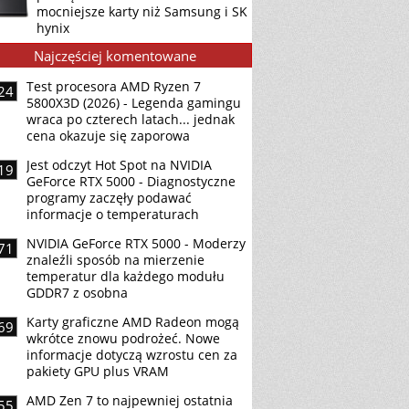
mocniejsze karty niż Samsung i SK
hynix
Najczęściej komentowane
Test procesora AMD Ryzen 7
24
5800X3D (2026) - Legenda gamingu
wraca po czterech latach... jednak
cena okazuje się zaporowa
Jest odczyt Hot Spot na NVIDIA
19
GeForce RTX 5000 - Diagnostyczne
programy zaczęły podawać
informacje o temperaturach
NVIDIA GeForce RTX 5000 - Moderzy
71
znaleźli sposób na mierzenie
temperatur dla każdego modułu
GDDR7 z osobna
Karty graficzne AMD Radeon mogą
69
wkrótce znowu podrożeć. Nowe
informacje dotyczą wzrostu cen za
pakiety GPU plus VRAM
AMD Zen 7 to najpewniej ostatnia
55