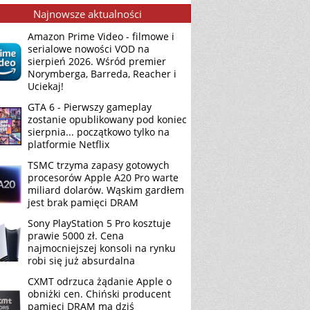
Najnowsze aktualności
Amazon Prime Video - filmowe i
serialowe nowości VOD na
sierpień 2026. Wśród premier
Norymberga, Barreda, Reacher i
Uciekaj!
GTA 6 - Pierwszy gameplay
zostanie opublikowany pod koniec
sierpnia... początkowo tylko na
platformie Netflix
TSMC trzyma zapasy gotowych
procesorów Apple A20 Pro warte
miliard dolarów. Wąskim gardłem
jest brak pamięci DRAM
Sony PlayStation 5 Pro kosztuje
prawie 5000 zł. Cena
najmocniejszej konsoli na rynku
robi się już absurdalna
CXMT odrzuca żądanie Apple o
obniżki cen. Chiński producent
pamięci DRAM ma dziś