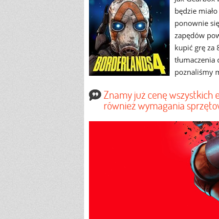
będzie miało
ponownie się
zapędów pows
kupić grę za
tłumaczenia 
poznaliśmy m
Znamy już cenę wszystkich e
również wymagania sprzęto