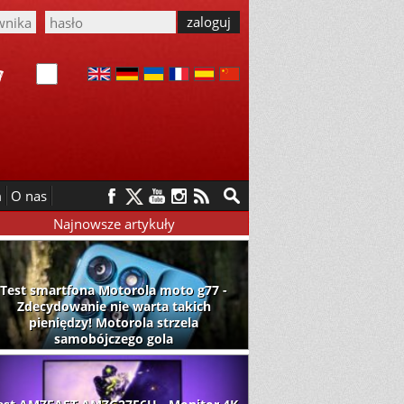
m
O nas
Najnowsze artykuły
Test smartfona Motorola moto g77 -
Zdecydowanie nie warta takich
pieniędzy! Motorola strzela
samobójczego gola