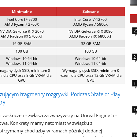
Minimalne
Zalecane
Intel Core i7-9700
Intel Core i7-12700
AMD Ryzen 7 2700X
AMD Ryzen 7 5800X
2
NVIDIA GeForce RTX 2070
NVIDIA GeForce RTX 3080
AMD Radeon RX 5700 XT
AMD Radeon RX 6800 XT
16 GB RAM
32 GB RAM
100 GB
100 GB
2
Windows 10 64-bit
Windows 10 64-bit
Windows 11 64-bit
Windows 11 64-bit
agany dysk SSD, minimum 8
Wymagany dysk SSD, minimum 8
ni dla CPU oraz 8 GB VRAM dla
rdzeni dla CPU oraz 12 GB VRAM dla
GPU
GPU
1
zującym fragmenty rozgrywki. Podczas State of Play
gry
1
ch zaskoczeń - zwłaszcza zważywszy na Unreal Engine 5 -
kowa. Konkrety mamy natomiast w związku z
otrzymamy chociażby w ramach później dodanej
1