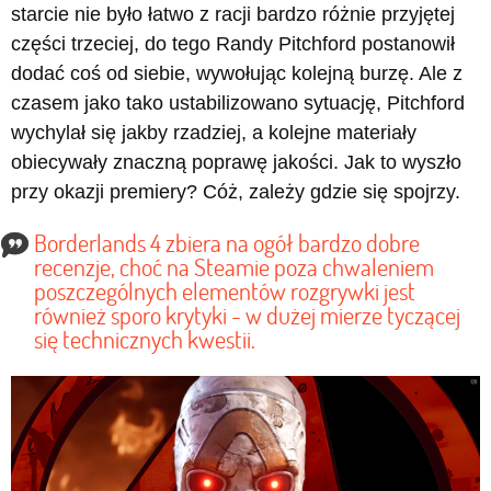
starcie nie było łatwo z racji bardzo różnie przyjętej
części trzeciej, do tego Randy Pitchford postanowił
dodać coś od siebie, wywołując kolejną burzę. Ale z
czasem jako tako ustabilizowano sytuację, Pitchford
wychylał się jakby rzadziej, a kolejne materiały
obiecywały znaczną poprawę jakości. Jak to wyszło
przy okazji premiery? Cóż, zależy gdzie się spojrzy.
Borderlands 4 zbiera na ogół bardzo dobre
recenzje, choć na Steamie poza chwaleniem
poszczególnych elementów rozgrywki jest
również sporo krytyki - w dużej mierze tyczącej
się technicznych kwestii.