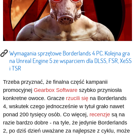
Wymagania sprzętowe Borderlands 4 PC. Kolejna gra
na Unreal Engine 5 ze wsparciem dla DLSS, FSR, XeSS
i TSR
Trzeba przyznać, że finalna część kampanii
promocyjnej
Gearbox Software
szybko przyniosła
konkretne owoce. Gracze
rzucili się
na Borderlands
4, wskutek czego jednocześnie w tytuł grało nawet
ponad 200 tysięcy osób. Co więcej,
recenzje
są na
razie bardzo dobre - na tyle, że jedynie Borderlands
2, po dziś dzień uważane za najlepsze z cyklu, może