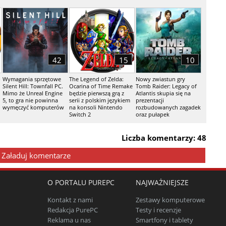
42
15
10
-
Wymagania sprzętowe
The Legend of Zelda:
Nowy zwiastun gry
Silent Hill: Townfall PC.
Ocarina of Time Remake
Tomb Raider: Legacy of
Mimo że Unreal Engine
będzie pierwszą grą z
Atlantis skupia się na
5, to gra nie powinna
serii z polskim językiem
prezentacji
wymęczyć komputerów
na konsoli Nintendo
rozbudowanych zagadek
Switch 2
oraz pułapek
Liczba komentarzy: 48
Załaduj komentarze
O PORTALU PUREPC
NAJWAŻNIEJSZE
Kontakt z nami
Zestawy komputerowe
Redakcja PurePC
Testy i recenzje
Reklama u nas
Smartfony i tablety