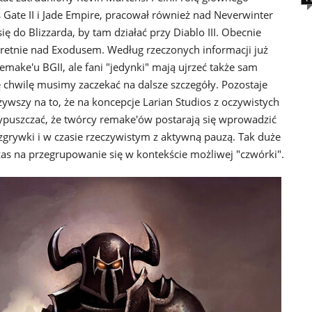
 Gate II i Jade Empire, pracował również nad Neverwinter
ię do Blizzarda, by tam działać przy Diablo III. Obecnie
kretnie nad Exodusem. Według rzeczonych informacji już
remake'u BGII, ale fani "jedynki" mają ujrzeć także sam
ę chwilę musimy zaczekać na dalsze szczegóły. Pozostaje
wszy na to, że na koncepcje Larian Studios z oczywistych
ypuszczać, że twórcy remake'ów postarają się wprowadzić
zgrywki i w czasie rzeczywistym z aktywną pauzą. Tak duże
s na przegrupowanie się w kontekście możliwej "czwórki".