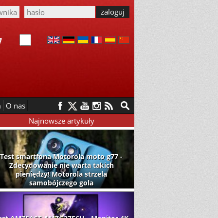
m
O nas
Najnowsze artykuły
Test smartfona Motorola moto g77 -
Zdecydowanie nie warta takich
pieniędzy! Motorola strzela
samobójczego gola