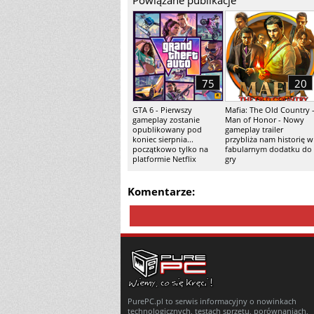
Powiązane publikacje
75
20
GTA 6 - Pierwszy
Mafia: The Old Country 
gameplay zostanie
Man of Honor - Nowy
opublikowany pod
gameplay trailer
koniec sierpnia...
przybliża nam historię w
początkowo tylko na
fabularnym dodatku do
platformie Netflix
gry
Komentarze:
PurePC.pl to serwis informacyjny o nowinkach
technologicznych, testach sprzętu, porównaniach,