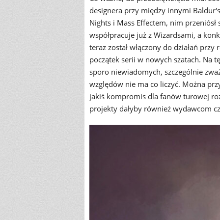
designera przy między innymi Baldur's
Nights i Mass Effectem, nim przeniósł s
współpracuje już z Wizardsami, a kon
teraz został włączony do działań przy 
początek serii w nowych szatach. Na t
sporo niewiadomych, szczególnie zważy
względów nie ma co liczyć. Można prz
jakiś kompromis dla fanów turowej ro
projekty dałyby również wydawcom cza