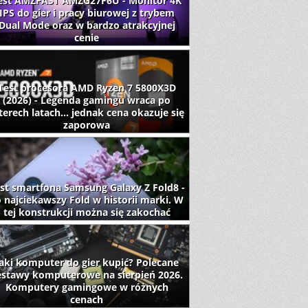
est AMZFAST AMZG27F6U - Monitor 4K
IPS do gier i pracy biurowej z trybem
Dual Mode oraz w bardzo atrakcyjnej
cenie
Test procesora AMD Ryzen 7 5800X3D
(2026) - Legenda gamingu wraca po
terech latach... jednak cena okazuje się
zaporowa
st smartfona Samsung Galaxy Z Fold8 -
 najciekawszy Fold w historii marki. W
tej konstrukcji można się zakochać
aki komputer do gier kupić? Polecane
estawy komputerowe na sierpień 2026.
Komputery gamingowe w różnych
cenach