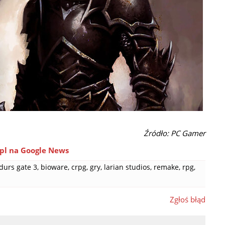
Źródło: PC Gamer
pl na Google News
durs gate 3
,
bioware
,
crpg
,
gry
,
larian studios
,
remake
,
rpg
,
Zgłoś błąd