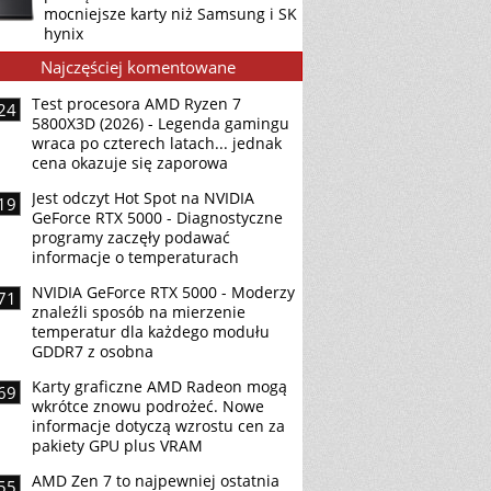
mocniejsze karty niż Samsung i SK
hynix
Najczęściej komentowane
Test procesora AMD Ryzen 7
24
5800X3D (2026) - Legenda gamingu
wraca po czterech latach... jednak
cena okazuje się zaporowa
Jest odczyt Hot Spot na NVIDIA
19
GeForce RTX 5000 - Diagnostyczne
programy zaczęły podawać
informacje o temperaturach
NVIDIA GeForce RTX 5000 - Moderzy
71
znaleźli sposób na mierzenie
temperatur dla każdego modułu
GDDR7 z osobna
Karty graficzne AMD Radeon mogą
69
wkrótce znowu podrożeć. Nowe
informacje dotyczą wzrostu cen za
pakiety GPU plus VRAM
AMD Zen 7 to najpewniej ostatnia
55