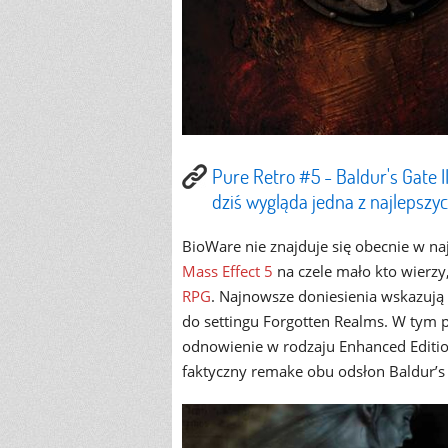
Pure Retro #5 - Baldur's Gate II
dziś wygląda jedna z najlepszy
BioWare nie znajduje się obecnie w na
Mass Effect 5
na czele mało kto wierzy
RPG
. Najnowsze doniesienia wskazują n
do settingu Forgotten Realms. W tym
odnowienie w rodzaju Enhanced Editio
faktyczny remake obu odsłon Baldur’s