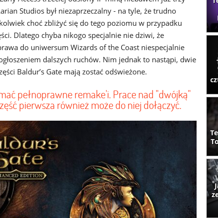
T
Larian Studios był niezaprzeczalny - na tyle, że trudno
olwiek choć zbliżyć się do tego poziomu w przypadku
ści. Dlatego chyba nikogo specjalnie nie dziwi, że
prawa do uniwersum Wizards of the Coast niespecjalnie
z ogłoszeniem dalszych ruchów. Nim jednak to nastąpi, dwie
zęści Baldur’s Gate mają zostać odświeżone.
cz
rzymać pełnoprawne remake'i. Prace nad "dwójką"
 część pierwsza również może do niej dołączyć.
Te
To
J
z