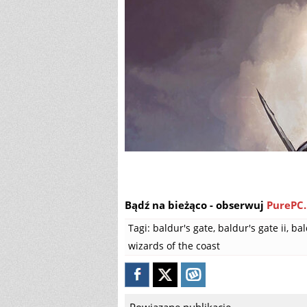
Bądź na bieżąco - obserwuj
PurePC.
Tagi:
baldur's gate
,
baldur's gate ii
,
bal
wizards of the coast