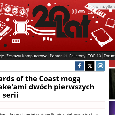
Załóż konto
zje
Zestawy Komputerowe
Poradniki
Felietony
TOP 10
Foru
zards of the Coast mogą
ake'ami dwóch pierwszych
 serii
Early Access trzeciej odsłony IP miną niebawem już trzy