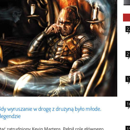
2
2
1
1
 Gdy wyruszanie w drogę z drużyną było młode.
 legendzie
tać zatrudniony Kevin Martens. Pełnił rolę głównego
1