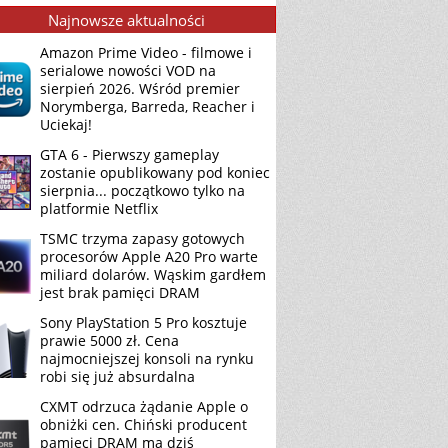
Najnowsze aktualności
Amazon Prime Video - filmowe i
serialowe nowości VOD na
sierpień 2026. Wśród premier
Norymberga, Barreda, Reacher i
Uciekaj!
GTA 6 - Pierwszy gameplay
zostanie opublikowany pod koniec
sierpnia... początkowo tylko na
platformie Netflix
TSMC trzyma zapasy gotowych
procesorów Apple A20 Pro warte
miliard dolarów. Wąskim gardłem
jest brak pamięci DRAM
Sony PlayStation 5 Pro kosztuje
prawie 5000 zł. Cena
najmocniejszej konsoli na rynku
robi się już absurdalna
CXMT odrzuca żądanie Apple o
obniżki cen. Chiński producent
pamięci DRAM ma dziś