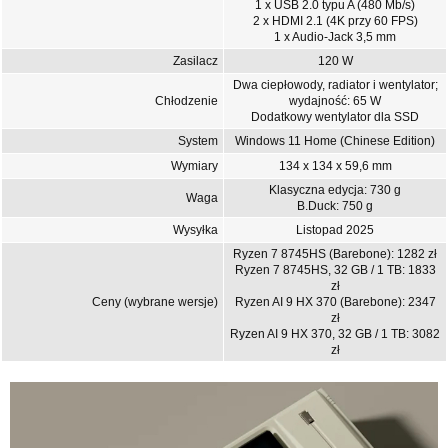
1 x USB 2.0 typu A (480 Mb/s)
2 x HDMI 2.1 (4K przy 60 FPS)
1 x Audio-Jack 3,5 mm
Zasilacz
120 W
Dwa ciepłowody, radiator i wentylator;
Chłodzenie
wydajność: 65 W
Dodatkowy wentylator dla SSD
System
Windows 11 Home (Chinese Edition)
Wymiary
134 x 134 x 59,6 mm
Klasyczna edycja: 730 g
Waga
B.Duck: 750 g
Wysyłka
Listopad 2025
Ryzen 7 8745HS (Barebone): 1282 zł
Ryzen 7 8745HS, 32 GB / 1 TB: 1833
zł
Ceny (wybrane wersje)
Ryzen AI 9 HX 370 (Barebone): 2347
zł
Ryzen AI 9 HX 370, 32 GB / 1 TB: 3082
zł