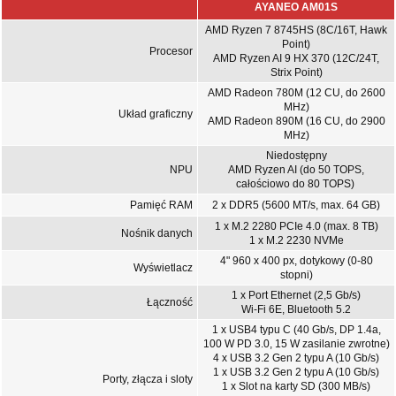
AYANEO AM01S
AMD Ryzen 7 8745HS (8C/16T, Hawk
Point)
Procesor
AMD Ryzen AI 9 HX 370 (12C/24T,
Strix Point)
AMD Radeon 780M (12 CU, do 2600
MHz)
Układ graficzny
AMD Radeon 890M (16 CU, do 2900
MHz)
Niedostępny
NPU
AMD Ryzen AI (do 50 TOPS,
całościowo do 80 TOPS)
Pamięć RAM
2 x DDR5 (5600 MT/s, max. 64 GB)
1 x M.2 2280 PCIe 4.0 (max. 8 TB)
Nośnik danych
1 x M.2 2230 NVMe
4" 960 x 400 px, dotykowy (0-80
Wyświetlacz
stopni)
1 x Port Ethernet (2,5 Gb/s)
Łączność
Wi-Fi 6E, Bluetooth 5.2
1 x USB4 typu C (40 Gb/s, DP 1.4a,
100 W PD 3.0, 15 W zasilanie zwrotne)
4 x USB 3.2 Gen 2 typu A (10 Gb/s)
1 x USB 3.2 Gen 2 typu A (10 Gb/s)
Porty, złącza i sloty
1 x Slot na karty SD (300 MB/s)