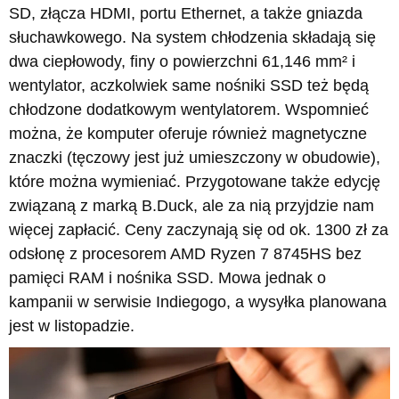
SD, złącza HDMI, portu Ethernet, a także gniazda
słuchawkowego. Na system chłodzenia składają się
dwa ciepłowody, finy o powierzchni 61,146 mm² i
wentylator, aczkolwiek same nośniki SSD też będą
chłodzone dodatkowym wentylatorem. Wspomnieć
można, że komputer oferuje również magnetyczne
znaczki (tęczowy jest już umieszczony w obudowie),
które można wymieniać. Przygotowane także edycję
związaną z marką B.Duck, ale za nią przyjdzie nam
więcej zapłacić. Ceny zaczynają się od ok. 1300 zł za
odsłonę z procesorem AMD Ryzen 7 8745HS bez
pamięci RAM i nośnika SSD. Mowa jednak o
kampanii w serwisie Indiegogo, a wysyłka planowana
jest w listopadzie.