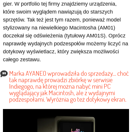
gier. W portfolio tej firmy znajdziemy urządzenia,
które swoim wyglądem nawiązują do starszych
sprzętów. Tak też jest tym razem, ponieważ model
stylizowany na niewielkiego Macintosha (AM01)
doczekał się odświeżenia (tytułowy AM01S). Oprócz
naprawdę wydajnych podzespołów możemy liczyć na
dotykowy wyświetlacz, który zwiększa możliwości
całego zestawu.
Marka AYANEO wprowadziła do sprzedaży... choć
tak naprawdę prowadzi zbiórkę w serwisie
Indiegogo, na której można nabyć mini PC
wyglądający jak Macintosh, ale z wydajnymi
podzespołami. Wyróżnia go też dotykowy ekran.