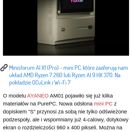
Minisforum AI X1 (Pro) - mini PC, które zaoferują nam
układ AMD Ryzen 7 260 lub Ryzen AI 9 HX 370. Na
pokładzie OCuLink i Wi-Fi 7
O modelu
AYANEO
AM01 pojawiło się już kilka
materiałów na PurePC. Nowa odsłona
mini PC
z
dopiskiem "S" przynosi za sobą nie tylko odświeżone
podzespoły, ale i wspomniany już 4-calowy, dotykowy
ekran o rozdzielczości 960 x 400 pikseli. Można na