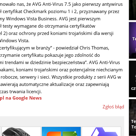
mowało nas, że AVG Anti-Virus 7.5 jako pierwszy antywirus
ł certyfikat Checkmark poziomu 1 i 2, przyznawany przez
ormy Windows Vista Business. AVG jest pierwszym
ł testy wymagane do otrzymania certyfikatów
el 2) oraz ochrony przed koniami trojańskimi dla wersji
T
Windows Vista.
rtyfikującym w branży” - powiedział Chris Thomas,
trzymanie certyfikatu pokazuje jego zdolność do
i trendami w dziedzinie bezpieczeństwa”. AVG Anti-Virus
akami, koniami trojańskimi oraz potencjalnie niechcianym
obocze, serwery i sieci. Wszystkie produkty z serii AVG w
zawierają automatyczne aktualizacje oraz zapewniają
cz
as trwania licencji.
pl na Google News
Zgłoś błąd
Te
To