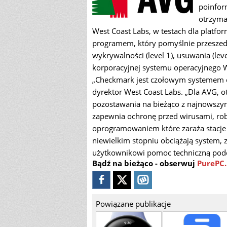
poinfor
otrzyma
West Coast Labs, w testach dla platf
programem, który pomyślnie przeszed
wykrywalności (level 1), usuwania (lev
korporacyjnej systemu operacyjnego 
„Checkmark jest czołowym systemem ce
dyrektor West Coast Labs. „Dla AVG, o
pozostawania na bieżąco z najnowszym
zapewnia ochronę przed wirusami, rob
oprogramowaniem które zaraża stacje r
niewielkim stopniu obciążają system, 
użytkownikowi pomoc techniczną podcz
Bądź na bieżąco - obserwuj
PurePC.
Powiązane publikacje