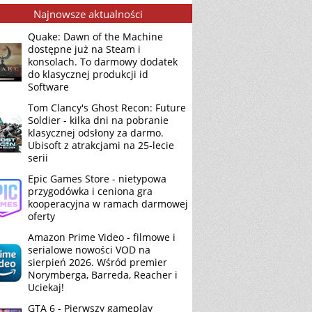
Najnowsze aktualności
Quake: Dawn of the Machine
dostępne już na Steam i
konsolach. To darmowy dodatek
do klasycznej produkcji id
Software
Tom Clancy's Ghost Recon: Future
Soldier - kilka dni na pobranie
klasycznej odsłony za darmo.
Ubisoft z atrakcjami na 25-lecie
serii
Epic Games Store - nietypowa
przygodówka i ceniona gra
kooperacyjna w ramach darmowej
oferty
Amazon Prime Video - filmowe i
serialowe nowości VOD na
sierpień 2026. Wśród premier
Norymberga, Barreda, Reacher i
Uciekaj!
GTA 6 - Pierwszy gameplay