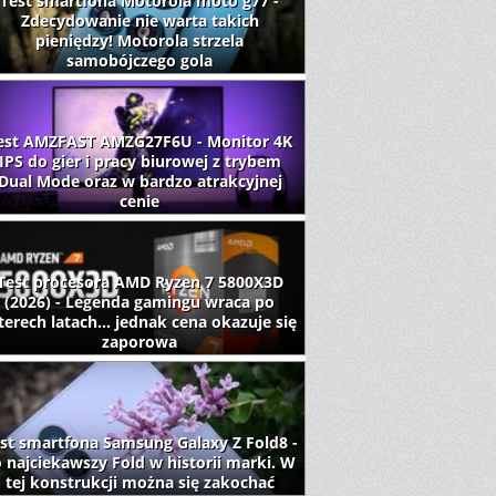
Test smartfona Motorola moto g77 -
Zdecydowanie nie warta takich
pieniędzy! Motorola strzela
samobójczego gola
est AMZFAST AMZG27F6U - Monitor 4K
IPS do gier i pracy biurowej z trybem
Dual Mode oraz w bardzo atrakcyjnej
cenie
Test procesora AMD Ryzen 7 5800X3D
(2026) - Legenda gamingu wraca po
terech latach... jednak cena okazuje się
zaporowa
st smartfona Samsung Galaxy Z Fold8 -
 najciekawszy Fold w historii marki. W
tej konstrukcji można się zakochać