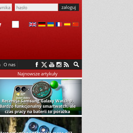
m
O nas
Najnowsze artykuły
Recenzja Samsung Galaxy Watch 9.
Bardzo funkcjonalny smartwatch, ale
czas pracy na baterii to porażka