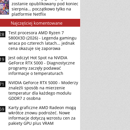
zostanie opublikowany pod koniec
sierpnia... początkowo tylko na
platformie Netflix
Najczęściej komentowane
Test procesora AMD Ryzen 7
28
5800X3D (2026) - Legenda gamingu
wraca po czterech latach... jednak
cena okazuje się zaporowa
Jest odczyt Hot Spot na NVIDIA
19
GeForce RTX 5000 - Diagnostyczne
programy zaczęły podawać
informacje o temperaturach
NVIDIA GeForce RTX 5000 - Moderzy
71
znaleźli sposób na mierzenie
temperatur dla każdego modułu
GDDR7 z osobna
Karty graficzne AMD Radeon mogą
69
wkrótce znowu podrożeć. Nowe
informacje dotyczą wzrostu cen za
pakiety GPU plus VRAM