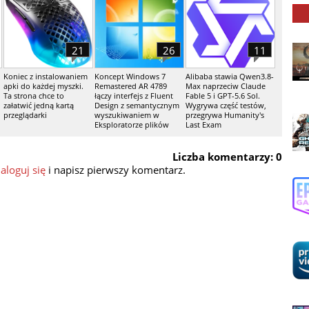
21
26
11
Koniec z instalowaniem
Koncept Windows 7
Alibaba stawia Qwen3.8-
apki do każdej myszki.
Remastered AR 4789
Max naprzeciw Claude
Ta strona chce to
łączy interfejs z Fluent
Fable 5 i GPT-5.6 Sol.
załatwić jedną kartą
Design z semantycznym
Wygrywa część testów,
przeglądarki
wyszukiwaniem w
przegrywa Humanity's
Eksploratorze plików
Last Exam
Liczba komentarzy: 0
aloguj się
i napisz pierwszy komentarz.