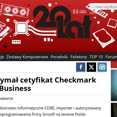
Załóż konto
zje
Zestawy Komputerowe
Poradniki
Felietony
TOP 10
Foru
zymał cetyfikat Checkmark
 Business
owanie
ębiorstwo Informatyczne CORE, importer i autoryzowany
 oprogramowania firmy Grisoft na terenie Polski