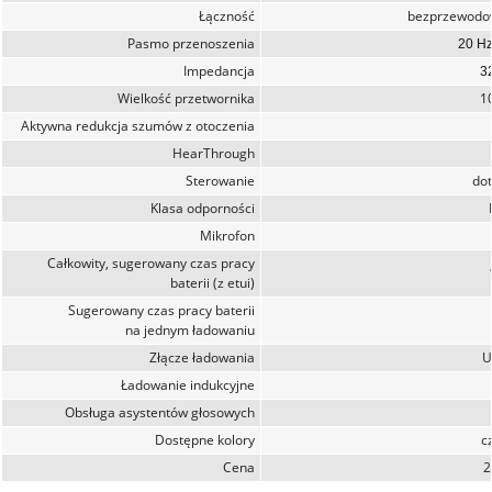
Łączność
bezprzewodow
Pasmo przenoszenia
20 Hz
Impedancja
3
Wielkość przetwornika
1
Aktywna redukcja szumów z otoczenia
HearThrough
Sterowanie
do
Klasa odporności
Mikrofon
Całkowity, sugerowany czas pracy
baterii (z etui)
Sugerowany czas pracy baterii
na jednym ładowaniu
Złącze ładowania
U
Ładowanie indukcyjne
Obsługa asystentów głosowych
Dostępne kolory
c
Cena
2