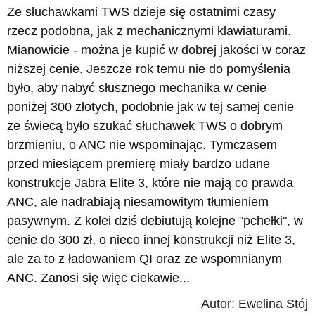
Ze słuchawkami TWS dzieje się ostatnimi czasy
rzecz podobna, jak z mechanicznymi klawiaturami.
Mianowicie - można je kupić w dobrej jakości w coraz
niższej cenie. Jeszcze rok temu nie do pomyślenia
było, aby nabyć słusznego mechanika w cenie
poniżej 300 złotych, podobnie jak w tej samej cenie
ze świecą było szukać słuchawek TWS o dobrym
brzmieniu, o ANC nie wspominając. Tymczasem
przed miesiącem premierę miały bardzo udane
konstrukcje Jabra Elite 3, które nie mają co prawda
ANC, ale nadrabiają niesamowitym tłumieniem
pasywnym. Z kolei dziś debiutują kolejne "pchełki", w
cenie do 300 zł, o nieco innej konstrukcji niż Elite 3,
ale za to z ładowaniem QI oraz ze wspomnianym
ANC. Zanosi się więc ciekawie...
Autor: Ewelina Stój