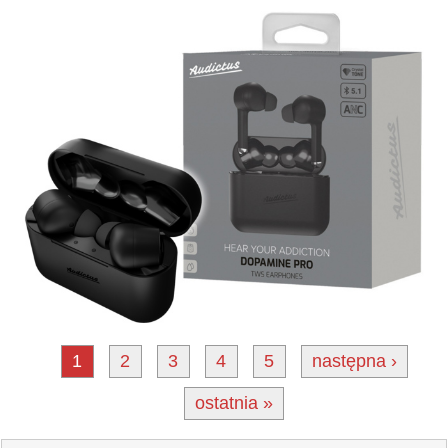
1
2
3
4
5
następna ›
ostatnia »