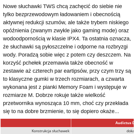
Nowe słuchawki TWS chcą zachęcić do siebie nie
tylko bezprzewodowym ładowaniem i obecnością
aktywnej redukcji szumów, ale także trybem niskiego
opóźnienia (zwanym zwykle jako gaming mode) oraz
wodoodpornością w klasie IPX4. Ta ostatnia oznacza,
że słuchawki są pyłoszczelne i odporne na rozbryzgi
wody. Poradzą sobie więc z potem czy deszczem. Na
korzyść pchełek przemawia także obecność w
zestawie aż czterech par eartipsów, przy czym trzy są
to klasyczne gumki w trzech rozmiarach, a czwarta
wykonana jest z pianki Memory Foam i występuje w
rozmiarze M. Dobrze rokuje także wielkość
przetwornika wynosząca 10 mm, choć czy przekłada
się to na dobre brzmienie, to się dopiero okaże...
Audictus 
Konstrukcja słuchawek
dok