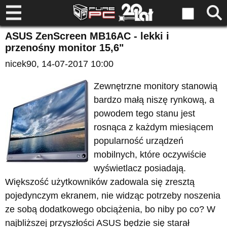
ASUS ZenScreen MB16AC - lekki i
przenośny monitor 15,6"
nicek90
, 14-07-2017 10:00
Zewnętrzne monitory stanowią
bardzo małą niszę rynkową, a
powodem tego stanu jest
rosnąca z każdym miesiącem
popularność urządzeń
mobilnych, które oczywiście
wyświetlacz posiadają.
Większość użytkowników zadowala się zresztą
pojedynczym ekranem, nie widząc potrzeby noszenia
ze sobą dodatkowego obciążenia, bo niby po co? W
najbliższej przyszłości ASUS będzie się starał