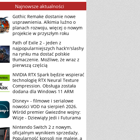
Najnowsze aktualności
Gothic Remake dostanie nowe
usprawnienia. Alkimia luźno o
planach rozwoju, więcej o nowym
projekcie w przyszłym roku
Path of Exile 2 - jeden z
najpopularniejszych hack'n'slashy
na rynku ma dostać polskie
tłumaczenie. Możliwe, że wraz z
pierwszą częścią
NVIDIA RTX Spark będzie wspierać
technologię RTX Neural Texture
Compression. Obsługa została
dodana dla Windows 11 ARM
Disney+ - filmowe i serialowe
nowości VOD na sierpień 2026.
Wśród premier Gwiezdne wojny:
Wizje - Dziewiąty Jedi i Futurama
Nintendo Switch 2 z nowym,
oficjalnym wynikiem sprzedaży.
Popularność konsoli nie maleje, a