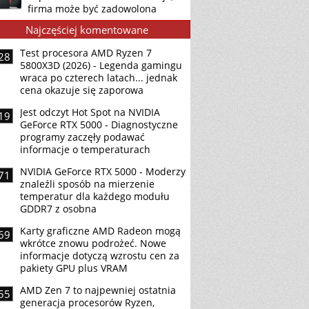
firma może być zadowolona
Najczęściej komentowane
Test procesora AMD Ryzen 7
28
5800X3D (2026) - Legenda gamingu
wraca po czterech latach... jednak
cena okazuje się zaporowa
Jest odczyt Hot Spot na NVIDIA
19
GeForce RTX 5000 - Diagnostyczne
programy zaczęły podawać
informacje o temperaturach
NVIDIA GeForce RTX 5000 - Moderzy
71
znaleźli sposób na mierzenie
temperatur dla każdego modułu
GDDR7 z osobna
Karty graficzne AMD Radeon mogą
69
wkrótce znowu podrożeć. Nowe
informacje dotyczą wzrostu cen za
pakiety GPU plus VRAM
AMD Zen 7 to najpewniej ostatnia
55
generacja procesorów Ryzen,