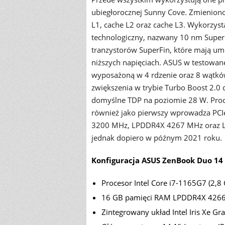
ubiegłorocznej Sunny Cove. Zmieniono
L1, cache L2 oraz cache L3. Wykorzy
technologiczny, nazwany 10 nm Super
tranzystorów SuperFin, które mają um
niższych napięciach. ASUS w testowane
wyposażoną w 4 rdzenie oraz 8 wątkó
zwiększenia w trybie Turbo Boost 2.0
domyślne TDP na poziomie 28 W. Proce
również jako pierwszy wprowadza PCI
3200 MHz, LPDDR4X 4267 MHz oraz LP
jednak dopiero w późnym 2021 roku.
Konfiguracja ASUS ZenBook Duo 14
Procesor Intel Core i7-1165G7 (2,8 
16 GB pamięci RAM LPDDR4X 4266
Zintegrowany układ Intel Iris Xe Gr