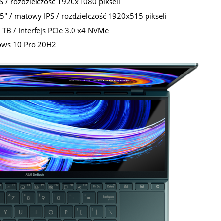
 / rozdzielczość 1920x1080 pikseli
" / matowy IPS / rozdzielczość 1920x515 pikseli
 TB / Interfejs PCIe 3.0 x4 NVMe
ows 10 Pro 20H2