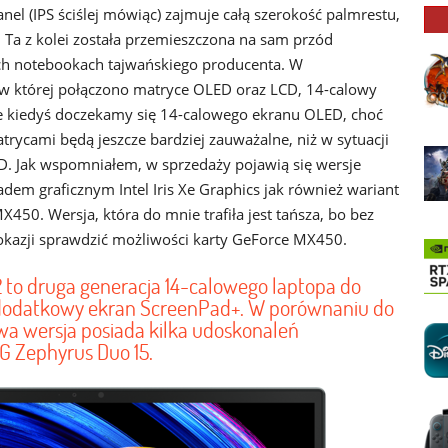
l (IPS ściślej mówiąc) zajmuje całą szerokość palmrestu,
. Ta z kolei została przemieszczona na sam przód
ych notebookach tajwańskiego producenta. W
, w której połączono matryce OLED oraz LCD, 14-calowy
 kiedyś doczekamy się 14-calowego ekranu OLED, choć
ycami będą jeszcze bardziej zauważalne, niż w sytuacji
. Jak wspomniałem, w sprzedaży pojawią się wersje
m graficznym Intel Iris Xe Graphics jak również wariant
50. Wersja, która do mnie trafiła jest tańsza, bo bez
okazji sprawdzić możliwości karty GeForce MX450.
to druga generacja 14-calowego laptopa do
 dodatkowy ekran ScreenPad+. W porównaniu do
wa wersja posiada kilka udoskonaleń
 Zephyrus Duo 15.