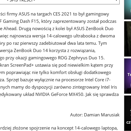
ści firmy ASUS na targach CES 2021 to był gamingowy
 Gaming Dash F15, który zaprezentowany został podczas
Be Ahead. Drugą nowością z kolei był ASUS ZenBook Duo
więc najnowsza wersja 14-calowego ultrabooka z dwoma
óry po raz pierwszy zadebiutował dwa lata temu. Tym
ersja ZenBook Duo 14 korzysta z rozwiązania,
go przy okazji gamingowego ROG Zephryus Duo 15.
ran ScreenPad+ ustawia się pod niewielkim kątem przy
ym poprawiając nie tylko komfort obsługi dodatkowego
T
za. Sprzęt bazuje wyłącznie na procesorze Intel Core i7-
nych mamy do dyspozycji zarówno zintegrowany Intel Iris
dedykowany układ NVIDIA GeForce MX450. Jak się sprawdza
Autor: Damian Marusiak
cz
dziej złożone spojrzenie na koncept 14-calowego laptopa,