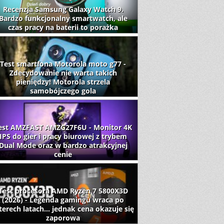
Recenzja Samsung Galaxy Watch 9.
Bardzo funkcjonalny smartwatch, ale
czas pracy na baterii to porażka
Test smartfona Motorola moto g77 -
Zdecydowanie nie warta takich
pieniędzy! Motorola strzela
samobójczego gola
est AMZFAST AMZG27F6U - Monitor 4K
IPS do gier i pracy biurowej z trybem
Dual Mode oraz w bardzo atrakcyjnej
cenie
Test procesora AMD Ryzen 7 5800X3D
(2026) - Legenda gamingu wraca po
terech latach... jednak cena okazuje się
zaporowa