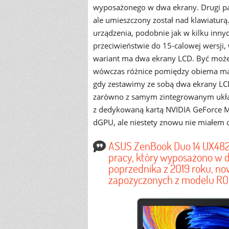
wyposażonego w dwa ekrany. Drugi pane
ale umieszczony został nad klawiaturą
urządzenia, podobnie jak w kilku inn
przeciwieństwie do 15-calowej wersji
wariant ma dwa ekrany LCD. Być może
wówczas różnice pomiędzy obiema matr
gdy zestawimy ze sobą dwa ekrany LCD
zarówno z samym zintegrowanym układe
z dedykowaną kartą NVIDIA GeForce MX4
dGPU, ale niestety znowu nie miałem 
ASUS ZenBook Duo 14 UX482 
pracy, który wyposażono w
poprzednika z 2019 roku, no
zapożyczonych z modelu ROG