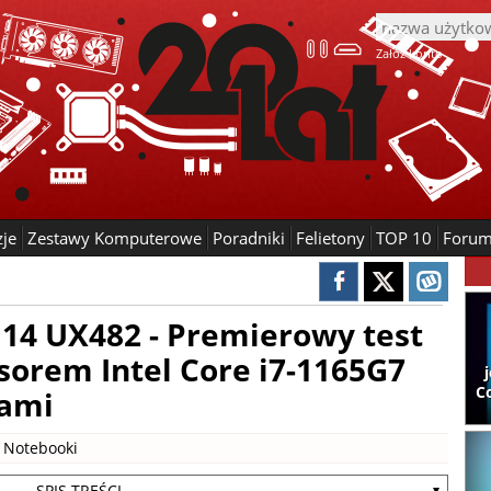
Załóż konto
zje
Zestawy Komputerowe
Poradniki
Felietony
TOP 10
Foru
14 UX482 - Premierowy test
sorem Intel Core i7-1165G7
C
ami
|
Notebooki
- SPIS TREŚCI -