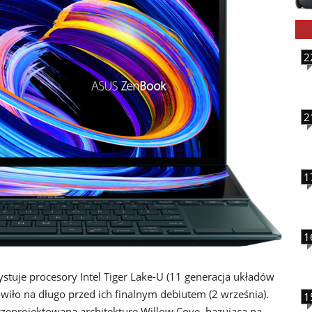
2
2
1
1
uje procesory Intel Tiger Lake-U (11 generacja układów
ówiło na długo przed ich finalnym debiutem (2 września).
1
zeprojektowaną architekturę Willow Cove, bazującą na