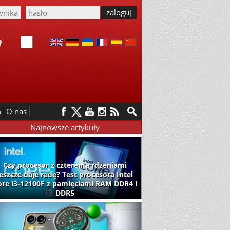
m
O nas
Najnowsze artykuły
Czy procesor z czterema rdzeniami
jeszcze daje radę? Test procesora Intel
ore i3-12100F z pamięciami RAM DDR4 i
DDR5