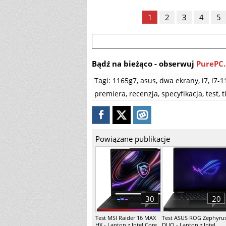
1
2
3
4
5
Bądź na bieżąco - obserwuj
PurePC.
Tagi:
1165g7
,
asus
,
dwa ekrany
,
i7
,
i7-1
premiera
,
recenzja
,
specyfikacja
,
test
,
t
Powiązane publikacje
30
20
Test MSI Raider 16 MAX
Test ASUS ROG Zephyru
HX - Laptop z Intel Core
DUO - Laptop z Intel