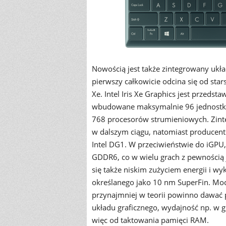
Nowością jest także zintegrowany układ 
pierwszy całkowicie odcina się od star
Xe. Intel Iris Xe Graphics jest przedst
wbudowane maksymalnie 96 jednostki EU
768 procesorów strumieniowych. Zint
w dalszym ciągu, natomiast producent
Intel DG1. W przeciwieństwie do iGPU,
GDDR6, co w wielu grach z pewnością j
się także niskim zużyciem energii i w
określanego jako 10 nm SuperFin. Mo
przynajmniej w teorii powinno dawać
układu graficznego, wydajność np. w 
więc od taktowania pamięci RAM.