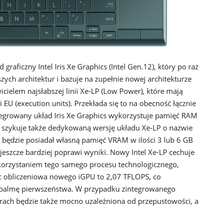
graficzny Intel Iris Xe Graphics (Intel Gen.12), który po raz
szych architektur i bazuje na zupełnie nowej architekturze
awicielem najsłabszej linii Xe-LP (Low Power), które mają
 (execution units). Przekłada się to na obecność łącznie
egrowany układ Iris Xe Graphics wykorzystuje pamięć RAM
 szykuje także dedykowaną wersję układu Xe-LP o nazwie
 będzie posiadał własną pamięć VRAM w ilości 3 lub 6 GB
eszcze bardziej poprawi wyniki. Nowy Intel Xe-LP cechuje
ykorzystaniem tego samego procesu technologicznego,
c obliczeniowa nowego iGPU to 2,07 TFLOPS, co
 palmę pierwszeństwa. W przypadku zintegrowanego
grach będzie także mocno uzależniona od przepustowości, a