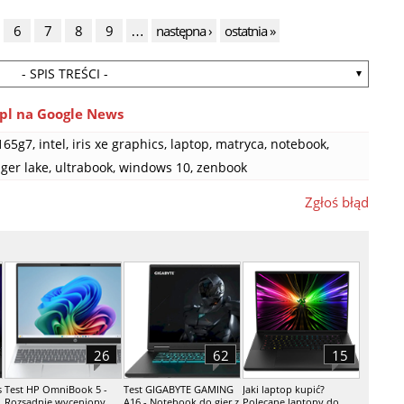
6
7
8
9
…
następna ›
ostatnia »
- SPIS TREŚCI -
pl na Google News
165g7
,
intel
,
iris xe graphics
,
laptop
,
matryca
,
notebook
,
iger lake
,
ultrabook
,
windows 10
,
zenbook
Zgłoś błąd
26
62
15
s
Test HP OmniBook 5 -
Test GIGABYTE GAMING
Jaki laptop kupić?
Rozsądnie wyceniony
A16 - Notebook do gier z
Polecane laptopy do