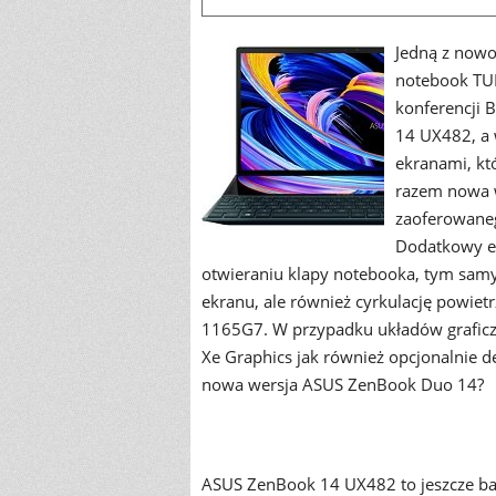
Jedną z nowo
notebook TUF
konferencji 
14 UX482, a 
ekranami, kt
razem nowa w
zaoferowane
Dodatkowy ek
otwieraniu klapy notebooka, tym sam
ekranu, ale również cyrkulację powietr
1165G7. W przypadku układów graficz
Xe Graphics jak również opcjonalnie 
nowa wersja ASUS ZenBook Duo 14?
ASUS ZenBook 14 UX482 to jeszcze bar