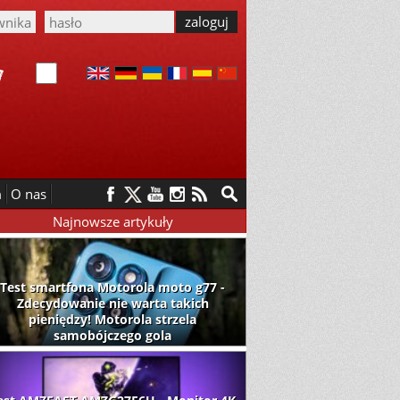
m
O nas
Najnowsze artykuły
Test smartfona Motorola moto g77 -
Zdecydowanie nie warta takich
pieniędzy! Motorola strzela
samobójczego gola