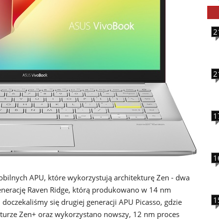
2
2
1
1
obilnych APU, które wykorzystują architekturę Zen - dwa
enerację Raven Ridge, którą produkowano w 14 nm
1
 doczekaliśmy się drugiej generacji APU Picasso, gdzie
kturze Zen+ oraz wykorzystano nowszy, 12 nm proces