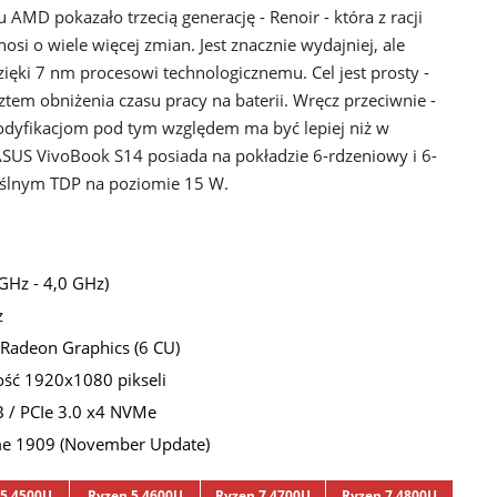
AMD pokazało trzecią generację - Renoir - która z racji
osi o wiele więcej zmian. Jest znacznie wydajniej, ale
ęki 7 nm procesowi technologicznemu. Cel jest prosty -
ztem obniżenia czasu pracy na baterii. Wręcz przeciwnie -
odyfikacjom pod tym względem ma być lepiej niż w
SUS VivoBook S14 posiada na pokładzie 6-rdzeniowy i 6-
lnym TDP na poziomie 15 W.
GHz - 4,0 GHz)
z
Radeon Graphics (6 CU)
zość 1920x1080 pikseli
B / PCIe 3.0 x4 NVMe
e 1909 (November Update)
 5 4500U
Ryzen 5 4600U
Ryzen 7 4700U
Ryzen 7 4800U