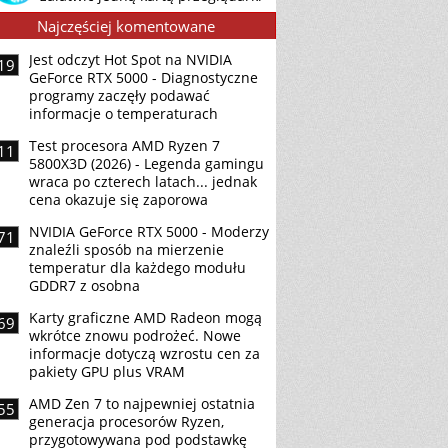
Najczęściej komentowane
Jest odczyt Hot Spot na NVIDIA
19
GeForce RTX 5000 - Diagnostyczne
programy zaczęły podawać
informacje o temperaturach
Test procesora AMD Ryzen 7
11
5800X3D (2026) - Legenda gamingu
wraca po czterech latach... jednak
cena okazuje się zaporowa
NVIDIA GeForce RTX 5000 - Moderzy
71
znaleźli sposób na mierzenie
temperatur dla każdego modułu
GDDR7 z osobna
Karty graficzne AMD Radeon mogą
69
wkrótce znowu podrożeć. Nowe
informacje dotyczą wzrostu cen za
pakiety GPU plus VRAM
AMD Zen 7 to najpewniej ostatnia
55
generacja procesorów Ryzen,
przygotowywana pod podstawkę