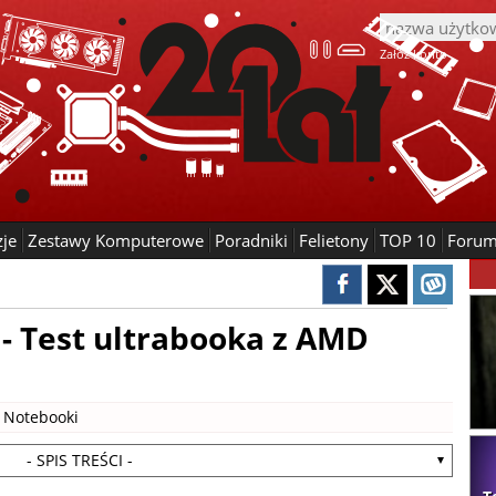
Załóż konto
zje
Zestawy Komputerowe
Poradniki
Felietony
TOP 10
Foru
- Test ultrabooka z AMD
|
Notebooki
- SPIS TREŚCI -