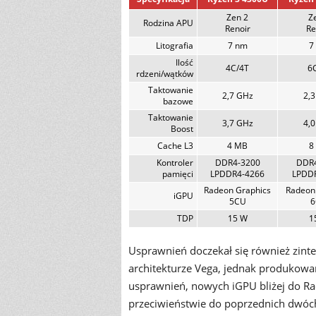
Zen 2
Z
Rodzina APU
Renoir
Re
Litografia
7 nm
7
Ilość
4C/4T
6
rdzeni/wątków
Taktowanie
2,7 GHz
2,
bazowe
Taktowanie
3,7 GHz
4,
Boost
Cache L3
4 MB
8
Kontroler
DDR4-3200
DDR
pamięci
LPDDR4-4266
LPDD
Radeon Graphics
Radeon
iGPU
5CU
6
TDP
15 W
1
Usprawnień doczekał się również zint
architekturze Vega, jednak produkow
usprawnień, nowych iGPU bliżej do Rad
przeciwieństwie do poprzednich dwóch