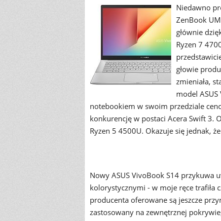
Niedawno pr
ZenBook UM42
głównie dzię
Ryzen 7 4700
przedstawicie
głowie produc
zmieniała, s
model ASUS 
notebookiem w swoim przedziale ceno
konkurencję w postaci Acera Swift 3
Ryzen 5 4500U. Okazuje się jednak, że
Nowy ASUS VivoBook S14 przykuwa u
kolorystycznymi - w moje ręce trafiła 
producenta oferowane są jeszcze przyn
zastosowany na zewnętrznej pokrywie,