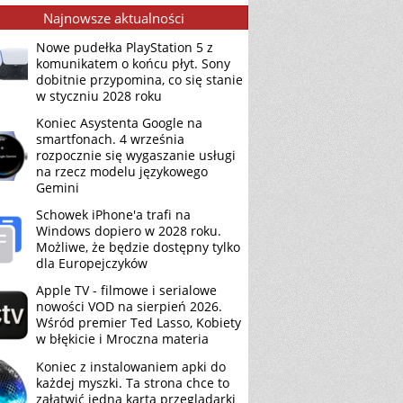
Najnowsze aktualności
Nowe pudełka PlayStation 5 z
komunikatem o końcu płyt. Sony
dobitnie przypomina, co się stanie
w styczniu 2028 roku
Koniec Asystenta Google na
smartfonach. 4 września
rozpocznie się wygaszanie usługi
na rzecz modelu językowego
Gemini
Schowek iPhone'a trafi na
Windows dopiero w 2028 roku.
Możliwe, że będzie dostępny tylko
dla Europejczyków
Apple TV - filmowe i serialowe
nowości VOD na sierpień 2026.
Wśród premier Ted Lasso, Kobiety
w błękicie i Mroczna materia
Koniec z instalowaniem apki do
każdej myszki. Ta strona chce to
załatwić jedną kartą przeglądarki