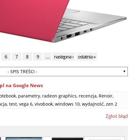
6
7
8
9
…
następna ›
ostatnia »
- SPIS TREŚCI -
pl na Google News
otebook
,
parametry
,
radeon graphics
,
recenzja
,
Renoir
,
acja
,
test
,
vega 6
,
vivobook
,
windows 10
,
wydajność
,
zen 2
Zgłoś błąd