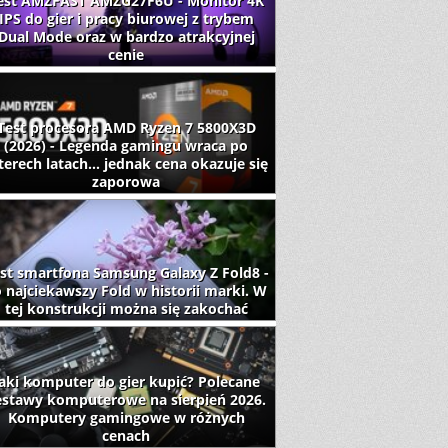
est AMZFAST AMZG27F6U - Monitor 4K
IPS do gier i pracy biurowej z trybem
Dual Mode oraz w bardzo atrakcyjnej
cenie
Test procesora AMD Ryzen 7 5800X3D
(2026) - Legenda gamingu wraca po
terech latach... jednak cena okazuje się
zaporowa
st smartfona Samsung Galaxy Z Fold8 -
 najciekawszy Fold w historii marki. W
tej konstrukcji można się zakochać
aki komputer do gier kupić? Polecane
estawy komputerowe na sierpień 2026.
Komputery gamingowe w różnych
cenach