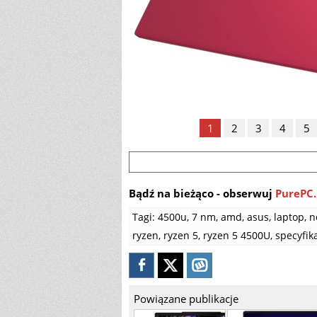
1
2
3
4
5
Bądź na bieżąco - obserwuj
PurePC.
Tagi:
4500u
,
7 nm
,
amd
,
asus
,
laptop
,
n
ryzen
,
ryzen 5
,
ryzen 5 4500U
,
specyfik
Powiązane publikacje