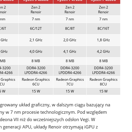
en 2
Zen 2
Zen 2
Zen 2
noir
Renoir
Renoir
Renoir
 nm
7 nm
7 nm
7 nm
C/6T
6C/12T
8C/8T
8C/16T
3 GHz
2,1 GHz
2,0 GHz
1,8 GHz
0 GHz
4,0 GHz
4,1 GHz
4,2 GHz
 MB
8 MB
8 MB
8 MB
4-3200
DDR4-3200
DDR4-3200
DDR4-3200
R4-4266
LPDDR4-4266
LPDDR4-4266
LPDDR4-4266
 Graphics
Radeon Graphics
Radeon Graphics
Radeon Graphics
CU
6CU
7CU
8CU
5 W
15 W
15 W
15 W
egrowany układ graficzny, w dalszym ciągu bazujący na
any w 7 nm procesie technologicznym. Pod względem
eona VII niż do wcześniejszych odsłon Vegi. W
 generacji APU, układy Renoir otrzymają iGPU z