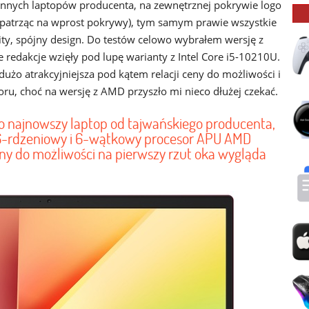
nych laptopów producenta, na zewnętrznej pokrywie logo
 (patrząc na wprost pokrywy), tym samym prawie wszystkie
lity, spójny design. Do testów celowo wybrałem wersję z
redakcje wzięły pod lupę warianty z Intel Core i5-10210U.
użo atrakcyjniejsza pod kątem relacji ceny do możliwości i
oru, choć na wersję z AMD przyszło mi nieco dłużej czekać.
o najnowszy laptop od tajwańskiego producenta,
 6-rdzeniowy i 6-wątkowy procesor APU AMD
ny do możliwości na pierwszy rzut oka wygląda