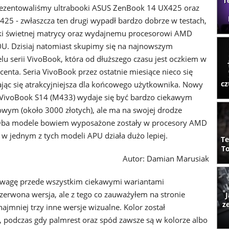
T
ezentowaliśmy ultrabooki ASUS ZenBook 14 UX425 oraz
5 - zwłaszcza ten drugi wypadł bardzo dobrze w testach,
ki świetnej matrycy oraz wydajnemu procesorowi AMD
U. Dzisiaj natomiast skupimy się na najnowszym
lu serii VivoBook, która od dłuższego czasu jest oczkiem w
enta. Seria VivoBook przez ostatnie miesiące nieco się
cz
tając się atrakcyjniejsza dla końcowego użytkownika. Nowy
VivoBook S14 (M433) wydaje się być bardzo ciekawym
wym (około 3000 złotych), ale ma na swojej drodze
. Oba modele bowiem wyposażone zostały w procesory AMD
 w jednym z tych modeli APU działa dużo lepiej.
Te
To
Autor: Damian Marusiak
wagę przede wszystkim ciekawymi wariantami
czerwona wersja, ale z tego co zauważyłem na stronie
J
z
ajmniej trzy inne wersje wizualne. Kolor został
 podczas gdy palmrest oraz spód zawsze są w kolorze albo