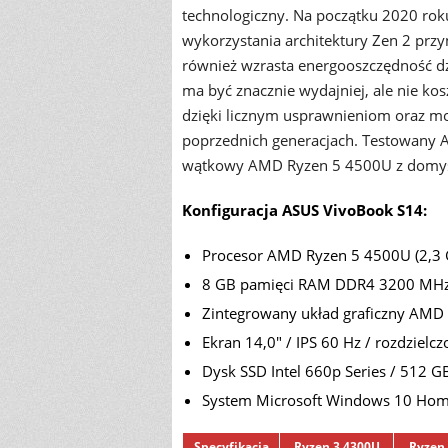
technologiczny. Na początku 2020 roku 
wykorzystania architektury Zen 2 przyn
również wzrasta energooszczędność dzi
ma być znacznie wydajniej, ale nie kos
dzięki licznym usprawnieniom oraz m
poprzednich generacjach. Testowany A
wątkowy AMD Ryzen 5 4500U z domyś
Konfiguracja ASUS VivoBook S14:
Procesor AMD Ryzen 5 4500U (2,3 
8 GB pamięci RAM DDR4 3200 MH
Zintegrowany układ graficzny AMD 
Ekran 14,0" / IPS 60 Hz / rozdzielc
Dysk SSD Intel 660p Series / 512 G
System Microsoft Windows 10 Hom
Specyfikacja
Ryzen 3 4300U
Ryzen