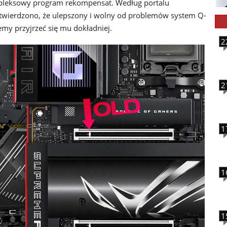
leksowy program rekompensat. Według portalu
otwierdzono, że ulepszony i wolny od problemów system Q-
emy przyjrzeć się mu dokładniej.
2
2
1
1
1