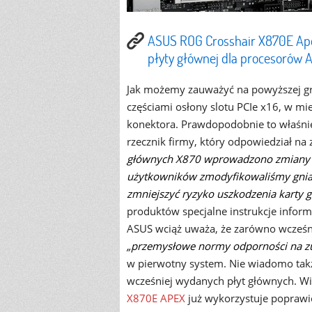
ASUS ROG Crosshair X870E Ape
płyty głównej dla procesorów
Jak możemy zauważyć na powyższej g
częściami osłony slotu PCIe x16, w mi
konektora. Prawdopodobnie to właśni
rzecznik firmy, który odpowiedział na
głównych X870 wprowadzono zmiany w 
użytkowników zmodyfikowaliśmy gniaz
zmniejszyć ryzyko uszkodzenia karty gr
produktów specjalne instrukcje info
ASUS wciąż uważa, że zarówno wcześnie
„przemysłowe normy odporności na zu
w pierwotny system. Nie wiadomo tak
wcześniej wydanych płyt głównych. W
X870E APEX
już wykorzystuje popraw