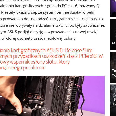
T
alniania kart graficznych z gniazda PCIe x16, nazwany Q-
 Niestety okazało się, że system ten nie działał w pełni
o prowadziło do uszkodzeń kart graficznych – często tylko
które nie wpływały na działanie GPU, choć były zauważalne.
tym ASUS podjął decyzję o wprowadzeniu nowej rewizji
w której usunięto część metalowej osłony.
cz
ania kart graficznych ASUS Q-Release Slim
cznych przypadkach uszkodzeń złącz PCIe x16. W
owy wspornik osłony slotu, który
yną całego problemu.
Te
To
J
z