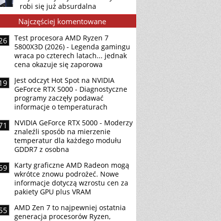
robi się już absurdalna
Najczęściej komentowane
Test procesora AMD Ryzen 7
26
5800X3D (2026) - Legenda gamingu
wraca po czterech latach... jednak
cena okazuje się zaporowa
Jest odczyt Hot Spot na NVIDIA
19
GeForce RTX 5000 - Diagnostyczne
programy zaczęły podawać
informacje o temperaturach
NVIDIA GeForce RTX 5000 - Moderzy
71
znaleźli sposób na mierzenie
temperatur dla każdego modułu
GDDR7 z osobna
Karty graficzne AMD Radeon mogą
69
wkrótce znowu podrożeć. Nowe
informacje dotyczą wzrostu cen za
pakiety GPU plus VRAM
AMD Zen 7 to najpewniej ostatnia
55
generacja procesorów Ryzen,