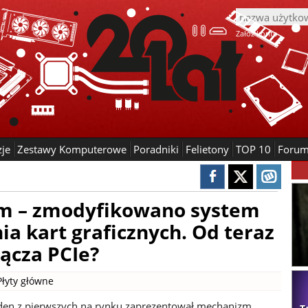
Załóż konto
zje
Zestawy Komputerowe
Poradniki
Felietony
TOP 10
Foru
im – zmodyfikowano system
ia kart graficznych. Od teraz
ącza PCIe?
Płyty główne
den z pierwszych na rynku zaprezentował mechanizm