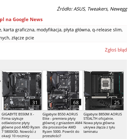
Źródło: ASUS, Tweakers, Newegg
pl na Google News
e
,
karta graficzna
,
modyfikacja
,
płyta główna
,
q-release slim
,
znych
,
złącze pcie
Zgłoś błąd
31
68
25
GIGABYTE B550M X -
Gigabyte B550 AORUS
Gigabyte B850M AORUS
e
Firma szykuje
Elite - premiera płyty
STEALTH oficjalnie.
odświeżone płyty
głównej z gniazdem AM4
Nowa płyta główna
główne pod AMD Ryzen
dla procesorów AMD
ukrywa złącza z tyłu
7 5800X3D. Nowości z
Ryzen 5000. Powrót do
laminatu
okazji 10 rocznicy
przeszłości?