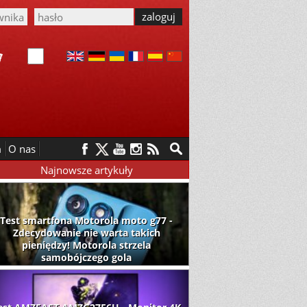
m
O nas
Najnowsze artykuły
Test smartfona Motorola moto g77 -
Zdecydowanie nie warta takich
pieniędzy! Motorola strzela
samobójczego gola