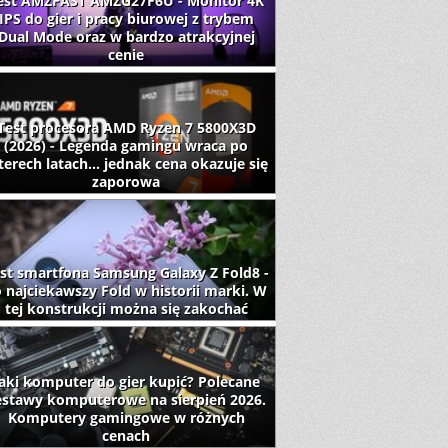
est AMZFAST AMZG27F6U - Monitor 4K
IPS do gier i pracy biurowej z trybem
Dual Mode oraz w bardzo atrakcyjnej
cenie
Test procesora AMD Ryzen 7 5800X3D
(2026) - Legenda gamingu wraca po
terech latach... jednak cena okazuje się
zaporowa
st smartfona Samsung Galaxy Z Fold8 -
 najciekawszy Fold w historii marki. W
tej konstrukcji można się zakochać
aki komputer do gier kupić? Polecane
estawy komputerowe na sierpień 2026.
Komputery gamingowe w różnych
cenach