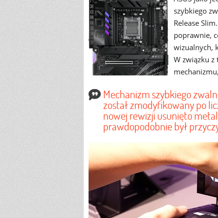
szybkiego zw
Release Slim.
poprawnie, c
wizualnych, 
W związku z 
mechanizmu, 
Mechanizm szybkiego zwalni
został zmodyfikowany po li
nowej rewizji usunięto metal
prawdopodobnie był przycz