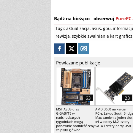
Bądź na bieżąco - obserwuj
PurePC.
Tagi:
aktualizacja
,
asus
,
gpu
,
informacj
rewizja
,
szybkie zwalnianie kart grafic
Powiązane publikacje
63
23
MSI, ASUS oraz
AMD B650 na karcie
GIGABYTE w
PCIe. Lekuo SouthBridg
nadchodzących
Max zamienia jeden slot
tygodniach mogą
x4 w cztery M.2, cztery
ponownie podnieść ceny
SATA i cztery porty USB
za płyty główne