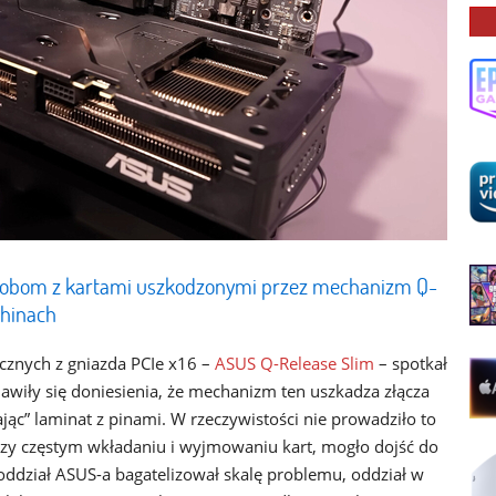
sobom z kartami uszkodzonymi przez mechanizm Q-
Chinach
icznych z gniazda PCIe x16 –
ASUS Q-Release Slim
– spotkał
awiły się doniesienia, że mechanizm ten uszkadza złącza
ając” laminat z pinami. W rzeczywistości nie prowadziło to
zy częstym wkładaniu i wyjmowaniu kart, mogło dojść do
oddział ASUS-a bagatelizował skalę problemu, oddział w