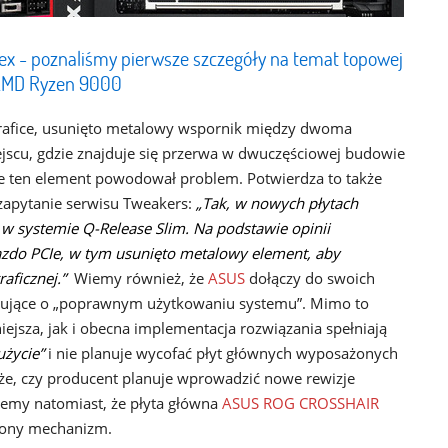
x - poznaliśmy pierwsze szczegóły na temat topowej
 AMD Ryzen 9000
rafice, usunięto metalowy wspornik między dwoma
ejscu, gdzie znajduje się przerwa w dwuczęściowej budowie
e ten element powodował problem. Potwierdza to także
 zapytanie serwisu Tweakers:
„Tak, w nowych płytach
systemie Q-Release Slim. Na podstawie opinii
do PCIe, w tym usunięto metalowy element, aby
aficznej.”
Wiemy również, że
ASUS
dołączy do swoich
rmujące o „poprawnym użytkowaniu systemu”. Mimo to
jsza, jak i obecna implementacja rozwiązania spełniają
życie”
i nie planuje wycofać płyt głównych wyposażonych
że, czy producent planuje wprowadzić nowe rewizje
iemy natomiast, że płyta główna
ASUS ROG CROSSHAIR
iony mechanizm.