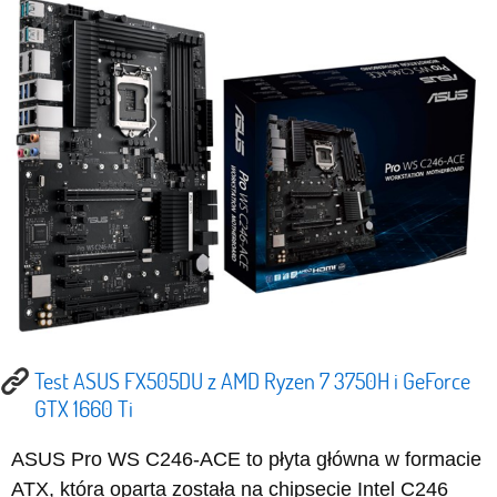
Test ASUS FX505DU z AMD Ryzen 7 3750H i GeForce
GTX 1660 Ti
ASUS Pro WS C246-ACE to płyta główna w formacie
ATX, która oparta została na chipsecie Intel C246