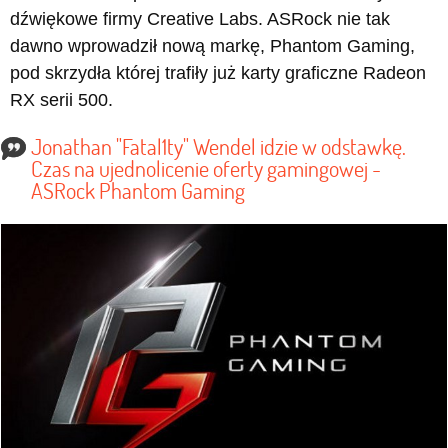
dźwiękowe firmy Creative Labs. ASRock nie tak
dawno wprowadził nową markę, Phantom Gaming,
pod skrzydła której trafiły już karty graficzne Radeon
RX serii 500.
Jonathan "Fatal1ty" Wendel idzie w odstawkę.
Czas na ujednolicenie oferty gamingowej -
ASRock Phantom Gaming