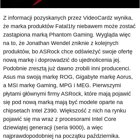
Z informacji pozyskanych przez VideoCardz wynika,
że marka produktów Fatal1ty niebawem może zostać
zastąpiona marką Phantom Gaming. Wygląda więc
na to, że Jonathan Wendel zniknie z kolejnych
produktów, bo ASRock chce odświeżyć swoje ofertę
nową markę i doprowadzić do ujednolicenia jej.
Podobnie zresztą już dawno zrobili inni producenci.
Asus ma swoją markę ROG, Gigabyte markę Aorus,
a MSI markę Gaming, MPG i MEG. Pierwszymi
płytami głównymi firmy ASRock, które mają pojawić
się pod nową marką mają być modele oparte na
chipsetach Intel Z390. Większość z nich na rynku
pojawić się ma wraz z procesorami Intel Core
dziewiątej generacji (seria 9000), a więc
najprawdopodobniej na początku października.