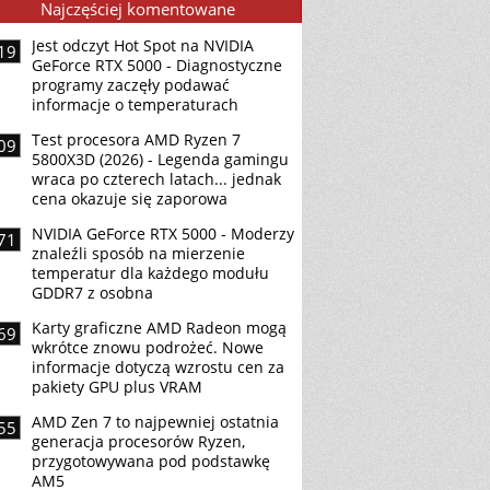
Najczęściej komentowane
Jest odczyt Hot Spot na NVIDIA
19
GeForce RTX 5000 - Diagnostyczne
programy zaczęły podawać
informacje o temperaturach
Test procesora AMD Ryzen 7
09
5800X3D (2026) - Legenda gamingu
wraca po czterech latach... jednak
cena okazuje się zaporowa
NVIDIA GeForce RTX 5000 - Moderzy
71
znaleźli sposób na mierzenie
temperatur dla każdego modułu
GDDR7 z osobna
Karty graficzne AMD Radeon mogą
69
wkrótce znowu podrożeć. Nowe
informacje dotyczą wzrostu cen za
pakiety GPU plus VRAM
AMD Zen 7 to najpewniej ostatnia
55
generacja procesorów Ryzen,
przygotowywana pod podstawkę
AM5