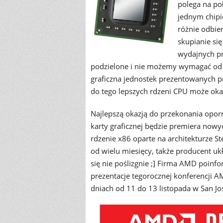
polega na po
jednym chipi
różnie odbie
skupianie się
wydajnych pr
podzielone i nie możemy wymagać od k
graficzna jednostek prezentowanych p
do tego lepszych rdzeni CPU może okaz
Najlepszą okazją do przekonania opor
karty graficznej będzie premiera nowy
rdzenie x86 oparte na architekturze 
od wielu miesięcy, także producent uk
się nie poślizgnie ;] Firma AMD poinf
prezentacje tegorocznej konferencji 
dniach od 11 do 13 listopada w San Jose