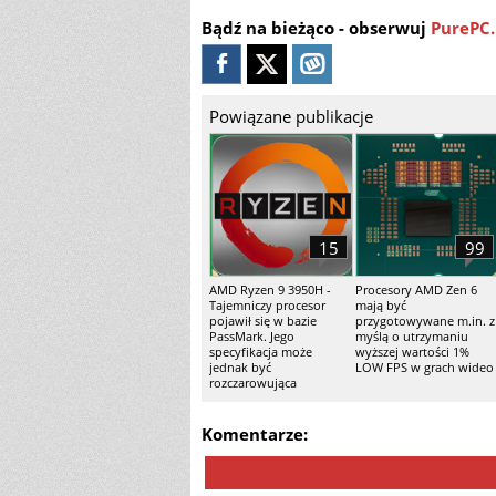
Bądź na bieżąco - obserwuj
PurePC.
Powiązane publikacje
15
99
AMD Ryzen 9 3950H -
Procesory AMD Zen 6
Tajemniczy procesor
mają być
pojawił się w bazie
przygotowywane m.in. z
PassMark. Jego
myślą o utrzymaniu
specyfikacja może
wyższej wartości 1%
jednak być
LOW FPS w grach wideo
rozczarowująca
Komentarze: