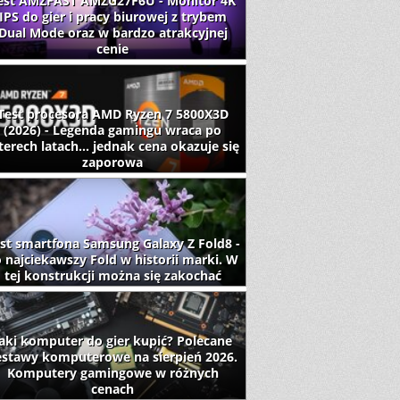
est AMZFAST AMZG27F6U - Monitor 4K
IPS do gier i pracy biurowej z trybem
Dual Mode oraz w bardzo atrakcyjnej
cenie
Test procesora AMD Ryzen 7 5800X3D
(2026) - Legenda gamingu wraca po
terech latach... jednak cena okazuje się
zaporowa
st smartfona Samsung Galaxy Z Fold8 -
 najciekawszy Fold w historii marki. W
tej konstrukcji można się zakochać
aki komputer do gier kupić? Polecane
estawy komputerowe na sierpień 2026.
Komputery gamingowe w różnych
cenach