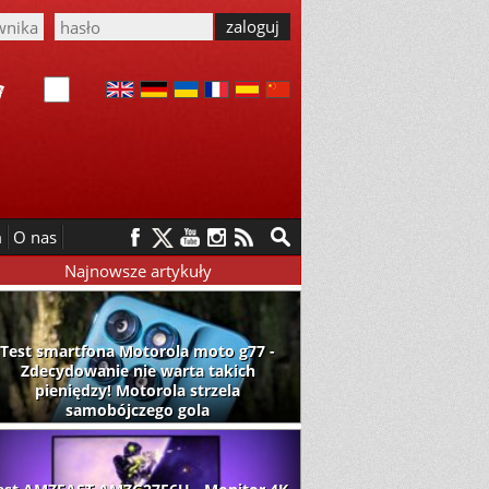
m
O nas
Najnowsze artykuły
Test smartfona Motorola moto g77 -
Zdecydowanie nie warta takich
pieniędzy! Motorola strzela
samobójczego gola