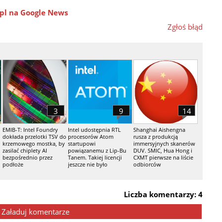
pl na Google News
Zgłoś błąd
3
9
14
EMIB-T: Intel Foundry
Intel udostępnia RTL
Shanghai Aishengna
dokłada przelotki TSV do
procesorów Atom
rusza z produkcją
krzemowego mostka, by
startupowi
immersyjnych skanerów
zasilać chiplety AI
powiązanemu z Lip-Bu
DUV. SMIC, Hua Hong i
bezpośrednio przez
Tanem. Takiej licencji
CXMT pierwsze na liście
podłoże
jeszcze nie było
odbiorców
Liczba komentarzy: 4
Załaduj komentarze