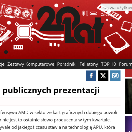
Załóż konto
zje
Zestawy Komputerowe
Poradniki
Felietony
TOP 10
Foru
a publicznych prezentacji
fensywa AMD w sektorze kart graficznych dobiega powoli
 nie jest to ostatnie słowo producenta w tym kwartale.
yvale od jakiegoś czasu stawia na technologię APU, która