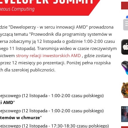
ędzie "Deweloperzy - w sercu innowacji AMD" prowadzona
dotyczącą tematu "Przewodnik dla programisty systemów w
rsa zobaczymy ją 12 listopada o godzinie 1:00-2:00 czasu
ego 11 listopada). Transmisja wideo w czasie rzeczywistym
dnictwem
strony relacji inwestorskich AMD
, gdzie zostaną
rzez 12 miesięcy po prezentacji. Poniżej pełna rozpiska
 dla szerokiej publiczności.
ejscowego (12 listopada - 1:00-2:00 czasu polskiego)
ji AMD
"
ejscowego (12 listopada - 1:00-2:00 czasu polskiego)
ystemów w chmurze
"
iejscowego (12 listopada - 17:30-18:30 czasu polskiego)