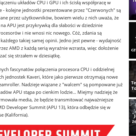
T
łączeniu układów CPU i GPU i ich ścisłą współpracę w
e - kolejne jednostki prezentowane przez "Czerwonych" są
rane przez użytkowników, bowiem wielu z nich uważa, że
 na APU jest przykrywką dla słabości w dziedzinie
ocesorów i nie wnosi nic nowego. Cóż, zdania są
ażdego takiej samej opinii. Jedno jest pewne - wydajność
rzez AMD z każdą serią wyraźnie wzrasta, więc dołożenie
cz
ać się strzałem w dziesiątkę.
nych fascynatów połączenia procesora CPU i oddzielnej
ch jednostek Kaveri, które jako pierwsze otrzymają nowe
Te
Steamroller. Nadzieje wiązane z "walcem" są pompowane już
To
ładów APU stąpa po cienkim lodzie... Miejmy nadzieję że
ormowała media, że będzie transmitować najważniejsze
AMD Developer Summit (APU 13), która odbędzie się w
 (Kalifornia).
J
z