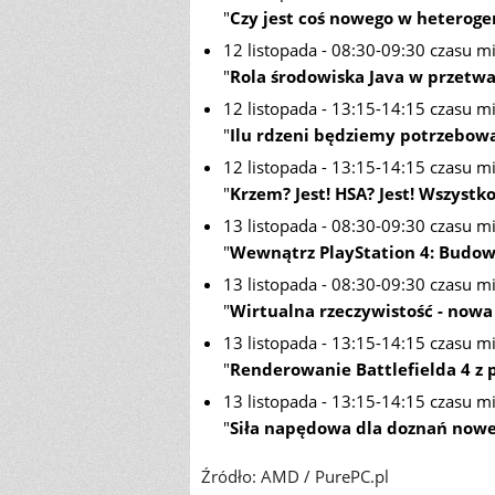
"
Czy jest coś nowego w heterog
12 listopada - 08:30-09:30 czasu m
"
Rola środowiska Java w przetw
12 listopada - 13:15-14:15 czasu m
"
Ilu rdzeni będziemy potrzebow
12 listopada - 13:15-14:15 czasu m
"
Krzem? Jest! HSA? Jest! Wszystko
13 listopada - 08:30-09:30 czasu m
"
Wewnątrz PlayStation 4: Budowa
13 listopada - 08:30-09:30 czasu m
"
Wirtualna rzeczywistość - now
13 listopada - 13:15-14:15 czasu m
"
Renderowanie Battlefielda 4 z
13 listopada - 13:15-14:15 czasu m
"
Siła napędowa dla doznań nowej
Źródło: AMD / PurePC.pl