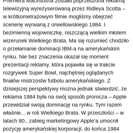
Premiera Macintosha została poprzedzona reklamą
telewizyjną wyreżyserowaną przez Ridleya Scotta –
w krótkometrażowym filmie mogliśmy obejrzeć
scenerię wyrwaną z orwellowskiego 1984. I
bezimienną wojowniczkę, niszczącą wielkim młotem
wizerunek Wielkiego Brata. Ma się rozumieć chodziło
o przełamanie dominacji IBM-a na amerykańskim
rynku. Nie bez znaczenia okazał się moment
prezentacji reklamy, która pojawiła się w trakcie
rozgrywek Super Bowl, najchętniej oglądanych
finałów mistrzostw futbolu amerykańskiego. Z
dzisiejszej perspektywy można jednak stwierdzić, że
reklama 1984 była na swój sposób prorocza – Apple
przewidział swoją dominację na rynku. Tym razem
właśnie... w roli Wielkiego Brata. W przeszłości – w
latach 80., zabieg marketingowy Apple’a umocnił
pozycję amerykańskiej korporacji: do końca 1984