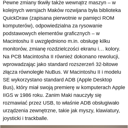
Pewne zmiany tkwiły także wewnątrz maszyn – w
kolejnych wersjach Maków rozwijana była biblioteka
QuickDraw (zapisana pierwotnie w pamięci ROM
komputerów), odpowiedzialna za rysowanie
podstawowych elementów graficznych – w
Macintoshu II uwzględniono m.in. obsługę kilku
monitorów, zmianę rozdzielczości ekranu i… kolory.
Na PCB Macintosha II również dokonano rewolucji,
wprowadzając jako standard rozszerzeń 32-bitowe
złącza równoległe NuBus. W Macintoshu II i modelu
SE wykorzystano standard ADB (Apple Desktop
Bus), który miał swoją premierę w komputerach Apple
IIGS w 1986 roku. Zanim Maki nauczyły się
rozmawiać przez USB, to właśnie ADB obsługiwało
urządzenia zewnętrzne, takie jak myszy, klawiatury,
joysticki i trackballe.