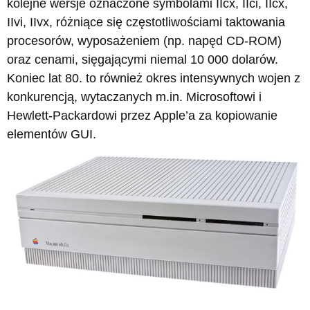
kolejne wersje oznaczone symbolami IIcx, IIci, IIcx,
IIvi, IIvx, różniące się częstotliwościami taktowania
procesorów, wyposażeniem (np. napęd CD-ROM)
oraz cenami, sięgającymi niemal 10 000 dolarów.
Koniec lat 80. to również okres intensywnych wojen z
konkurencją, wytaczanych m.in. Microsoftowi i
Hewlett-Packardowi przez Apple’a za kopiowanie
elementów GUI.