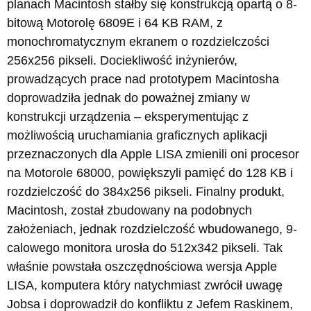
planach Macintosh stałby się konstrukcją opartą o 8-
bitową Motorolę 6809E i 64 KB RAM, z
monochromatycznym ekranem o rozdzielczości
256x256 pikseli. Dociekliwość inżynierów,
prowadzących prace nad prototypem Macintosha
doprowadziła jednak do poważnej zmiany w
konstrukcji urządzenia – eksperymentując z
możliwością uruchamiania graficznych aplikacji
przeznaczonych dla Apple LISA zmienili oni procesor
na Motorole 68000, powiększyli pamięć do 128 KB i
rozdzielczość do 384x256 pikseli. Finalny produkt,
Macintosh, został zbudowany na podobnych
założeniach, jednak rozdzielczość wbudowanego, 9-
calowego monitora urosła do 512x342 pikseli. Tak
właśnie powstała oszczędnościowa wersja Apple
LISA, komputera który natychmiast zwrócił uwagę
Jobsa i doprowadził do konfliktu z Jefem Raskinem,