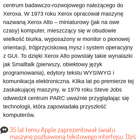
centrum badawczo-rozwojowego należącego do
Xeroxa. W 1973 roku Xerox opracował maszynę
nazwaną Xerox Alto – miniaturowy (jak na owe
czasy) komputer, mieszczący się w obudowie
wielkość biurka, wyposażony w monitor o pionowej
orientacji, trójprzyciskową mysz i system operacyjny
z GUI. To dzięki Xerox Alto powstały takie wynalazki
jak Smalltalk (pierwszy, obiektowy język
programowania), edytory tekstu WYSIWYG i
komunikacja elektroniczna. Kilka lat po premierze tej
zaskakującej maszyny, w 1979 roku Steve Jobs
odwiedził centrum PARC uważnie przyglądając się
technologii, która zapowiadała przyszłość
komputerów.
35 lat temu Apple zaprezentował światu
maszynę pozbawioną tekstowego interfejsu. Dziś