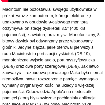
Macintosh nie pozostawiał swojego użytkownika w
próżni: wraz z komputerem, którego elektronikę
upakowano w obudowie 9-calowego monitora
otrzymywał on stację dyskietek 3,5” (400 KB
pojemności), klawiaturę oraz mysz. Monofoniczny, 8-
bitowy dźwięk był odtwarzany przez wbudowany
głośnik. Jedyne złącza, jakie oferował pierwszy z
rodu Macintosh to port stacji dyskietek (DB-19),
monofoniczne wyjście audio, port myszy/joysticka
(DE-9) oraz dwa porty szeregowe (DE-9). Jak łatwo
zauważyć – rozbudowa pierwszego Maka była niemal
niemożliwa, nawet rozszerzenie pamięci wymagało
wymiany oryginalnych kości na układy o większej
pojemności. Odpowiedzią Apple'a na niedostatki
pamięci (którą błyskawicznie pochłaniały aplikacje
pracujące w Mac OS) był nowy Macintosh 512K,