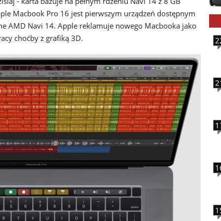
siaj - karta bazuje na pełnym rdzeniu Navi 14 z 8 GB
ple Macbook Pro 16 jest pierwszym urządzeń dostępnym
czne AMD Navi 14. Apple reklamuje nowego Macbooka jako
acy choćby z grafiką 3D.
2
2
1
1
1