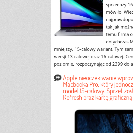
sprzedaży 16
mówiło. Wiedz
najprawdopod
tak jak możn
temu firma o
dotychczas M
mniejszy, 15-calowy wariant. Tym sa
wersji 13-calowej oraz 16-calowej. C
poziomie, rozpoczynając od 2399 dola
Apple nieoczekiwanie wprowa
Macbooka Pro, który jednocz
model 15-calowy. Sprzęt zo
Refresh oraz kartę graficz