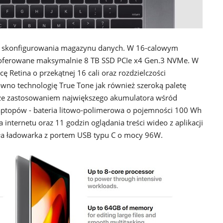
ci skonfigurowania magazynu danych. W 16-calowym
aoferowane maksymalnie 8 TB SSD PCIe x4 Gen.3 NVMe. W
Retina o przekątnej 16 cali oraz rozdzielczości
ówno technologię True Tone jak również szeroką paletę
akże zastosowaniem największego akumulatora wśród
aptopów - bateria litowo-polimerowa o pojemności 100 Wh
internetu oraz 11 godzin oglądania treści wideo z aplikacji
ała ładowarka z portem USB typu C o mocy 96W.