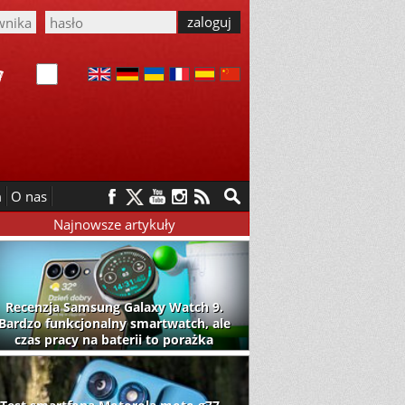
m
O nas
Najnowsze artykuły
Recenzja Samsung Galaxy Watch 9.
Bardzo funkcjonalny smartwatch, ale
czas pracy na baterii to porażka