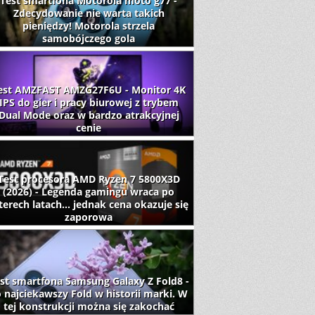
Test smartfona Motorola moto g77 -
Zdecydowanie nie warta takich
pieniędzy! Motorola strzela
samobójczego gola
est AMZFAST AMZG27F6U - Monitor 4K
IPS do gier i pracy biurowej z trybem
Dual Mode oraz w bardzo atrakcyjnej
cenie
Test procesora AMD Ryzen 7 5800X3D
(2026) - Legenda gamingu wraca po
terech latach... jednak cena okazuje się
zaporowa
st smartfona Samsung Galaxy Z Fold8 -
 najciekawszy Fold w historii marki. W
tej konstrukcji można się zakochać