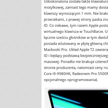
Udoskonalona została także klawiatur
motylkowej, zamiast tego mamy dosta
klawiszy wynoszącym 1 mm. Nie brakuj
przeciekami, z prawej strony paska zn
ID. Co ciekawe, tym razem Apple postaw
wirtualnego klawisza w TouchBarze. U
łącznie sześciu głośników w tym dwóc
posiada wlutowany w płytę główną chip
Macbooki Pro. Układ Apple T2 zawiera
ID i będący podstawą bezpieczniejsze
masowej. Ponadto nie brakuje czterec
stronie producenta, natomiast ceny roz
Core i9-9980HK, Radeonem Pro 5500M, 
opcjonalnego oprogramowania).