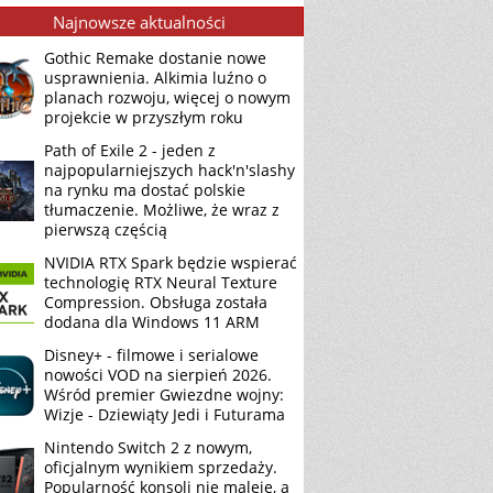
Najnowsze aktualności
Gothic Remake dostanie nowe
usprawnienia. Alkimia luźno o
planach rozwoju, więcej o nowym
projekcie w przyszłym roku
Path of Exile 2 - jeden z
najpopularniejszych hack'n'slashy
na rynku ma dostać polskie
tłumaczenie. Możliwe, że wraz z
pierwszą częścią
NVIDIA RTX Spark będzie wspierać
technologię RTX Neural Texture
Compression. Obsługa została
dodana dla Windows 11 ARM
Disney+ - filmowe i serialowe
nowości VOD na sierpień 2026.
Wśród premier Gwiezdne wojny:
Wizje - Dziewiąty Jedi i Futurama
Nintendo Switch 2 z nowym,
oficjalnym wynikiem sprzedaży.
Popularność konsoli nie maleje, a