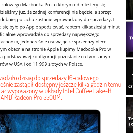
-calowego Macbooka Pro, o którym od miesięcy się
ieliśmy już, że żadnej konferencji nie będzie, a sprzęt
obniej po cichu zostanie wprowadzony do sprzedaży. I
a się było po Apple spodziewać, raptem kilkadziesiąt minut
ficjalnie wprowadziła do sprzedaży największego
T
acbooka, jednocześnie usuwając ze sprzedaży nieco
mym obecnie na stronie Apple kupimy Macbooka Pro w
ena podstawowej konfiguracji pozostanie na tym samym
rów w USA i od 11 999 złotych w Polsce.
dziło dzisiaj do sprzedaży 16-calowego
eśnie zastąpił dostępny jeszcze kilka godzin temu
cz
stał wyposażony w układy Intel Coffee Lake-H
ną AMD Radeon Pro 5500M.
Te
To