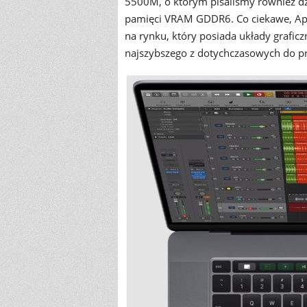
5500M, o którym pisaliśmy również dzi
pamięci VRAM GDDR6. Co ciekawe, Ap
na rynku, który posiada układy grafi
najszybszego z dotychczasowych do pr