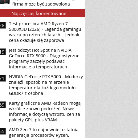
firma może być zadowolona
Najczęściej komentowane
Test procesora AMD Ryzen 7
28
5800X3D (2026) - Legenda gamingu
wraca po czterech latach... jednak
cena okazuje się zaporowa
Jest odczyt Hot Spot na NVIDIA
19
GeForce RTX 5000 - Diagnostyczne
programy zaczęły podawać
informacje o temperaturach
NVIDIA GeForce RTX 5000 - Moderzy
71
znaleźli sposób na mierzenie
temperatur dla każdego modułu
GDDR7 z osobna
Karty graficzne AMD Radeon mogą
69
wkrótce znowu podrożeć. Nowe
informacje dotyczą wzrostu cen za
pakiety GPU plus VRAM
AMD Zen 7 to najpewniej ostatnia
55
generacja procesorów Ryzen,