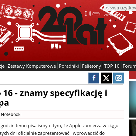
Załóż konto
zje
Zestawy Komputerowe
Poradniki
Felietony
TOP 10
Foru
16 - znamy specyfikację i
pa
|
Notebooki
 godzin temu pisaliśmy o tym, że Apple zamierza w ciągu
szych dni oficjalnie zaprezentować i wprowadzić do