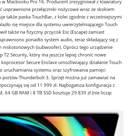
a w Macbooku Pro 16. Producent zrezygnował z klawiatury
ć usprawnione przełączniki nożycowe wraz ze skokiem
e także paska TouchBar, z kolei zgodnie z wcześniejszymi
alazło się miejsce dla systemu uwierzytelniającego Touch
ił także na fizyczny przycisk Esc (Escape) zamiast
sprawniono ponadto system audio, teraz składający się z
h niskotonowych (subwoofer). Oprócz tego urządzenie
 T2 Security, który ma jeszcze lepiej chronić nowe
 koprocesor Secure Enclave umożliwiający działanie Touch
go uruchamiania systemu oraz szyfrowania pamięci
h portów Thunderbolt 3. Sprzęt można już zamawiać na
poczynają się od 11 999 zł. Najbogatsza konfiguracja z
64 GB RAM i 8 TB SSD kosztuje 29 839 zł (nie licząc