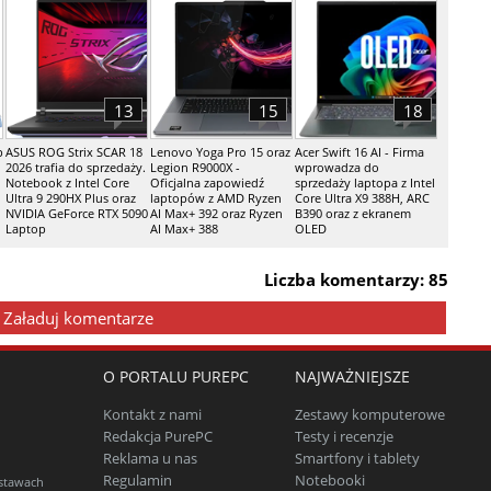
13
15
18
p
ASUS ROG Strix SCAR 18
Lenovo Yoga Pro 15 oraz
Acer Swift 16 AI - Firma
2026 trafia do sprzedaży.
Legion R9000X -
wprowadza do
Notebook z Intel Core
Oficjalna zapowiedź
sprzedaży laptopa z Intel
Ultra 9 290HX Plus oraz
laptopów z AMD Ryzen
Core Ultra X9 388H, ARC
NVIDIA GeForce RTX 5090
AI Max+ 392 oraz Ryzen
B390 oraz z ekranem
Laptop
AI Max+ 388
OLED
Liczba komentarzy: 85
Załaduj komentarze
O PORTALU PUREPC
NAJWAŻNIEJSZE
Kontakt z nami
Zestawy komputerowe
Redakcja PurePC
Testy i recenzje
Reklama u nas
Smartfony i tablety
Regulamin
Notebooki
estawach