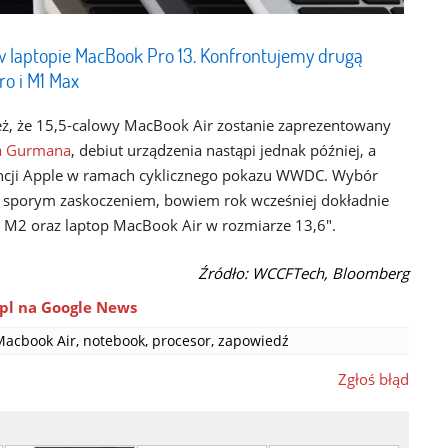
 laptopie MacBook Pro 13. Konfrontujemy drugą
ro i M1 Max
eż, że 15,5-calowy MacBook Air zostanie zaprezentowany
a Gurmana
, debiut urządzenia nastąpi jednak później, a
encji Apple w ramach cyklicznego pokazu WWDC. Wybór
być sporym zaskoczeniem, bowiem rok wcześniej dokładnie
 M2 oraz laptop MacBook Air w rozmiarze 13,6".
Źródło: WCCFTech, Bloomberg
pl na Google News
Macbook Air
,
notebook
,
procesor
,
zapowiedź
Zgłoś błąd