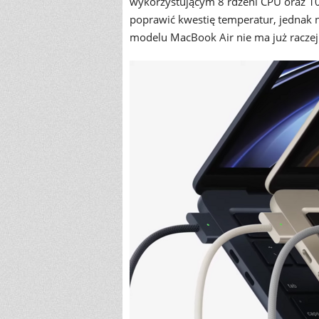
wykorzystującym 8 rdzeni CPU oraz 1
poprawić kwestię temperatur, jednak 
modelu MacBook Air nie ma już raczej 