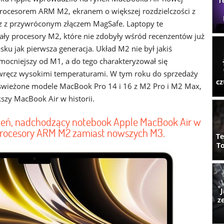
T
 procesorem ARM M2, ekranem o większej rozdzielczości z
 z przywróconym złączem MagSafe. Laptopy te
ły procesory M2, które nie zdobyły wśród recenzentów już
sku jak pierwsza generacja. Układ M2 nie był jakiś
mocniejszy od M1, a do tego charakteryzował się
wręcz wysokimi temperaturami. W tym roku do sprzedaży
cz
odświeżone modele MacBook Pro 14 i 16 z M2 Pro i M2 Max,
szy MacBook Air w historii.
ień, nadchodzący notebook Apple MacBook Air w
 procesory ARM M2 zamiast nowszych M3.
Te
To
J
z