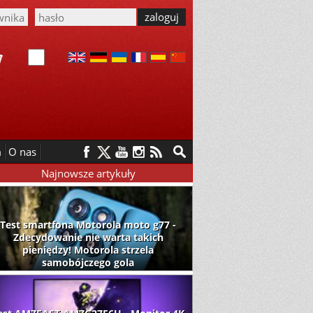
m
O nas
Najnowsze artykuły
Test smartfona Motorola moto g77 -
Zdecydowanie nie warta takich
pieniędzy! Motorola strzela
samobójczego gola