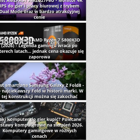
est AMZFAST AMZG27F6U - Monitor 4K
IPS do gier i pracy biurowej z trybem
Dual Mode oraz w bardzo atrakcyjnej
cenie
Test procesora AMD Ryzen 7 5800X3D
(2026) - Legenda gamingu wraca po
terech latach... jednak cena okazuje się
zaporowa
st smartfona Samsung Galaxy Z Fold8 -
 najciekawszy Fold w historii marki. W
tej konstrukcji można się zakochać
aki komputer do gier kupić? Polecane
estawy komputerowe na sierpień 2026.
Komputery gamingowe w różnych
cenach