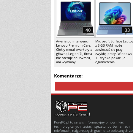
40
33
Awaria po interwencji
Microsoft Surface Lapto
Lenovo Premium Care.
z 8 GB RAM może
Ciekły metal zwarł płytę
zawieszać się przy
główną Legion 7i, firma
zwykłej pracy. Windows
nie oferuje ani zwrotu,
11 szybko pokazuje
ani wymiany
ograniczenia
Komentarze:
PurePC.pl to serwis informacyjny o nowinkach
technologicznych, testach sprzętu, porównaniach,
telefonach, najgorętszych grach oraz polecanych z