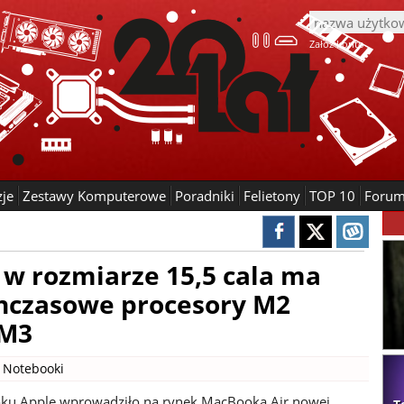
Załóż konto
zje
Zestawy Komputerowe
Poradniki
Felietony
TOP 10
Foru
 w rozmiarze 15,5 cala ma
hczasowe procesory M2
 M3
|
Notebooki
oku Apple wprowadziło na rynek MacBooka Air nowej