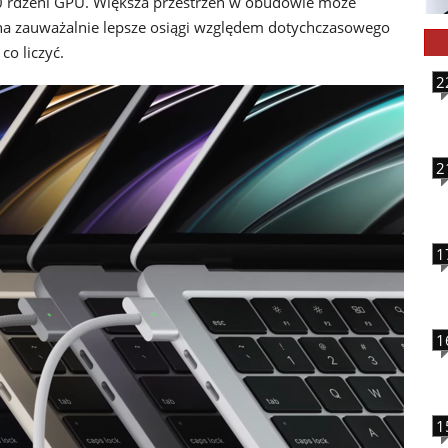
0 rdzeni GPU. Większa przestrzeń w obudowie może
na zauważalnie lepsze osiągi względem dotychczasowego
co liczyć.
2
2
1
1
1