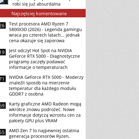
robi się już absurdalna
Najczęściej komentowane
Test procesora AMD Ryzen 7
26
5800X3D (2026) - Legenda gamingu
wraca po czterech latach... jednak
cena okazuje się zaporowa
Jest odczyt Hot Spot na NVIDIA
19
GeForce RTX 5000 - Diagnostyczne
programy zaczęły podawać
informacje o temperaturach
NVIDIA GeForce RTX 5000 - Moderzy
71
znaleźli sposób na mierzenie
temperatur dla każdego modułu
GDDR7 z osobna
Karty graficzne AMD Radeon mogą
69
wkrótce znowu podrożeć. Nowe
informacje dotyczą wzrostu cen za
pakiety GPU plus VRAM
AMD Zen 7 to najpewniej ostatnia
55
generacja procesorów Ryzen,