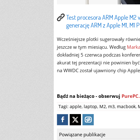
Test procesora ARM Apple M2 w
generację ARM z Apple M1, M1 P
Wcześniejsze plotki sugerowały równi
jeszcze w tym miesiącu. Według
Mark
dokładniej 5 czerwca podczas konfer
akurat tej prezentacji nie powinien 
na WWDC został ujawniony chip Apple
Bądź na bieżąco - obserwuj
PurePC.
Tagi:
apple
,
laptop
,
M2
,
m3
,
macbook
,
Powiązane publikacje