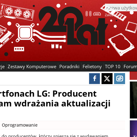
Załóż konto
zje
Zestawy Komputerowe
Poradniki
Felietony
TOP 10
Foru
rtfonach LG: Producent
m wdrażania aktualizacji
|
Oprogramowanie
y do producentów, którzy spieszą się z wydawaniem