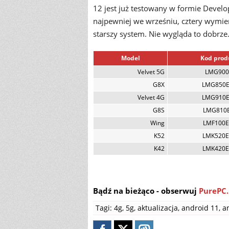
12 jest już testowany w formie Develo
najpewniej we wrześniu, cztery wymi
starszy system. Nie wygląda to dobrze
Model
Kod prod
Velvet 5G
LMG90
G8X
LMG850
Velvet 4G
LMG910
G8S
LMG810
Wing
LMF100
K52
LMK520
K42
LMK420
Bądź na bieżąco - obserwuj
PurePC.
Tagi:
4g
,
5g
,
aktualizacja
,
android 11
,
a