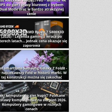
est AMZFAST AMZG27F6U - Monitor 4K
IPS do gier i pracy biurowej z trybem
Dual Mode oraz w bardzo atrakcyjnej
cenie
Test procesora AMD Ryzen 7 5800X3D
(2026) - Legenda gamingu wraca po
terech latach... jednak cena okazuje się
zaporowa
st smartfona Samsung Galaxy Z Fold8 -
 najciekawszy Fold w historii marki. W
tej konstrukcji można się zakochać
aki komputer do gier kupić? Polecane
estawy komputerowe na sierpień 2026.
Komputery gamingowe w różnych
cenach