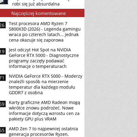
robi się już absurdalna
Najczęściej komentowane
Test procesora AMD Ryzen 7
26
5800X3D (2026) - Legenda gamingu
wraca po czterech latach... jednak
cena okazuje się zaporowa
Jest odczyt Hot Spot na NVIDIA
19
GeForce RTX 5000 - Diagnostyczne
programy zaczęły podawać
informacje o temperaturach
NVIDIA GeForce RTX 5000 - Moderzy
71
znaleźli sposób na mierzenie
temperatur dla każdego modułu
GDDR7 z osobna
Karty graficzne AMD Radeon mogą
69
wkrótce znowu podrożeć. Nowe
informacje dotyczą wzrostu cen za
pakiety GPU plus VRAM
AMD Zen 7 to najpewniej ostatnia
55
generacja procesorów Ryzen,