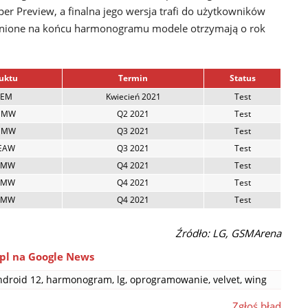
per Preview, a finalna jego wersja trafi do użytkowników
enione na końcu harmonogramu modele otrzymają o rok
.
uktu
Termin
Status
0EM
Kwiecień 2021
Test
EMW
Q2 2021
Test
EMW
Q3 2021
Test
EAW
Q3 2021
Test
EMW
Q4 2021
Test
EMW
Q4 2021
Test
EMW
Q4 2021
Test
Źródło: LG, GSMArena
pl na Google News
ndroid 12
,
harmonogram
,
lg
,
oprogramowanie
,
velvet
,
wing
Zgłoś błąd