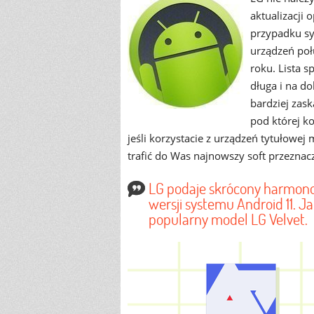
aktualizacji
przypadku sy
urządzeń poł
roku. Lista 
długa i na do
bardziej zas
pod której k
jeśli korzystacie z urządzeń tytułowej
trafić do Was najnowszy soft przeznac
LG podaje skrócony harmono
wersji systemu Android 11. J
popularny model LG Velvet.