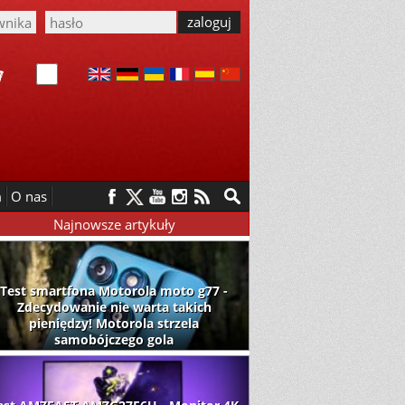
m
O nas
Najnowsze artykuły
Test smartfona Motorola moto g77 -
Zdecydowanie nie warta takich
pieniędzy! Motorola strzela
samobójczego gola