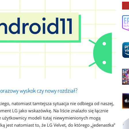
dnorazowy wyskok czy nowy rozdział?
go, natomiast tamtejsza sytuacja nie odbiega od naszej,
ent LG jako wskazówkę. Na liście znalazło się łącznie
że użytkownicy modeli tutaj niewymienionych mogą
ą jest natomiast to, że LG Velvet, do którego „jedenastka”