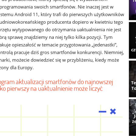
T
 oprogramowania swoich smartfonów. Nie inaczej jest w
stemu Android 11, który trafi do pierwszych użytkowników
udniowokoreańskiego producenta dopiero w kwietniu tego
sprzętu wytypowanego do otrzymania uaktualnienia nie jest
brą sprawę znajdziemy na niej tylko kilka pozycji. Tym
kakuje opieszałość w temacie przygotowania „jedenastki”,
cz
ontrolą pracuje dziś gros smartfonów konkurencji. Niemniej,
 marki, możecie dowiedzieć się w przybliżeniu, kiedy może
zony dla Europy.
gram aktualizacji smartfonów do najnowszej
Te
ako pierwszy na uaktualnienie może liczyć
To
J
z