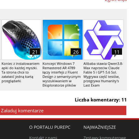
21
26
11
Koniec z instalowaniem
Koncept Windows 7
Alibaba stawia Qwen3.8-
apki do każdej myszki.
Remastered AR 4789
Max naprzeciw Claude
Ta strona chce to
łączy interfejs z Fluent
Fable 5 i GPT-5.6 Sol.
załatwić jedną kartą
Design z semantycznym
Wygrywa część testów,
przeglądarki
wyszukiwaniem w
przegrywa Humanity's
Eksploratorze plików
Last Exam
Liczba komentarzy: 11
Załaduj komentarze
O PORTALU PUREPC
NAJWAŻNIEJSZE
Kontakt z nami
Zestawy komputerowe