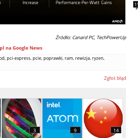
1
Źródło: Canard PC, TechPowerUp
pl na Google News
od
,
pci-express
,
pcie
,
poprawki
,
ram
,
rewizja
,
ryzen
,
Zgłoś błąd
3
9
14