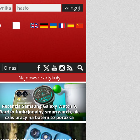
m
O nas
Najnowsze artykuły
Recenzja Samsung Galaxy Watch 9.
Bardzo funkcjonalny smartwatch, ale
czas pracy na baterii to porażka