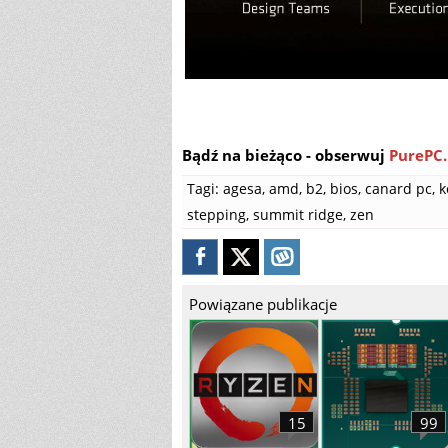
Bądź na bieżąco - obserwuj
PurePC.
Tagi:
agesa
,
amd
,
b2
,
bios
,
canard pc
,
k
stepping
,
summit ridge
,
zen
Powiązane publikacje
15
99