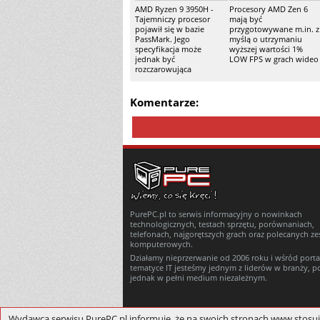
AMD Ryzen 9 3950H -
Procesory AMD Zen 6
Tajemniczy procesor
mają być
pojawił się w bazie
przygotowywane m.in. z
PassMark. Jego
myślą o utrzymaniu
specyfikacja może
wyższej wartości 1%
jednak być
LOW FPS w grach wideo
rozczarowująca
Komentarze:
PurePC.pl to serwis informacyjny o nowinkach
technologicznych, testach sprzętu, porównaniach,
telefonach, najgorętszych grach oraz polecanych z
komputerowych.
Działamy nieprzerwanie od 2006 roku i wśród porta
tematyce IT jesteśmy jednym z liderów w branży, p
jednak w pełni medium niezależnym.
Wydawca serwisu PurePC.pl informuje, że na swoich stronach www stosuje pl