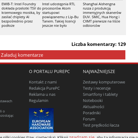
EMIB-T: Intel Foundry
Intel udostępnia RTL
Shanghai Aishengna
dokłada przelotki TSV do
procesorów Atom
rusza z produkcją
krzemowego mostka, by
startupowi
immersyjnych skanerów
zasilać chiplety AI
powiązanemu z Lip-Bu
DUV. SMIC, Hua Hong i
bezpośrednio przez
Tanem. Takiej licencji
CXMT pierwsze na liście
podłoże
jeszcze nie było
odbiorców
Liczba komentarzy: 129
Załaduj komentarze
O PORTALU PUREPC
NAJWAŻNIEJSZE
Kontakt z nami
Zestawy komputerowe
Redakcja PurePC
Testy i recenzje
Reklama u nas
Smartfony i tablety
Regulamin
Notebooki
estawach
Aktualności
li o
Poradniki
ozostając
Forum
Test prędkości łacza
zgadzam się
iki cookies (tzw. ciasteczka). Kliknij
, aby ta informacja nie p