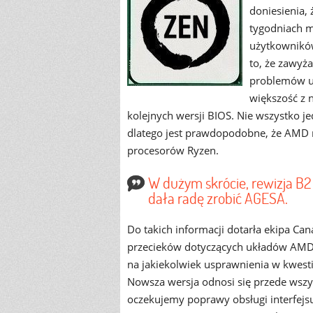
doniesienia,
tygodniach m
użytkowników,
to, że zawyż
problemów uzb
większość z 
kolejnych wersji BIOS. Nie wszystko
dlatego jest prawdopodobne, że AMD 
procesorów Ryzen.
W dużym skrócie, rewizja B2
dała radę zrobić AGESA.
Do takich informacji dotarła ekipa Can
przecieków dotyczących układów AMD. 
na jakiekolwiek usprawnienia w kwest
Nowsza wersja odnosi się przede wsz
oczekujemy poprawy obsługi interfejsu