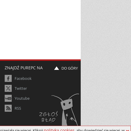
ZNAJDŹ PUREPC NA
DO GÓRY
Facebook
Twitter
Youtube
RSS
polityka cookies
ojawiała się więcej. Kliknij
, aby dowiedzieć się więcej, w