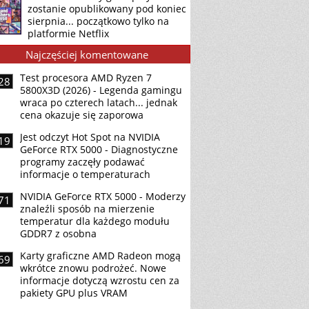
zostanie opublikowany pod koniec
sierpnia... początkowo tylko na
platformie Netflix
Najczęściej komentowane
Test procesora AMD Ryzen 7
28
5800X3D (2026) - Legenda gamingu
wraca po czterech latach... jednak
cena okazuje się zaporowa
Jest odczyt Hot Spot na NVIDIA
19
GeForce RTX 5000 - Diagnostyczne
programy zaczęły podawać
informacje o temperaturach
NVIDIA GeForce RTX 5000 - Moderzy
71
znaleźli sposób na mierzenie
temperatur dla każdego modułu
GDDR7 z osobna
Karty graficzne AMD Radeon mogą
69
wkrótce znowu podrożeć. Nowe
informacje dotyczą wzrostu cen za
pakiety GPU plus VRAM