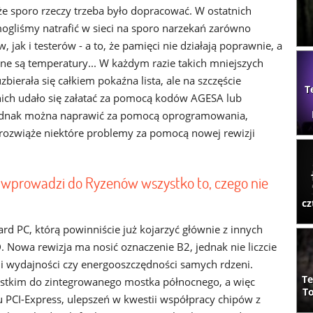
 że sporo rzeczy trzeba było dopracować. W ostatnich
ogliśmy natrafić w sieci na sporo narzekań zarówno
 jak i testerów - a to, że pamięci nie działają poprawnie, a
ane są temperatury... W każdym razie takich mniejszych
ierała się całkiem pokaźna lista, ale na szczęście
T
nich udało się załatać za pomocą kodów AGESA lub
 jednak można naprawić za pomocą oprogramowania,
rozwiąże niektóre problemy za pomocą nowej rewizji
 wprowadzi do Ryzenów wszystko to, czego nie
cz
ard PC, którą powinniście już kojarzyć głównie z innych
Nowa rewizja ma nosić oznaczenie B2, jednak nie liczcie
ii wydajności czy energooszczędności samych rdzeni.
Te
ystkim do zintegrowanego mostka północnego, a więc
To
 PCI-Express, ulepszeń w kwestii współpracy chipów z