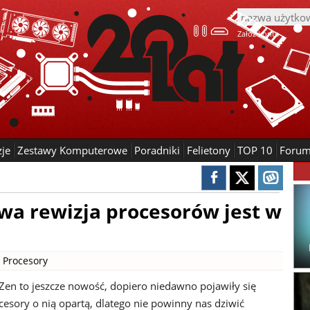
Załóż konto
zje
Zestawy Komputerowe
Poradniki
Felietony
TOP 10
Foru
wa rewizja procesorów jest w
|
Procesory
 Zen to jeszcze nowość, dopiero niedawno pojawiły się
cesory o nią opartą, dlatego nie powinny nas dziwić