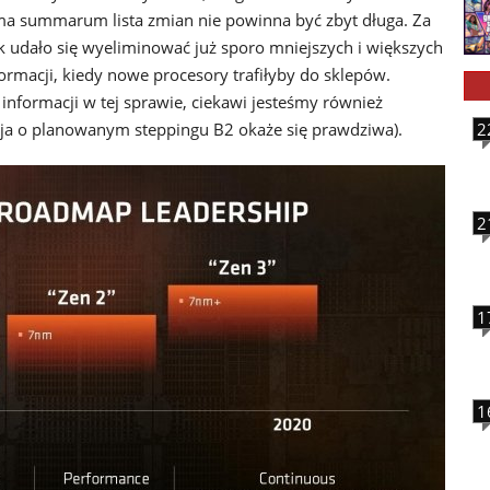
mma summarum lista zmian nie powinna być zbyt długa. Za
udało się wyeliminować już sporo mniejszych i większych
rmacji, kiedy nowe procesory trafiłyby do sklepów.
informacji w tej sprawie, ciekawi jesteśmy również
acja o planowanym steppingu B2 okaże się prawdziwa).
2
2
1
1