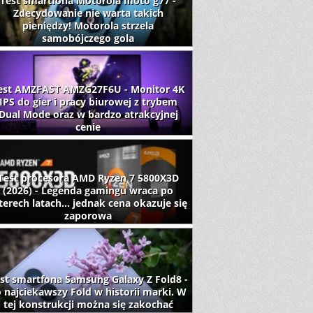
Test smartfona Motorola moto g77 -
Zdecydowanie nie warta takich
pieniędzy! Motorola strzela
samobójczego gola
est AMZFAST AMZG27F6U - Monitor 4K
IPS do gier i pracy biurowej z trybem
Dual Mode oraz w bardzo atrakcyjnej
cenie
Test procesora AMD Ryzen 7 5800X3D
(2026) - Legenda gamingu wraca po
terech latach... jednak cena okazuje się
zaporowa
st smartfona Samsung Galaxy Z Fold8 -
 najciekawszy Fold w historii marki. W
tej konstrukcji można się zakochać