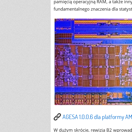
pamięcią operacyjną RAM, a także inn
fundamentalnego znaczenia dla staty
AGESA 1.0.0.6 dla platformy AM
W dużym skrócie, rewizja B2 wprowadz