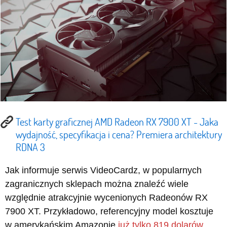
Test karty graficznej AMD Radeon RX 7900 XT - Jaka
wydajność, specyfikacja i cena? Premiera architektury
RDNA 3
Jak informuje serwis VideoCardz, w popularnych
zagranicznych sklepach można znaleźć wiele
względnie atrakcyjnie wycenionych Radeonów RX
7900 XT. Przykładowo, referencyjny model kosztuje
w amerykańskim Amazonie
już tylko 819 dolarów
,