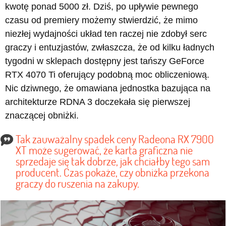
kwotę ponad 5000 zł. Dziś, po upływie pewnego
czasu od premiery możemy stwierdzić, że mimo
niezłej wydajności układ ten raczej nie zdobył serc
graczy i entuzjastów, zwłaszcza, że od kilku ładnych
tygodni w sklepach dostępny jest tańszy GeForce
RTX 4070 Ti oferujący podobną moc obliczeniową.
Nic dziwnego, że omawiana jednostka bazująca na
architekturze RDNA 3 doczekała się pierwszej
znaczącej obniżki.
Tak zauważalny spadek ceny Radeona RX 7900
XT może sugerować, że karta graficzna nie
sprzedaje się tak dobrze, jak chciałby tego sam
producent. Czas pokaże, czy obniżka przekona
graczy do ruszenia na zakupy.